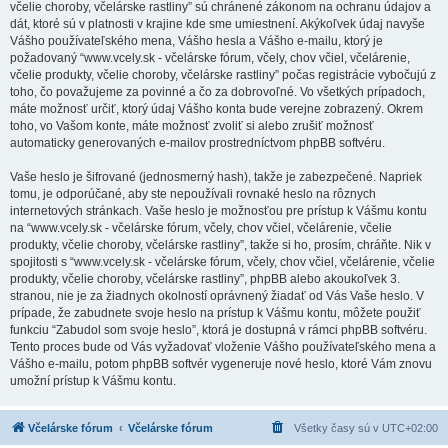
včelie choroby, včelárske rastliny” sú chránené zákonom na ochranu údajov a
dát, ktoré sú v platnosti v krajine kde sme umiestnení. Akýkoľvek údaj navyše
Vášho používateľského mena, Vášho hesla a Vášho e-mailu, ktorý je
požadovaný “www.vcely.sk - včelárske fórum, včely, chov včiel, včelárenie,
včelie produkty, včelie choroby, včelárske rastliny” počas registrácie vybočujú z
toho, čo považujeme za povinné a čo za dobrovoľné. Vo všetkých prípadoch,
máte možnosť určiť, ktorý údaj Vášho konta bude verejne zobrazený. Okrem
toho, vo Vašom konte, máte možnosť zvoliť si alebo zrušiť možnosť
automaticky generovaných e-mailov prostredníctvom phpBB softvéru.
Vaše heslo je šifrované (jednosmerný hash), takže je zabezpečené. Napriek
tomu, je odporúčané, aby ste nepoužívali rovnaké heslo na rôznych
internetových stránkach. Vaše heslo je možnosťou pre prístup k Vášmu kontu
na “www.vcely.sk - včelárske fórum, včely, chov včiel, včelárenie, včelie
produkty, včelie choroby, včelárske rastliny”, takže si ho, prosím, chráňte. Nik v
spojitosti s “www.vcely.sk - včelárske fórum, včely, chov včiel, včelárenie, včelie
produkty, včelie choroby, včelárske rastliny”, phpBB alebo akoukoľvek 3.
stranou, nie je za žiadnych okolností oprávnený žiadať od Vás Vaše heslo. V
prípade, že zabudnete svoje heslo na prístup k Vášmu kontu, môžete použiť
funkciu “Zabudol som svoje heslo”, ktorá je dostupná v rámci phpBB softvéru.
Tento proces bude od Vás vyžadovať vloženie Vášho používateľského mena a
Vášho e-mailu, potom phpBB softvér vygeneruje nové heslo, ktoré Vám znovu
umožní prístup k Vášmu kontu.
Včelárske fórum
Včelárske fórum
Všetky časy sú v
UTC+02:00