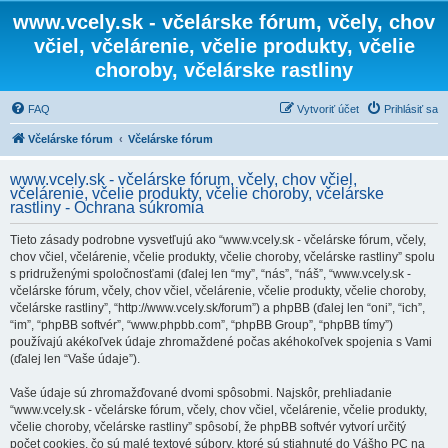
www.vcely.sk - včelárske fórum, včely, chov
včiel, včelárenie, včelie produkty, včelie
choroby, včelárske rastliny
FAQ
Vytvoriť účet
Prihlásiť sa
Včelárske fórum
Včelárske fórum
www.vcely.sk - včelárske fórum, včely, chov včiel,
včelárenie, včelie produkty, včelie choroby, včelárske
rastliny - Ochrana súkromia
Tieto zásady podrobne vysvetľujú ako “www.vcely.sk - včelárske fórum, včely,
chov včiel, včelárenie, včelie produkty, včelie choroby, včelárske rastliny” spolu
s pridruženými spoločnosťami (ďalej len “my”, “nás”, “náš”, “www.vcely.sk -
včelárske fórum, včely, chov včiel, včelárenie, včelie produkty, včelie choroby,
včelárske rastliny”, “http://www.vcely.sk/forum”) a phpBB (ďalej len “oni”, “ich”,
“im”, “phpBB softvér”, “www.phpbb.com”, “phpBB Group”, “phpBB tímy”)
používajú akékoľvek údaje zhromaždené počas akéhokoľvek spojenia s Vami
(ďalej len “Vaše údaje”).
Vaše údaje sú zhromažďované dvomi spôsobmi. Najskôr, prehliadanie
“www.vcely.sk - včelárske fórum, včely, chov včiel, včelárenie, včelie produkty,
včelie choroby, včelárske rastliny” spôsobí, že phpBB softvér vytvorí určitý
počet cookies, čo sú malé textové súbory, ktoré sú stiahnuté do Vášho PC na