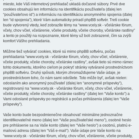
miesto, kde Váš internetový prehliadač ukladá dočasné súbory. Prvé dve
cookies obsahujú len informáciu na identifikáciu používateľa (ďalej len
“používateľovo id”) a informáciu na identifikáciu anonymného spojenia (ďalej
len “id spojenia”), ktoré Vám automaticky priradí phpBB softvér. Tretí cookie
bude vytvorený vtedy, keď zobrazíte témy na “www.vcely.sk - včelárske fórum,
včely, chov včiel, včelárenie, včelie produkty, včelie choroby, včelárske rastliny”
a tento je použitý na rozpoznanie, ktoré témy už boli zobrazené, čím sa zvýši
komfort Vášho prehliadania.
Môžme tiež vytvárať cookies, ktoré sú mimo phpBB softvéru, počas
prehliadania “www.vcely.sk - včelárske fórum, včely, chov včiel, včelárenie,
včelie produkty, včelie choroby, včelárske rastliny”, avšak tieto sú mimo rámec
tohto dokumentu, ktorého cieľom je pokryť stránky vytvárané prostredníctvom
phpBB softvéru. Druhý spôsob, ktorým zhromažďujeme Vaše údaje, je
prostredníctvom toho, čo nám sami odošlete. Toto môže byť, avšak nielen:
odoslaním ako anonymný používateľ (ďalej len “anonymné príspevky”),
registrovaný na “www.vcely.sk - včelárske fórum, včely, chov včiel, včelárenie,
včelie produkty, včelie choroby, včelárske rastliny” (ďalej len “Vaše konto”) a
Vami odoslané príspevky po registrácii a počas prihlásenia (ďalej len “Vaše
príspevky”).
Vaše konto bude bezpodmienečne obsahovať minimálne jednoznačne
identifikovateľné meno (ďalej len “Vaše používateľské meno”), osobné heslo
pre prihlásenie sa na Vaše konto (ďalej len “Vaše heslo”) a osobnú, platnú e-
mailovú adresu (ďalej len “Váš e-mail”). Vaše údaje pre Vaše konto na
“www.vcely.sk - včelárske fórum, včely, chov včiel, včelárenie, včelie produkty,