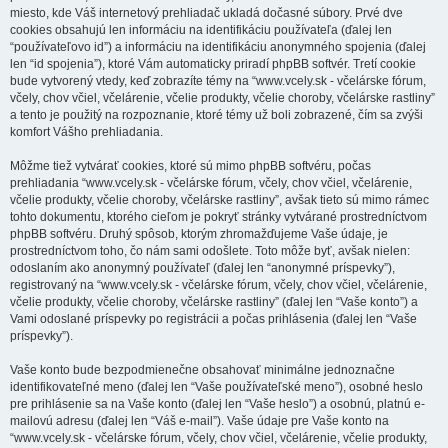
miesto, kde Váš internetový prehliadač ukladá dočasné súbory. Prvé dve
cookies obsahujú len informáciu na identifikáciu používateľa (ďalej len
“používateľovo id”) a informáciu na identifikáciu anonymného spojenia (ďalej
len “id spojenia”), ktoré Vám automaticky priradí phpBB softvér. Tretí cookie
bude vytvorený vtedy, keď zobrazíte témy na “www.vcely.sk - včelárske fórum,
včely, chov včiel, včelárenie, včelie produkty, včelie choroby, včelárske rastliny”
a tento je použitý na rozpoznanie, ktoré témy už boli zobrazené, čím sa zvýši
komfort Vášho prehliadania.
Môžme tiež vytvárať cookies, ktoré sú mimo phpBB softvéru, počas
prehliadania “www.vcely.sk - včelárske fórum, včely, chov včiel, včelárenie,
včelie produkty, včelie choroby, včelárske rastliny”, avšak tieto sú mimo rámec
tohto dokumentu, ktorého cieľom je pokryť stránky vytvárané prostredníctvom
phpBB softvéru. Druhý spôsob, ktorým zhromažďujeme Vaše údaje, je
prostredníctvom toho, čo nám sami odošlete. Toto môže byť, avšak nielen:
odoslaním ako anonymný používateľ (ďalej len “anonymné príspevky”),
registrovaný na “www.vcely.sk - včelárske fórum, včely, chov včiel, včelárenie,
včelie produkty, včelie choroby, včelárske rastliny” (ďalej len “Vaše konto”) a
Vami odoslané príspevky po registrácii a počas prihlásenia (ďalej len “Vaše
príspevky”).
Vaše konto bude bezpodmienečne obsahovať minimálne jednoznačne
identifikovateľné meno (ďalej len “Vaše používateľské meno”), osobné heslo
pre prihlásenie sa na Vaše konto (ďalej len “Vaše heslo”) a osobnú, platnú e-
mailovú adresu (ďalej len “Váš e-mail”). Vaše údaje pre Vaše konto na
“www.vcely.sk - včelárske fórum, včely, chov včiel, včelárenie, včelie produkty,