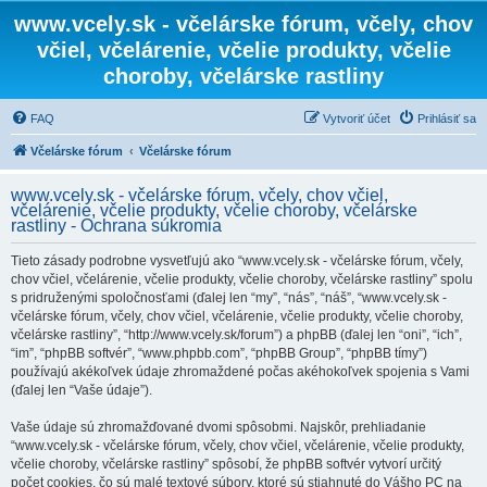
www.vcely.sk - včelárske fórum, včely, chov
včiel, včelárenie, včelie produkty, včelie
choroby, včelárske rastliny
FAQ
Vytvoriť účet
Prihlásiť sa
Včelárske fórum
Včelárske fórum
www.vcely.sk - včelárske fórum, včely, chov včiel,
včelárenie, včelie produkty, včelie choroby, včelárske
rastliny - Ochrana súkromia
Tieto zásady podrobne vysvetľujú ako “www.vcely.sk - včelárske fórum, včely,
chov včiel, včelárenie, včelie produkty, včelie choroby, včelárske rastliny” spolu
s pridruženými spoločnosťami (ďalej len “my”, “nás”, “náš”, “www.vcely.sk -
včelárske fórum, včely, chov včiel, včelárenie, včelie produkty, včelie choroby,
včelárske rastliny”, “http://www.vcely.sk/forum”) a phpBB (ďalej len “oni”, “ich”,
“im”, “phpBB softvér”, “www.phpbb.com”, “phpBB Group”, “phpBB tímy”)
používajú akékoľvek údaje zhromaždené počas akéhokoľvek spojenia s Vami
(ďalej len “Vaše údaje”).
Vaše údaje sú zhromažďované dvomi spôsobmi. Najskôr, prehliadanie
“www.vcely.sk - včelárske fórum, včely, chov včiel, včelárenie, včelie produkty,
včelie choroby, včelárske rastliny” spôsobí, že phpBB softvér vytvorí určitý
počet cookies, čo sú malé textové súbory, ktoré sú stiahnuté do Vášho PC na