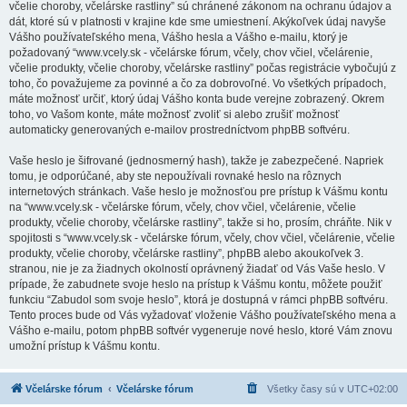
včelie choroby, včelárske rastliny” sú chránené zákonom na ochranu údajov a
dát, ktoré sú v platnosti v krajine kde sme umiestnení. Akýkoľvek údaj navyše
Vášho používateľského mena, Vášho hesla a Vášho e-mailu, ktorý je
požadovaný “www.vcely.sk - včelárske fórum, včely, chov včiel, včelárenie,
včelie produkty, včelie choroby, včelárske rastliny” počas registrácie vybočujú z
toho, čo považujeme za povinné a čo za dobrovoľné. Vo všetkých prípadoch,
máte možnosť určiť, ktorý údaj Vášho konta bude verejne zobrazený. Okrem
toho, vo Vašom konte, máte možnosť zvoliť si alebo zrušiť možnosť
automaticky generovaných e-mailov prostredníctvom phpBB softvéru.
Vaše heslo je šifrované (jednosmerný hash), takže je zabezpečené. Napriek
tomu, je odporúčané, aby ste nepoužívali rovnaké heslo na rôznych
internetových stránkach. Vaše heslo je možnosťou pre prístup k Vášmu kontu
na “www.vcely.sk - včelárske fórum, včely, chov včiel, včelárenie, včelie
produkty, včelie choroby, včelárske rastliny”, takže si ho, prosím, chráňte. Nik v
spojitosti s “www.vcely.sk - včelárske fórum, včely, chov včiel, včelárenie, včelie
produkty, včelie choroby, včelárske rastliny”, phpBB alebo akoukoľvek 3.
stranou, nie je za žiadnych okolností oprávnený žiadať od Vás Vaše heslo. V
prípade, že zabudnete svoje heslo na prístup k Vášmu kontu, môžete použiť
funkciu “Zabudol som svoje heslo”, ktorá je dostupná v rámci phpBB softvéru.
Tento proces bude od Vás vyžadovať vloženie Vášho používateľského mena a
Vášho e-mailu, potom phpBB softvér vygeneruje nové heslo, ktoré Vám znovu
umožní prístup k Vášmu kontu.
Včelárske fórum
Včelárske fórum
Všetky časy sú v
UTC+02:00