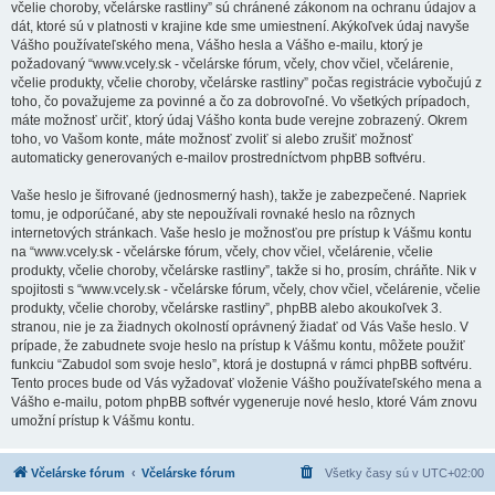
včelie choroby, včelárske rastliny” sú chránené zákonom na ochranu údajov a
dát, ktoré sú v platnosti v krajine kde sme umiestnení. Akýkoľvek údaj navyše
Vášho používateľského mena, Vášho hesla a Vášho e-mailu, ktorý je
požadovaný “www.vcely.sk - včelárske fórum, včely, chov včiel, včelárenie,
včelie produkty, včelie choroby, včelárske rastliny” počas registrácie vybočujú z
toho, čo považujeme za povinné a čo za dobrovoľné. Vo všetkých prípadoch,
máte možnosť určiť, ktorý údaj Vášho konta bude verejne zobrazený. Okrem
toho, vo Vašom konte, máte možnosť zvoliť si alebo zrušiť možnosť
automaticky generovaných e-mailov prostredníctvom phpBB softvéru.
Vaše heslo je šifrované (jednosmerný hash), takže je zabezpečené. Napriek
tomu, je odporúčané, aby ste nepoužívali rovnaké heslo na rôznych
internetových stránkach. Vaše heslo je možnosťou pre prístup k Vášmu kontu
na “www.vcely.sk - včelárske fórum, včely, chov včiel, včelárenie, včelie
produkty, včelie choroby, včelárske rastliny”, takže si ho, prosím, chráňte. Nik v
spojitosti s “www.vcely.sk - včelárske fórum, včely, chov včiel, včelárenie, včelie
produkty, včelie choroby, včelárske rastliny”, phpBB alebo akoukoľvek 3.
stranou, nie je za žiadnych okolností oprávnený žiadať od Vás Vaše heslo. V
prípade, že zabudnete svoje heslo na prístup k Vášmu kontu, môžete použiť
funkciu “Zabudol som svoje heslo”, ktorá je dostupná v rámci phpBB softvéru.
Tento proces bude od Vás vyžadovať vloženie Vášho používateľského mena a
Vášho e-mailu, potom phpBB softvér vygeneruje nové heslo, ktoré Vám znovu
umožní prístup k Vášmu kontu.
Včelárske fórum
Včelárske fórum
Všetky časy sú v
UTC+02:00