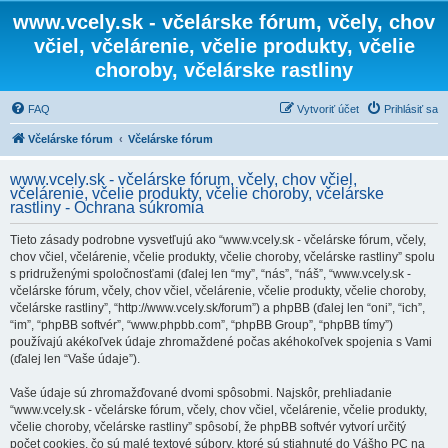
www.vcely.sk - včelárske fórum, včely, chov
včiel, včelárenie, včelie produkty, včelie
choroby, včelárske rastliny
FAQ
Vytvoriť účet
Prihlásiť sa
Včelárske fórum
Včelárske fórum
www.vcely.sk - včelárske fórum, včely, chov včiel,
včelárenie, včelie produkty, včelie choroby, včelárske
rastliny - Ochrana súkromia
Tieto zásady podrobne vysvetľujú ako “www.vcely.sk - včelárske fórum, včely,
chov včiel, včelárenie, včelie produkty, včelie choroby, včelárske rastliny” spolu
s pridruženými spoločnosťami (ďalej len “my”, “nás”, “náš”, “www.vcely.sk -
včelárske fórum, včely, chov včiel, včelárenie, včelie produkty, včelie choroby,
včelárske rastliny”, “http://www.vcely.sk/forum”) a phpBB (ďalej len “oni”, “ich”,
“im”, “phpBB softvér”, “www.phpbb.com”, “phpBB Group”, “phpBB tímy”)
používajú akékoľvek údaje zhromaždené počas akéhokoľvek spojenia s Vami
(ďalej len “Vaše údaje”).
Vaše údaje sú zhromažďované dvomi spôsobmi. Najskôr, prehliadanie
“www.vcely.sk - včelárske fórum, včely, chov včiel, včelárenie, včelie produkty,
včelie choroby, včelárske rastliny” spôsobí, že phpBB softvér vytvorí určitý
počet cookies, čo sú malé textové súbory, ktoré sú stiahnuté do Vášho PC na