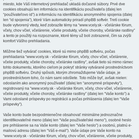
miesto, kde Váš internetový prehliadač ukladá dočasné súbory. Prvé dve
cookies obsahujú len informáciu na identifikáciu používateľa (ďalej len
“používateľovo id”) a informáciu na identifikáciu anonymného spojenia (ďalej
len “id spojenia”), ktoré Vám automaticky priradí phpBB softvér. Tretí cookie
bude vytvorený vtedy, keď zobrazíte témy na “www.vcely.sk - včelárske fórum,
včely, chov včiel, včelárenie, včelie produkty, včelie choroby, včelárske rastliny”
a tento je použitý na rozpoznanie, ktoré témy už boli zobrazené, čím sa zvýši
komfort Vášho prehliadania.
Môžme tiež vytvárať cookies, ktoré sú mimo phpBB softvéru, počas
prehliadania “www.vcely.sk - včelárske fórum, včely, chov včiel, včelárenie,
včelie produkty, včelie choroby, včelárske rastliny”, avšak tieto sú mimo rámec
tohto dokumentu, ktorého cieľom je pokryť stránky vytvárané prostredníctvom
phpBB softvéru. Druhý spôsob, ktorým zhromažďujeme Vaše údaje, je
prostredníctvom toho, čo nám sami odošlete. Toto môže byť, avšak nielen:
odoslaním ako anonymný používateľ (ďalej len “anonymné príspevky”),
registrovaný na “www.vcely.sk - včelárske fórum, včely, chov včiel, včelárenie,
včelie produkty, včelie choroby, včelárske rastliny” (ďalej len “Vaše konto”) a
Vami odoslané príspevky po registrácii a počas prihlásenia (ďalej len “Vaše
príspevky”).
Vaše konto bude bezpodmienečne obsahovať minimálne jednoznačne
identifikovateľné meno (ďalej len “Vaše používateľské meno”), osobné heslo
pre prihlásenie sa na Vaše konto (ďalej len “Vaše heslo”) a osobnú, platnú e-
mailovú adresu (ďalej len “Váš e-mail”). Vaše údaje pre Vaše konto na
“www.vcely.sk - včelárske fórum, včely, chov včiel, včelárenie, včelie produkty,