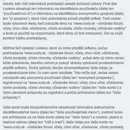
miesto, kde Váš internetový prehliadač ukladá dočasné súbory. Prvé dve
cookies obsahujú len informáciu na identifikáciu používateľa (ďalej len
“používateľovo id”) a informáciu na identifikáciu anonymného spojenia (ďalej
len “id spojenia”), ktoré Vám automaticky priradí phpBB softvér. Tretí cookie
bude vytvorený vtedy, keď zobrazíte témy na “www.vcely.sk - včelárske fórum,
včely, chov včiel, včelárenie, včelie produkty, včelie choroby, včelárske rastliny”
a tento je použitý na rozpoznanie, ktoré témy už boli zobrazené, čím sa zvýši
komfort Vášho prehliadania.
Môžme tiež vytvárať cookies, ktoré sú mimo phpBB softvéru, počas
prehliadania “www.vcely.sk - včelárske fórum, včely, chov včiel, včelárenie,
včelie produkty, včelie choroby, včelárske rastliny”, avšak tieto sú mimo rámec
tohto dokumentu, ktorého cieľom je pokryť stránky vytvárané prostredníctvom
phpBB softvéru. Druhý spôsob, ktorým zhromažďujeme Vaše údaje, je
prostredníctvom toho, čo nám sami odošlete. Toto môže byť, avšak nielen:
odoslaním ako anonymný používateľ (ďalej len “anonymné príspevky”),
registrovaný na “www.vcely.sk - včelárske fórum, včely, chov včiel, včelárenie,
včelie produkty, včelie choroby, včelárske rastliny” (ďalej len “Vaše konto”) a
Vami odoslané príspevky po registrácii a počas prihlásenia (ďalej len “Vaše
príspevky”).
Vaše konto bude bezpodmienečne obsahovať minimálne jednoznačne
identifikovateľné meno (ďalej len “Vaše používateľské meno”), osobné heslo
pre prihlásenie sa na Vaše konto (ďalej len “Vaše heslo”) a osobnú, platnú e-
mailovú adresu (ďalej len “Váš e-mail”). Vaše údaje pre Vaše konto na
“www.vcely.sk - včelárske fórum, včely, chov včiel, včelárenie, včelie produkty,