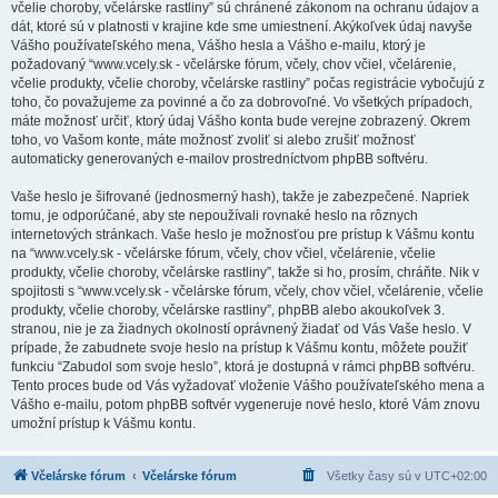
včelie choroby, včelárske rastliny” sú chránené zákonom na ochranu údajov a
dát, ktoré sú v platnosti v krajine kde sme umiestnení. Akýkoľvek údaj navyše
Vášho používateľského mena, Vášho hesla a Vášho e-mailu, ktorý je
požadovaný “www.vcely.sk - včelárske fórum, včely, chov včiel, včelárenie,
včelie produkty, včelie choroby, včelárske rastliny” počas registrácie vybočujú z
toho, čo považujeme za povinné a čo za dobrovoľné. Vo všetkých prípadoch,
máte možnosť určiť, ktorý údaj Vášho konta bude verejne zobrazený. Okrem
toho, vo Vašom konte, máte možnosť zvoliť si alebo zrušiť možnosť
automaticky generovaných e-mailov prostredníctvom phpBB softvéru.
Vaše heslo je šifrované (jednosmerný hash), takže je zabezpečené. Napriek
tomu, je odporúčané, aby ste nepoužívali rovnaké heslo na rôznych
internetových stránkach. Vaše heslo je možnosťou pre prístup k Vášmu kontu
na “www.vcely.sk - včelárske fórum, včely, chov včiel, včelárenie, včelie
produkty, včelie choroby, včelárske rastliny”, takže si ho, prosím, chráňte. Nik v
spojitosti s “www.vcely.sk - včelárske fórum, včely, chov včiel, včelárenie, včelie
produkty, včelie choroby, včelárske rastliny”, phpBB alebo akoukoľvek 3.
stranou, nie je za žiadnych okolností oprávnený žiadať od Vás Vaše heslo. V
prípade, že zabudnete svoje heslo na prístup k Vášmu kontu, môžete použiť
funkciu “Zabudol som svoje heslo”, ktorá je dostupná v rámci phpBB softvéru.
Tento proces bude od Vás vyžadovať vloženie Vášho používateľského mena a
Vášho e-mailu, potom phpBB softvér vygeneruje nové heslo, ktoré Vám znovu
umožní prístup k Vášmu kontu.
Včelárske fórum
Včelárske fórum
Všetky časy sú v
UTC+02:00