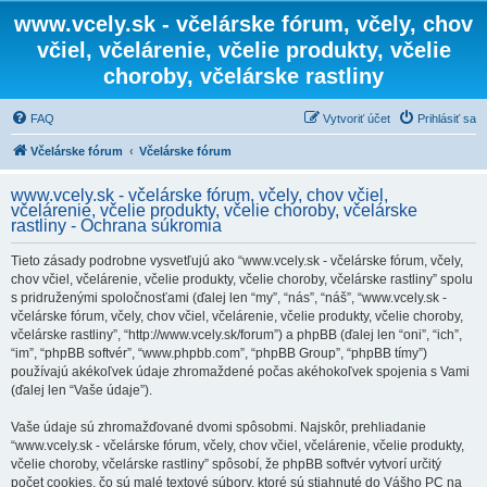
www.vcely.sk - včelárske fórum, včely, chov
včiel, včelárenie, včelie produkty, včelie
choroby, včelárske rastliny
FAQ
Vytvoriť účet
Prihlásiť sa
Včelárske fórum
Včelárske fórum
www.vcely.sk - včelárske fórum, včely, chov včiel,
včelárenie, včelie produkty, včelie choroby, včelárske
rastliny - Ochrana súkromia
Tieto zásady podrobne vysvetľujú ako “www.vcely.sk - včelárske fórum, včely,
chov včiel, včelárenie, včelie produkty, včelie choroby, včelárske rastliny” spolu
s pridruženými spoločnosťami (ďalej len “my”, “nás”, “náš”, “www.vcely.sk -
včelárske fórum, včely, chov včiel, včelárenie, včelie produkty, včelie choroby,
včelárske rastliny”, “http://www.vcely.sk/forum”) a phpBB (ďalej len “oni”, “ich”,
“im”, “phpBB softvér”, “www.phpbb.com”, “phpBB Group”, “phpBB tímy”)
používajú akékoľvek údaje zhromaždené počas akéhokoľvek spojenia s Vami
(ďalej len “Vaše údaje”).
Vaše údaje sú zhromažďované dvomi spôsobmi. Najskôr, prehliadanie
“www.vcely.sk - včelárske fórum, včely, chov včiel, včelárenie, včelie produkty,
včelie choroby, včelárske rastliny” spôsobí, že phpBB softvér vytvorí určitý
počet cookies, čo sú malé textové súbory, ktoré sú stiahnuté do Vášho PC na