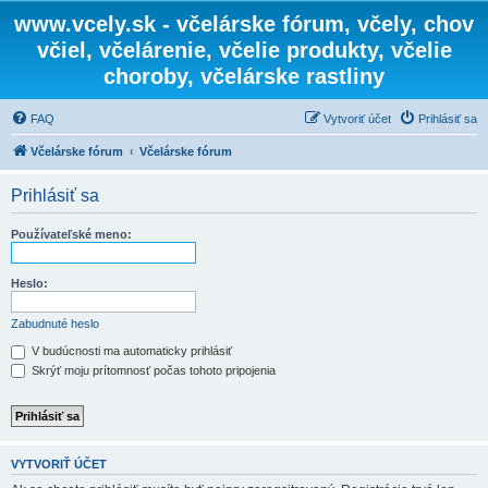
www.vcely.sk - včelárske fórum, včely, chov
včiel, včelárenie, včelie produkty, včelie
choroby, včelárske rastliny
FAQ
Vytvoriť účet
Prihlásiť sa
Včelárske fórum
Včelárske fórum
Prihlásiť sa
Používateľské meno:
Heslo:
Zabudnuté heslo
V budúcnosti ma automaticky prihlásiť
Skrýť moju prítomnosť počas tohoto pripojenia
VYTVORIŤ ÚČET