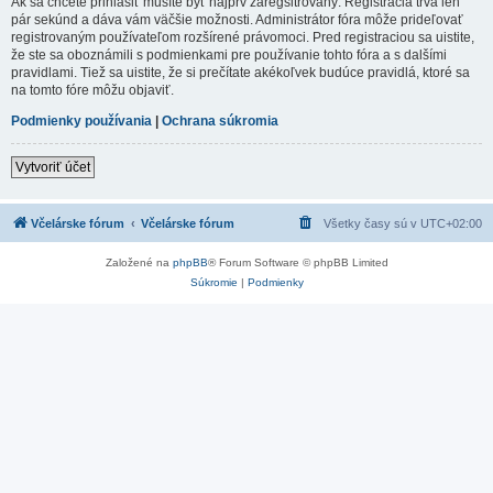
Ak sa chcete prihlásiť musíte byť najprv zaregsitrovaný. Registrácia trvá len
pár sekúnd a dáva vám väčšie možnosti. Administrátor fóra môže prideľovať
registrovaným používateľom rozšírené právomoci. Pred registraciou sa uistite,
že ste sa oboznámili s podmienkami pre používanie tohto fóra a s dalšími
pravidlami. Tiež sa uistite, že si prečítate akékoľvek budúce pravidlá, ktoré sa
na tomto fóre môžu objaviť.
Podmienky používania
|
Ochrana súkromia
Vytvoriť účet
Včelárske fórum
Včelárske fórum
Všetky časy sú v
UTC+02:00
Založené na
phpBB
® Forum Software © phpBB Limited
Súkromie
|
Podmienky