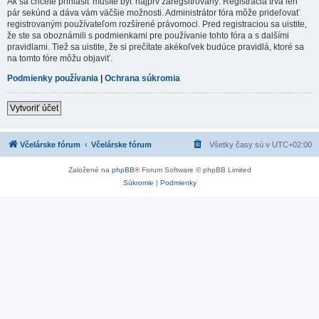
Ak sa chcete prihlásiť musíte byť najprv zaregsitrovaný. Registrácia trvá len
pár sekúnd a dáva vám väčšie možnosti. Administrátor fóra môže prideľovať
registrovaným používateľom rozšírené právomoci. Pred registraciou sa uistite,
že ste sa oboznámili s podmienkami pre používanie tohto fóra a s dalšími
pravidlami. Tiež sa uistite, že si prečítate akékoľvek budúce pravidlá, ktoré sa
na tomto fóre môžu objaviť.
Podmienky používania
|
Ochrana súkromia
Vytvoriť účet
Včelárske fórum
Včelárske fórum
Všetky časy sú v
UTC+02:00
Založené na
phpBB
® Forum Software © phpBB Limited
Súkromie
|
Podmienky