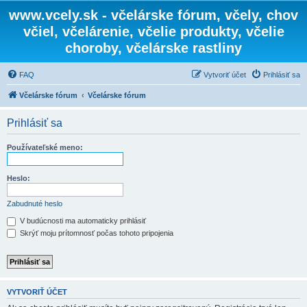
www.vcely.sk - včelárske fórum, včely, chov
včiel, včelárenie, včelie produkty, včelie
choroby, včelárske rastliny
FAQ
Vytvoriť účet
Prihlásiť sa
Včelárske fórum
Včelárske fórum
Prihlásiť sa
Používateľské meno:
Heslo:
Zabudnuté heslo
V budúcnosti ma automaticky prihlásiť
Skrýť moju prítomnosť počas tohoto pripojenia
VYTVORIŤ ÚČET