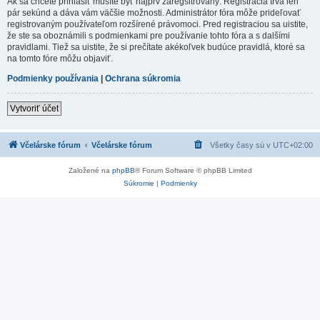
Ak sa chcete prihlásiť musíte byť najprv zaregsitrovaný. Registrácia trvá len
pár sekúnd a dáva vám väčšie možnosti. Administrátor fóra môže prideľovať
registrovaným používateľom rozšírené právomoci. Pred registraciou sa uistite,
že ste sa oboznámili s podmienkami pre používanie tohto fóra a s dalšími
pravidlami. Tiež sa uistite, že si prečítate akékoľvek budúce pravidlá, ktoré sa
na tomto fóre môžu objaviť.
Podmienky používania
|
Ochrana súkromia
Vytvoriť účet
Včelárske fórum
Včelárske fórum
Všetky časy sú v
UTC+02:00
Založené na
phpBB
® Forum Software © phpBB Limited
Súkromie
|
Podmienky