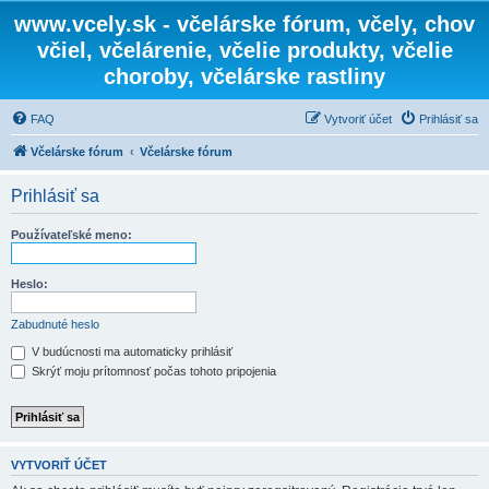
www.vcely.sk - včelárske fórum, včely, chov
včiel, včelárenie, včelie produkty, včelie
choroby, včelárske rastliny
FAQ
Vytvoriť účet
Prihlásiť sa
Včelárske fórum
Včelárske fórum
Prihlásiť sa
Používateľské meno:
Heslo:
Zabudnuté heslo
V budúcnosti ma automaticky prihlásiť
Skrýť moju prítomnosť počas tohoto pripojenia
VYTVORIŤ ÚČET