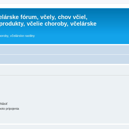
lárske fórum, včely, chov včiel,
 produkty, včelie choroby, včelárske
horoby, včelárske rastliny
hlásiť
oto pripojenia