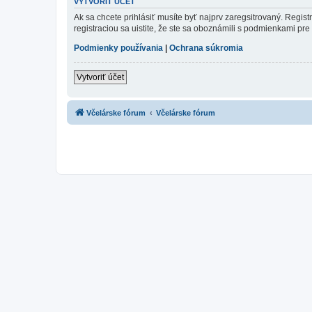
VYTVORIŤ ÚČET
Ak sa chcete prihlásiť musíte byť najprv zaregsitrovaný. Regis
registraciou sa uistite, že ste sa oboznámili s podmienkami pre 
Podmienky používania
|
Ochrana súkromia
Vytvoriť účet
Včelárske fórum
Včelárske fórum