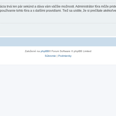
trácia trvá len pár sekúnd a dáva vám väčšie možnosti. Administrátor fóra môže pr
používanie tohto fóra a s dalšími pravidlami. Tiež sa uistite, že si prečítate akékoľ
Založené na
phpBB
® Forum Software © phpBB Limited
Súkromie
|
Podmienky