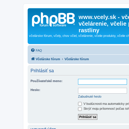
www.vcely.sk - vče
včelárenie, včelie
rastliny
včelárske fórum, včely, chov včiel, včelárenie, včelie produkty, včelie c
FAQ
Včelárske fórum
Včelárske fórum
Prihlásiť sa
Používateľské meno:
Heslo:
Zabudnuté heslo
V budúcnosti ma automaticky pri
Skrýť moju prítomnosť počas toh