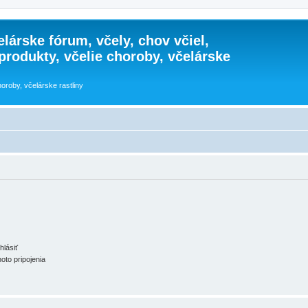
lárske fórum, včely, chov včiel,
 produkty, včelie choroby, včelárske
horoby, včelárske rastliny
hlásiť
oto pripojenia