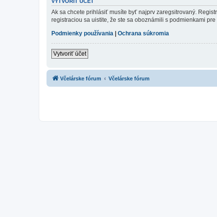
VYTVORIŤ ÚČET
Ak sa chcete prihlásiť musíte byť najprv zaregsitrovaný. Regis
registraciou sa uistite, že ste sa oboznámili s podmienkami pre 
Podmienky používania
|
Ochrana súkromia
Vytvoriť účet
Včelárske fórum
Včelárske fórum