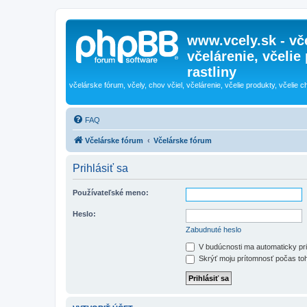
www.vcely.sk - vče
včelárenie, včelie
rastliny
včelárske fórum, včely, chov včiel, včelárenie, včelie produkty, včelie c
FAQ
Včelárske fórum
Včelárske fórum
Prihlásiť sa
Používateľské meno:
Heslo:
Zabudnuté heslo
V budúcnosti ma automaticky pri
Skrýť moju prítomnosť počas toh