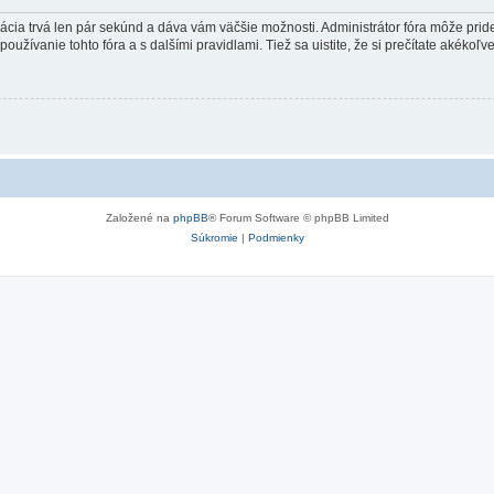
trácia trvá len pár sekúnd a dáva vám väčšie možnosti. Administrátor fóra môže pr
používanie tohto fóra a s dalšími pravidlami. Tiež sa uistite, že si prečítate akékoľ
Založené na
phpBB
® Forum Software © phpBB Limited
Súkromie
|
Podmienky