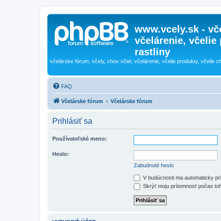
www.vcely.sk - vče
včelárenie, včelie
rastliny
včelárske fórum, včely, chov včiel, včelárenie, včelie produkty, včelie c
FAQ
Včelárske fórum
Včelárske fórum
Prihlásiť sa
Používateľské meno:
Heslo:
Zabudnuté heslo
V budúcnosti ma automaticky pri
Skrýť moju prítomnosť počas toh