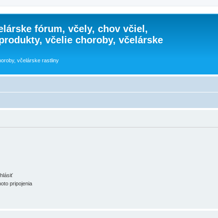
lárske fórum, včely, chov včiel,
 produkty, včelie choroby, včelárske
horoby, včelárske rastliny
hlásiť
oto pripojenia