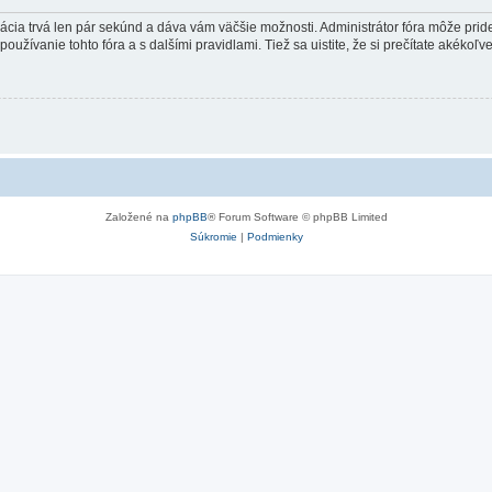
trácia trvá len pár sekúnd a dáva vám väčšie možnosti. Administrátor fóra môže pr
používanie tohto fóra a s dalšími pravidlami. Tiež sa uistite, že si prečítate akékoľ
Založené na
phpBB
® Forum Software © phpBB Limited
Súkromie
|
Podmienky