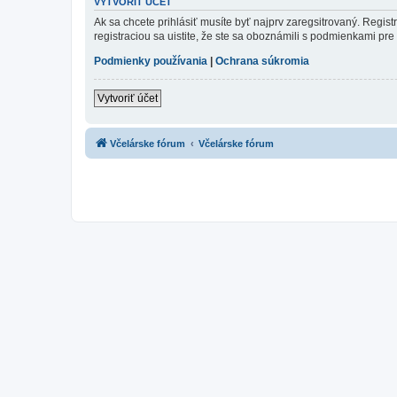
VYTVORIŤ ÚČET
Ak sa chcete prihlásiť musíte byť najprv zaregsitrovaný. Regis
registraciou sa uistite, že ste sa oboznámili s podmienkami pre 
Podmienky používania
|
Ochrana súkromia
Vytvoriť účet
Včelárske fórum
Včelárske fórum