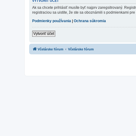
VYTVORIŤ ÚČET
Ak sa chcete prihlásiť musíte byť najprv zaregsitrovaný. Regis
registraciou sa uistite, že ste sa oboznámili s podmienkami pre 
Podmienky používania
|
Ochrana súkromia
Vytvoriť účet
Včelárske fórum
Včelárske fórum