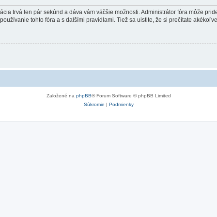
trácia trvá len pár sekúnd a dáva vám väčšie možnosti. Administrátor fóra môže pr
používanie tohto fóra a s dalšími pravidlami. Tiež sa uistite, že si prečítate akékoľ
Založené na
phpBB
® Forum Software © phpBB Limited
Súkromie
|
Podmienky