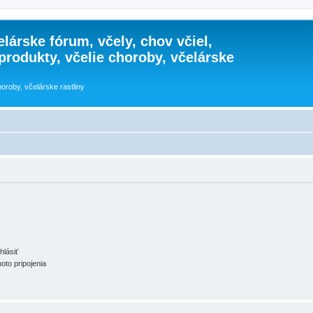
lárske fórum, včely, chov včiel,
 produkty, včelie choroby, včelárske
horoby, včelárske rastliny
hlásiť
oto pripojenia