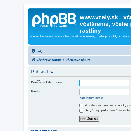
www.vcely.sk - vče
včelárenie, včelie
rastliny
včelárske fórum, včely, chov včiel, včelárenie, včelie produkty, včelie c
FAQ
Včelárske fórum
Včelárske fórum
Prihlásiť sa
Používateľské meno:
Heslo:
Zabudnuté heslo
V budúcnosti ma automaticky pri
Skrýť moju prítomnosť počas toh