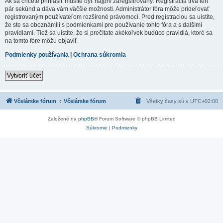
Ak sa chcete prihlásiť musíte byť najprv zaregsitrovaný. Registrácia trvá len
pár sekúnd a dáva vám väčšie možnosti. Administrátor fóra môže prideľovať
registrovaným používateľom rozšírené právomoci. Pred registraciou sa uistite,
že ste sa oboznámili s podmienkami pre používanie tohto fóra a s dalšími
pravidlami. Tiež sa uistite, že si prečítate akékoľvek budúce pravidlá, ktoré sa
na tomto fóre môžu objaviť.
Podmienky používania
|
Ochrana súkromia
Vytvoriť účet
Včelárske fórum
Včelárske fórum
Všetky časy sú v
UTC+02:00
Založené na
phpBB
® Forum Software © phpBB Limited
Súkromie
|
Podmienky