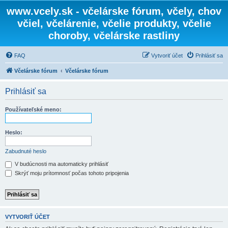
www.vcely.sk - včelárske fórum, včely, chov
včiel, včelárenie, včelie produkty, včelie
choroby, včelárske rastliny
FAQ
Vytvoriť účet
Prihlásiť sa
Včelárske fórum
Včelárske fórum
Prihlásiť sa
Používateľské meno:
Heslo:
Zabudnuté heslo
V budúcnosti ma automaticky prihlásiť
Skrýť moju prítomnosť počas tohoto pripojenia
VYTVORIŤ ÚČET