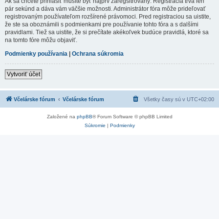
Ak sa chcete prihlásiť musíte byť najprv zaregsitrovaný. Registrácia trvá len
pár sekúnd a dáva vám väčšie možnosti. Administrátor fóra môže prideľovať
registrovaným používateľom rozšírené právomoci. Pred registraciou sa uistite,
že ste sa oboznámili s podmienkami pre používanie tohto fóra a s dalšími
pravidlami. Tiež sa uistite, že si prečítate akékoľvek budúce pravidlá, ktoré sa
na tomto fóre môžu objaviť.
Podmienky používania
|
Ochrana súkromia
Vytvoriť účet
Včelárske fórum
Včelárske fórum
Všetky časy sú v
UTC+02:00
Založené na
phpBB
® Forum Software © phpBB Limited
Súkromie
|
Podmienky