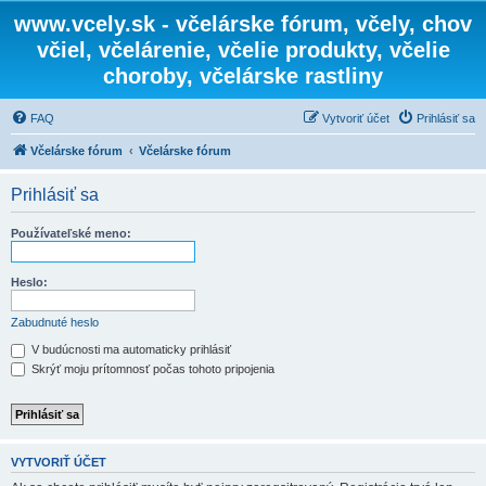
www.vcely.sk - včelárske fórum, včely, chov
včiel, včelárenie, včelie produkty, včelie
choroby, včelárske rastliny
FAQ
Vytvoriť účet
Prihlásiť sa
Včelárske fórum
Včelárske fórum
Prihlásiť sa
Používateľské meno:
Heslo:
Zabudnuté heslo
V budúcnosti ma automaticky prihlásiť
Skrýť moju prítomnosť počas tohoto pripojenia
VYTVORIŤ ÚČET