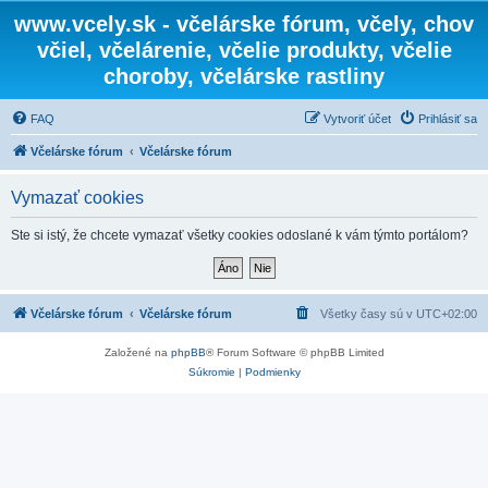
www.vcely.sk - včelárske fórum, včely, chov
včiel, včelárenie, včelie produkty, včelie
choroby, včelárske rastliny
FAQ
Vytvoriť účet
Prihlásiť sa
Včelárske fórum
Včelárske fórum
Vymazať cookies
Ste si istý, že chcete vymazať všetky cookies odoslané k vám týmto portálom?
Včelárske fórum
Včelárske fórum
Všetky časy sú v
UTC+02:00
Založené na
phpBB
® Forum Software © phpBB Limited
Súkromie
|
Podmienky