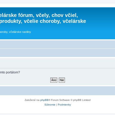
lárske fórum, včely, chov včiel,
 produkty, včelie choroby, včelárske
horoby, včelárske rastliny
týmto portálom?
Založené na
phpBB
® Forum Software © phpBB Limited
Súkromie
|
Podmienky