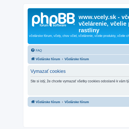
www.vcely.sk - vče
včelárenie, včelie
rastliny
včelárske fórum, včely, chov včiel, včelárenie, včelie produkty, včelie c
FAQ
Včelárske fórum
Včelárske fórum
Vymazať cookies
Ste si istý, že chcete vymazať všetky cookies odoslané k vám 
Včelárske fórum
Včelárske fórum