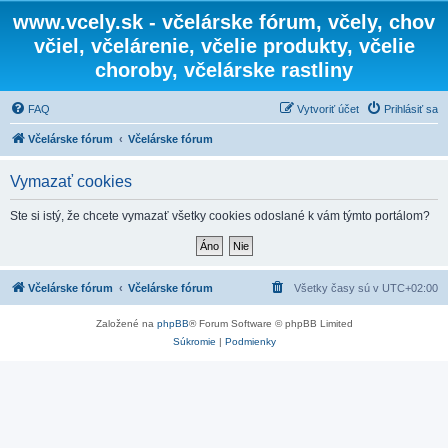
www.vcely.sk - včelárske fórum, včely, chov
včiel, včelárenie, včelie produkty, včelie
choroby, včelárske rastliny
FAQ
Vytvoriť účet
Prihlásiť sa
Včelárske fórum
Včelárske fórum
Vymazať cookies
Ste si istý, že chcete vymazať všetky cookies odoslané k vám týmto portálom?
Včelárske fórum
Včelárske fórum
Všetky časy sú v
UTC+02:00
Založené na
phpBB
® Forum Software © phpBB Limited
Súkromie
|
Podmienky