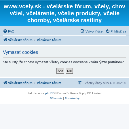
www.vcely.sk - včelárske fórum, včely, chov
včiel, včelárenie, včelie produkty, včelie
choroby, včelárske rastliny
FAQ
Vytvoriť účet
Prihlásiť sa
Včelárske fórum
Včelárske fórum
Vymazať cookies
Ste si istý, že chcete vymazať všetky cookies odoslané k vám týmto portálom?
Včelárske fórum
Včelárske fórum
Všetky časy sú v
UTC+02:00
Založené na
phpBB
® Forum Software © phpBB Limited
Súkromie
|
Podmienky