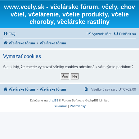
www.vcely.sk - včelárske fórum, včely, chov
včiel, včelárenie, včelie produkty, včelie
choroby, včelárske rastliny
FAQ
Vytvoriť účet
Prihlásiť sa
Včelárske fórum
Včelárske fórum
Vymazať cookies
Ste si istý, že chcete vymazať všetky cookies odoslané k vám týmto portálom?
Včelárske fórum
Včelárske fórum
Všetky časy sú v
UTC+02:00
Založené na
phpBB
® Forum Software © phpBB Limited
Súkromie
|
Podmienky