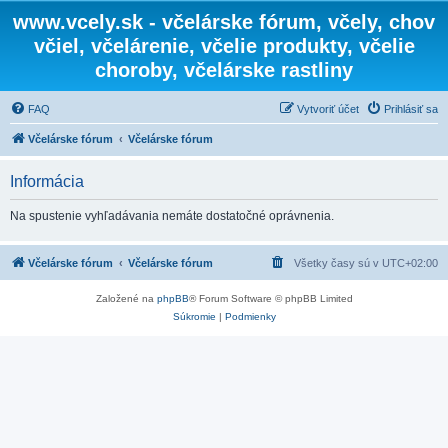
www.vcely.sk - včelárske fórum, včely, chov
včiel, včelárenie, včelie produkty, včelie
choroby, včelárske rastliny
FAQ
Vytvoriť účet
Prihlásiť sa
Včelárske fórum
Včelárske fórum
Informácia
Na spustenie vyhľadávania nemáte dostatočné oprávnenia.
Včelárske fórum
Včelárske fórum
Všetky časy sú v
UTC+02:00
Založené na
phpBB
® Forum Software © phpBB Limited
Súkromie
|
Podmienky