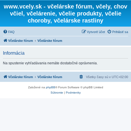
www.vcely.sk - včelárske fórum, včely, chov
včiel, včelárenie, včelie produkty, včelie
choroby, včelárske rastliny
FAQ
Vytvoriť účet
Prihlásiť sa
Včelárske fórum
Včelárske fórum
Informácia
Na spustenie vyhľadávania nemáte dostatočné oprávnenia.
Včelárske fórum
Včelárske fórum
Všetky časy sú v
UTC+02:00
Založené na
phpBB
® Forum Software © phpBB Limited
Súkromie
|
Podmienky