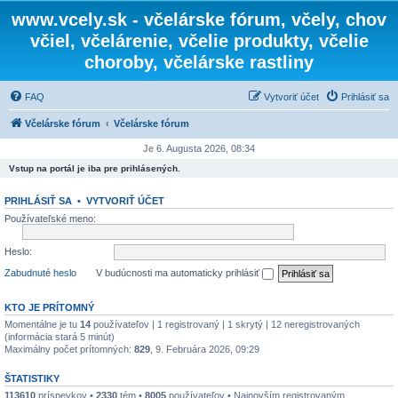
www.vcely.sk - včelárske fórum, včely, chov
včiel, včelárenie, včelie produkty, včelie
choroby, včelárske rastliny
FAQ
Vytvoriť účet
Prihlásiť sa
Včelárske fórum
Včelárske fórum
Je 6. Augusta 2026, 08:34
Vstup na portál je iba pre prihlásených.
PRIHLÁSIŤ SA
•
VYTVORIŤ ÚČET
Používateľské meno:
Heslo:
Zabudnuté heslo
V budúcnosti ma automaticky prihlásiť
KTO JE PRÍTOMNÝ
Momentálne je tu
14
používateľov | 1 registrovaný | 1 skrytý | 12 neregistrovaných
(informácia stará 5 minút)
Maximálny počet prítomných:
829
, 9. Februára 2026, 09:29
ŠTATISTIKY
113610
príspevkov •
2330
tém •
8005
používateľov • Najnovším registrovaným