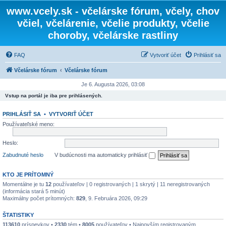
www.vcely.sk - včelárske fórum, včely, chov
včiel, včelárenie, včelie produkty, včelie
choroby, včelárske rastliny
FAQ
Vytvoriť účet
Prihlásiť sa
Včelárske fórum
Včelárske fórum
Je 6. Augusta 2026, 03:08
Vstup na portál je iba pre prihlásených.
PRIHLÁSIŤ SA
•
VYTVORIŤ ÚČET
Používateľské meno:
Heslo:
Zabudnuté heslo
V budúcnosti ma automaticky prihlásiť
KTO JE PRÍTOMNÝ
Momentálne je tu
12
používateľov | 0 registrovaných | 1 skrytý | 11 neregistrovaných
(informácia stará 5 minút)
Maximálny počet prítomných:
829
, 9. Februára 2026, 09:29
ŠTATISTIKY
113610
príspevkov •
2330
tém •
8005
používateľov • Najnovším registrovaným