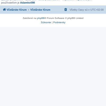
používateľom je
Adamko098
Včelárske fórum
Včelárske fórum
Všetky časy sú v
UTC+02:00
Založené na
phpBB
® Forum Software © phpBB Limited
Súkromie
|
Podmienky