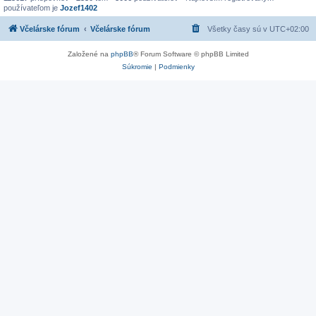
používateľom je
Jozef1402
Včelárske fórum
Včelárske fórum
Všetky časy sú v
UTC+02:00
Založené na
phpBB
® Forum Software © phpBB Limited
Súkromie
|
Podmienky