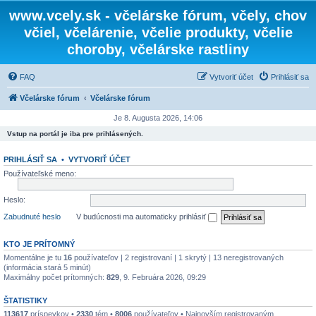
www.vcely.sk - včelárske fórum, včely, chov
včiel, včelárenie, včelie produkty, včelie
choroby, včelárske rastliny
FAQ
Vytvoriť účet
Prihlásiť sa
Včelárske fórum
Včelárske fórum
Je 8. Augusta 2026, 14:06
Vstup na portál je iba pre prihlásených.
PRIHLÁSIŤ SA
•
VYTVORIŤ ÚČET
Používateľské meno:
Heslo:
Zabudnuté heslo
V budúcnosti ma automaticky prihlásiť
KTO JE PRÍTOMNÝ
Momentálne je tu
16
používateľov | 2 registrovaní | 1 skrytý | 13 neregistrovaných
(informácia stará 5 minút)
Maximálny počet prítomných:
829
, 9. Februára 2026, 09:29
ŠTATISTIKY
113617
príspevkov •
2330
tém •
8006
používateľov • Najnovším registrovaným