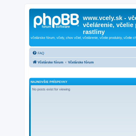
www.vcely.sk - vče
včelárenie, včelie
rastliny
včelárske fórum, včely, chov včiel, včelárenie, včelie produkty, včelie c
FAQ
Včelárske fórum
Včelárske fórum
NAJNOVŠIE PRÍSPEVKY
No posts exist for viewing