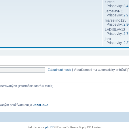
turcani
Príspevky:
3,4
JaroslavRO
Príspevky:
2,9
marselino125
Príspevky:
2,8
LADISLAV12
Príspevky:
2,7
jaro
Príspevky:
2,3
Zabudnuté heslo
|
V budúcnosti ma automaticky prihlásiť
gistrovaných (informácia stará 5 minút)
ovaným používateľom je
Jozef1402
Založené na
phpBB
® Forum Software © phpBB Limited