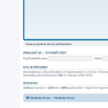
Vstup na portál je iba pre prihlásených.
PRIHLÁSIŤ SA
•
VYTVORIŤ ÚČET
Používateľské meno:
Heslo:
KTO JE PRÍTOMNÝ
Momentálne je tu
11
používateľov | 0 registrovaných | 1 skrytý | 10 nere
Maximálny počet prítomných:
829
, 9. Februára 2026, 09:29
ŠTATISTIKY
113612
príspevkov •
2330
tém •
8006
používateľov • Najnovším registr
Včelárske fórum
Včelárske fórum