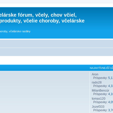
lárske fórum, včely, chov včiel,
 produkty, včelie choroby, včelárske
horoby, včelárske rastliny
NAJAKTÍVNEJŠÍ UŽ
Aron
Príspevky:
5,1
rado28
Príspevky:
4,3
MilanBencúr
Príspevky:
4,1
tomas120
Príspevky:
4,0
Jozef333
Príspevky:
3,7