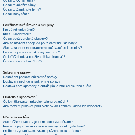
Čo sú to Oznámenia?
Čo sú to dôležité témy?
Čo sú to Zamknuté témy?
Čo sú ikony tém?
Používateľské úrovne a skupiny
Kto sú Administrátori?
Kto sú Moderátori?
Čo sú používateľské skupiny?
Ako sa môžem zapojiť do používateľskej skupiny?
Ako sa stanem moderátorom používateľskej skupiny?
Prečo majú niektoré skupiny inú farbu?
Čo je "Východzia používateľská skupina"?
Čo znamená odkaz "Tím"?
Súkromné správy
Nemôžem posielať súkromné správy!
Dostávam nechcené súkromné správy!
Dostal/a som spamový a obťažujúci e-mail od niekoho z fóra!
Priatelia a ignorovaní
Čo je môj zoznam priateľov a ignorovaných?
Ako môžem pridávať používateľov do zoznamu alebo ich odoberať?
Hľadanie na fóre
Ako môžem hľadať v jednom alebo viac fórach?
Prečo moja požiadavka vracia nulový počet výsledkov?
Prečo mi vyhľadávanie vracia prázdnu bielu stránku?