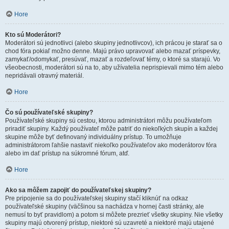
Hore
Kto sú Moderátori?
Moderátori sú jednotlivci (alebo skupiny jednotlivcov), ich prácou je starať sa o
chod fóra pokiaľ možno denne. Majú právo upravovať alebo mazať príspevky,
zamykať/odomykať, presúvať, mazať a rozdeľovať témy, o ktoré sa starajú. Vo
všeobecnosti, moderátori sú na to, aby užívatelia neprispievali mimo tém alebo
nepridávali otravný materiál.
Hore
Čo sú používateľské skupiny?
Používateľské skupiny sú cestou, ktorou administrátori môžu používateľom
priradiť skupiny. Každý používateľ môže patriť do niekoľkých skupín a každej
skupine môže byť definovaný individuálny prístup. To umožňuje
administrátorom ľahšie nastaviť niekoľko používateľov ako moderátorov fóra
alebo im dať prístup na súkromné fórum, atď.
Hore
Ako sa môžem zapojiť do používateľskej skupiny?
Pre pripojenie sa do používateľskej skupiny stačí kliknúť na odkaz
používateľské skupiny (väčšinou sa nachádza v hornej časti stránky, ale
nemusí to byť pravidlom) a potom si môžete prezrieť všetky skupiny. Nie všetky
skupiny majú otvorený prístup, niektoré sú uzavreté a niektoré majú utajené