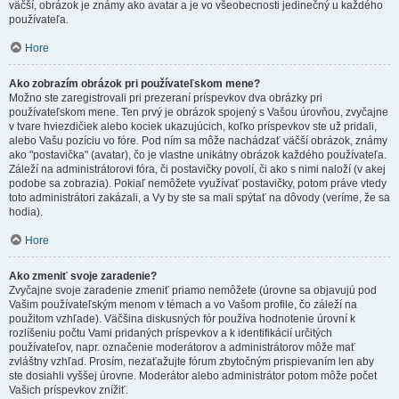
väčší, obrázok je známy ako avatar a je vo všeobecnosti jedinečný u každého
používateľa.
Hore
Ako zobrazím obrázok pri používateľskom mene?
Možno ste zaregistrovali pri prezeraní príspevkov dva obrázky pri
používateľskom mene. Ten prvý je obrázok spojený s Vašou úrovňou, zvyčajne
v tvare hviezdičiek alebo kociek ukazujúcich, koľko príspevkov ste už pridali,
alebo Vašu pozíciu vo fóre. Pod ním sa môže nachádzať väčší obrázok, známy
ako "postavička" (avatar), čo je vlastne unikátny obrázok každého používateľa.
Záleží na administrátorovi fóra, či postavičky povolí, či ako s nimi naloží (v akej
podobe sa zobrazia). Pokiaľ nemôžete využívať postavičky, potom práve vtedy
toto administrátori zakázali, a Vy by ste sa mali spýtať na dôvody (veríme, že sa
hodia).
Hore
Ako zmeniť svoje zaradenie?
Zvyčajne svoje zaradenie zmeniť priamo nemôžete (úrovne sa objavujú pod
Vašim používateľským menom v témach a vo Vašom profile, čo záleží na
použitom vzhľade). Väčšina diskusných fór používa hodnotenie úrovní k
rozlíšeniu počtu Vami pridaných príspevkov a k identifikácií určitých
používateľov, napr. označenie moderátorov a administrátorov môže mať
zvláštny vzhľad. Prosím, nezaťažujte fórum zbytočným prispievaním len aby
ste dosiahli vyššej úrovne. Moderátor alebo administrátor potom môže počet
Vašich príspevkov znížiť.