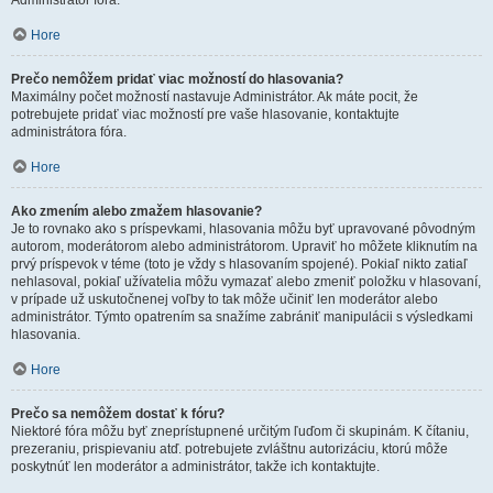
Administrátor fóra.
Hore
Prečo nemôžem pridať viac možností do hlasovania?
Maximálny počet možností nastavuje Administrátor. Ak máte pocit, že
potrebujete pridať viac možností pre vaše hlasovanie, kontaktujte
administrátora fóra.
Hore
Ako zmením alebo zmažem hlasovanie?
Je to rovnako ako s príspevkami, hlasovania môžu byť upravované pôvodným
autorom, moderátorom alebo administrátorom. Upraviť ho môžete kliknutím na
prvý príspevok v téme (toto je vždy s hlasovaním spojené). Pokiaľ nikto zatiaľ
nehlasoval, pokiaľ užívatelia môžu vymazať alebo zmeniť položku v hlasovaní,
v prípade už uskutočnenej voľby to tak môže učiniť len moderátor alebo
administrátor. Týmto opatrením sa snažíme zabrániť manipulácii s výsledkami
hlasovania.
Hore
Prečo sa nemôžem dostať k fóru?
Niektoré fóra môžu byť zneprístupnené určitým ľuďom či skupinám. K čítaniu,
prezeraniu, prispievaniu atď. potrebujete zvláštnu autorizáciu, ktorú môže
poskytnúť len moderátor a administrátor, takže ich kontaktujte.