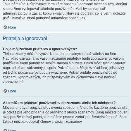
To je nám ľúto. Príspevkové formuláre obsahujú obranné mechanizmy, ktorými
sa snažíme vystopovať takéhoto používateľa. Mali by ste napísať
administrátorovi a zaslať kópiu e-mailu, ktorý ste obdržali, čo je veľmi dôležité
(kvôli hlavičke, ktorá potrebné informácie obsahuje).
Hore
Priatelia a ignorovaní
Čo je môj zoznam priateľov a ignorovaných?
Tieto zoznamy môžete využiť k triedeniu ostatných používateľov na fóre.
Napríklad užívatelia vo vašom zozname priateľov budú zobrazený vo vašom
používateľskom panely so svojím stavom a budete z nich môcť rýchlo vyberať
napr. pri písaní súkromných správ. Pokiaľ to umožňuje vzhľad fóra, príspevky
od týchto používateľov budú zvýraznene. Pokiaľ pridáte používateľov do
zoznamu ignorovaných, ich príspevky vám vo východzom stave nebudú
zobrazované.
Hore
Ako môžem pridávať používateľov do zoznamu alebo ich odoberať?
Môžete pridávať používateľov dvoma spôsobmi. V profile každého používateľa
je odkaz pre jeho pridanie do jedného z oboch zoznamov. Ďalej môžete použiť
svoj používateľský panel, kde môžete priamo zadať používateľské mená. Sem
taktiež môžete odobrať členov z vašich zoznamov.