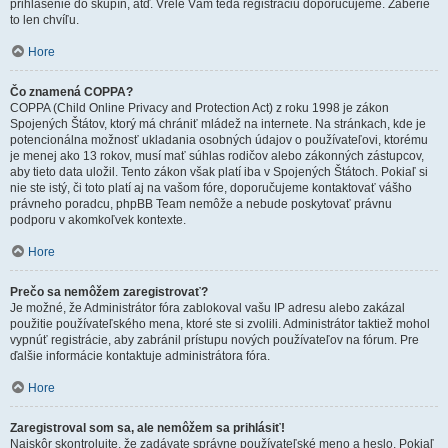
prihlásenie do skupín, atď. Vrele Vám teda registráciu doporučujeme. Zaberie
to len chvíľu.
Hore
Čo znamená COPPA?
COPPA (Child Online Privacy and Protection Act) z roku 1998 je zákon
Spojených Štátov, ktorý má chrániť mládež na internete. Na stránkach, kde je
potencionálna možnosť ukladania osobných údajov o používateľovi, ktorému
je menej ako 13 rokov, musí mať súhlas rodičov alebo zákonných zástupcov,
aby tieto data uložil. Tento zákon však platí iba v Spojených Štátoch. Pokiaľ si
nie ste istý, či toto platí aj na vašom fóre, doporučujeme kontaktovať vášho
právneho poradcu, phpBB Team nemôže a nebude poskytovať právnu
podporu v akomkoľvek kontexte.
Hore
Prečo sa nemôžem zaregistrovať?
Je možné, že Administrátor fóra zablokoval vašu IP adresu alebo zakázal
použitie používateľského mena, ktoré ste si zvolili. Administrátor taktiež mohol
vypnúť registrácie, aby zabránil prístupu nových používateľov na fórum. Pre
ďalšie informácie kontaktuje administrátora fóra.
Hore
Zaregistroval som sa, ale nemôžem sa prihlásiť!
Najskôr skontrolujte, že zadávate správne používateľské meno a heslo. Pokiaľ