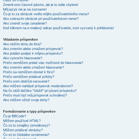
Časy sú chybné!
Zmenil som časové pásmo, ale je to stále chybne!
Môj jazyk nie je na zozname!
Čo je to za obrázok vedľa môjho používateľského mena?
Ako zobrazím obrázok pri používateľskom mene?
Ako zmeniť svoje zaradenie?
Keď kliknem na e-mailový odkaz používateľa, som vyzvaný k prihláseniu!
Vkladanie príspevkov
Ako vložím tému do fóra?
Ako zmením alebo zmažem príspevok?
Ako pridám podpis k môjmu príspevku?
Ako vytvorím hlasovanie?
Prečo nemôžem pridať viac možností do hlasovania?
Ako zmením alebo zmažem hlasovanie?
Prečo sa nemôžem dostať k fóru?
Prečo nemôžem pridávať prílohy?
Prečo som obdržal varovanie?
Ako môžem nahlásiť príspevok moderátorom?
Na čo slúži tlačítko "Uložiť" pri písaní príspevku?
Prečo musí byť môj príspevok schválený?
Ako môžem oživiť svoje témy?
Formátovanie a typy príspevkov
Čo je BBCode?
Môžem používať HTML?
Čo sú to smajlíky (emotikony)?
Môžem pridávať obrázky?
Čo sú to Globálne oznámenia?