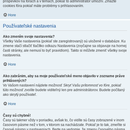
príspevkov na fórach a v témach, pokiaľ to administrátor umožní. Zmažte
cookies fóra pokiaľ máte problémy s prihlasovaním.
Hore
Používateľské nastavenia
Ako zmením svoje nastavenia?
Všetky Vaše nastavenia (pokiaľ ste zaregistrovaný) sú uložené v databáze. Ku
zmene stačí stlačiť tlačítko odkazu Nastavenia (zvyčajne sa objavuje na hornej
časti stránky, ale nemusí to byť pravidlom). Takto si môžete zmeniť všetky svoje
nastavenia.
Hore
Ako zabránim, aby sa moje používateľské meno objavilo v zozname práve
prihlásených?
Vo Vašom nastavení nájdete možnosť
Skryť Vašu prítomnosť vo fóre
, pokiaľ
túto možnosť
zvolíte
budete viditeľný len pre administrátorov. Budete počítaný
ako skrytý používateľ.
Hore
Časy sú chybné!
Časy sú takmer vždy v poriadku, avšak to, čo vidíte sú časy zobrazené v inom
časovom pásme než v tom, v ktorom sa nachádzate. Pokiaľ je to tak, zmeňte si
časové pásmo v nastaveniach. Berte na vedomie, že zmenu časového pásma