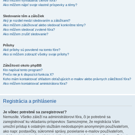
Ako môžem vyhľadávať členov fóra?
Ako môžem nájsť svoje vlastné príspevky a témy?
Sledovanie tém a záložiek
Aký je rozdiel medzi sledovaním a záložkami?
Ako môžem záložkovať alebo sledovať konkrétne témy?
Ako môžem sledovať zvolené fóra?
Ako môžem zrušiť sledovanie?
Prílohy
Aké prílohy sú povolené na tomto fóre?
Ako si môžem zobraziť všetky svoje prílohy?
Záležitosti okolo phpBB
Kto napísal tento program?
Prečo nie je k dispozícii funkcia X?
Koho mám kontaktovať ohľadom obťažujúcich e-mailov alebo právnych záležitostí fóra?
Ako môžem kontaktovať aministrátora fóra?
Registrácia a prihlásenie
Je vôbec potrebné sa zaregistrovať?
Nemusíte. Všetko záleží na administrátorovi fóra, či je potrebné sa
zaregistrovať ku vkladaniu príspevkov. Samozrejme, že registrácia Vám
umožní prístup k ostatným službám nedostupným anonymným používateľom,
ako napr. postavičky, súkromné správy, posielanie e-mailov používateľom,