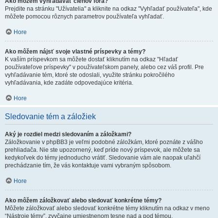
Ako môžem vyhľadávať členov fóra?
Prejdite na stránku "Užívatelia" a kliknite na odkaz "Vyhľadať používateľa", kde
môžete pomocou rôznych parametrov používateľa vyhľadať.
Hore
Ako môžem nájsť svoje vlastné príspevky a témy?
K vaším príspevkom sa môžete dostať kliknutím na odkaz "Hľadať
používateľove príspevky" v používateľskom panely, alebo cez váš profil. Pre
vyhľadávanie tém, ktoré ste odoslali, využite stránku pokročilého
vyhľadávania, kde zadáte odpovedajúce kritéria.
Hore
Sledovanie tém a záložiek
Aký je rozdiel medzi sledovaním a záložkami?
Záložkovanie v phpBB3 je veľmi podobné záložkám, ktoré poznáte z vášho
prehliadača. Nie ste upozornený, keď príde nový príspevok, ale môžete sa
kedykoľvek do témy jednoducho vrátiť. Sledovanie vám ale naopak uľahčí
prechádzanie tím, že vás kontaktuje vami vybraným spôsobom.
Hore
Ako môžem záložkovať alebo sledovať konkrétne témy?
Môžete záložkovať alebo sledovať konkrétne témy kliknutím na odkaz v meno
“Nástroje témy”, zvyčajne umiestnenom tesne nad a pod témou.