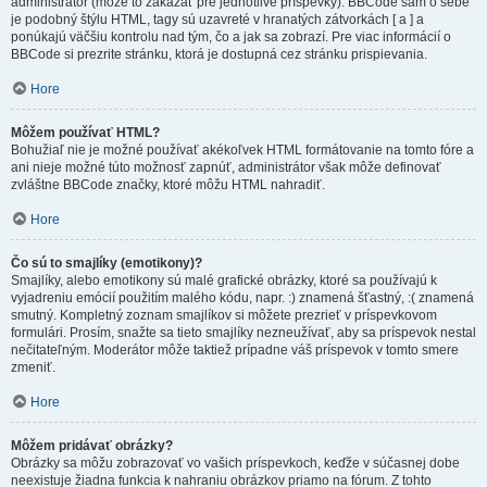
administrátor (môže to zakázať pre jednotlivé príspevky). BBCode sám o sebe
je podobný štýlu HTML, tagy sú uzavreté v hranatých zátvorkách [ a ] a
ponúkajú väčšiu kontrolu nad tým, čo a jak sa zobrazí. Pre viac informácií o
BBCode si prezrite stránku, ktorá je dostupná cez stránku prispievania.
Hore
Môžem používať HTML?
Bohužiaľ nie je možné používať akékoľvek HTML formátovanie na tomto fóre a
ani nieje možné túto možnosť zapnúť, administrátor však môže definovať
zvláštne BBCode značky, ktoré môžu HTML nahradiť.
Hore
Čo sú to smajlíky (emotikony)?
Smajlíky, alebo emotikony sú malé grafické obrázky, ktoré sa používajú k
vyjadreniu emócií použitím malého kódu, napr. :) znamená šťastný, :( znamená
smutný. Kompletný zoznam smajlíkov si môžete prezrieť v príspevkovom
formulári. Prosím, snažte sa tieto smajlíky nezneužívať, aby sa príspevok nestal
nečitateľným. Moderátor môže taktiež prípadne váš príspevok v tomto smere
zmeniť.
Hore
Môžem pridávať obrázky?
Obrázky sa môžu zobrazovať vo vašich príspevkoch, keďže v súčasnej dobe
neexistuje žiadna funkcia k nahraniu obrázkov priamo na fórum. Z tohto