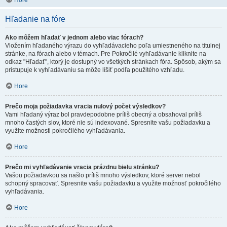
Hore
Hľadanie na fóre
Ako môžem hľadať v jednom alebo viac fórach?
Vložením hľadaného výrazu do vyhľadávacieho poľa umiestneného na titulnej
stránke, na fórach alebo v témach. Pre Pokročilé vyhľadávanie kliknite na
odkaz "Hľadať", ktorý je dostupný vo všetkých stránkach fóra. Spôsob, akým sa
pristupuje k vyhľadávaniu sa môže líšiť podľa použitého vzhľadu.
Hore
Prečo moja požiadavka vracia nulový počet výsledkov?
Vami hľadaný výraz bol pravdepodobne príliš obecný a obsahoval príliš
mnoho častých slov, ktoré nie sú indexované. Spresnite vašu požiadavku a
využite možnosti pokročilého vyhľadávania.
Hore
Prečo mi vyhľadávanie vracia prázdnu bielu stránku?
Vašou požiadavkou sa našlo príliš mnoho výsledkov, ktoré server nebol
schopný spracovať. Spresnite vašu požiadavku a využite možnosť pokročilého
vyhľadávania.
Hore