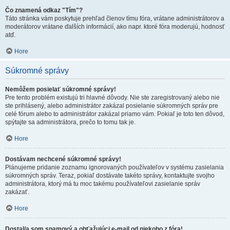
Čo znamená odkaz "Tím"?
Táto stránka vám poskytuje prehľad členov tímu fóra, vrátane administrátorov a
moderátorov vrátane ďalších informácií, ako napr. ktoré fóra moderujú, hodnosť
atď.
Hore
Súkromné správy
Nemôžem posielať súkromné správy!
Pre tento problém existujú tri hlavné dôvody. Nie ste zaregistrovaný alebo nie
ste prihlásený, alebo administrátor zakázal posielanie súkromných správ pre
celé fórum alebo to administrátor zakázal priamo vám. Pokiaľ je toto ten dôvod,
spýtajte sa administrátora, prečo to tomu tak je.
Hore
Dostávam nechcené súkromné správy!
Plánujeme pridanie zoznamu ignorovaných používateľov v systému zasielania
súkromných správ. Teraz, pokiaľ dostávate takéto správy, kontaktujte svojho
administrátora, ktorý má tu moc takému používateľovi zasielanie správ
zakázať.
Hore
Dostal/a som spamový a obťažujúci e-mail od niekoho z fóra!