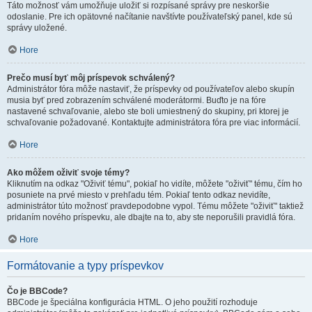
Táto možnosť vám umožňuje uložiť si rozpísané správy pre neskoršie
odoslanie. Pre ich opätovné načítanie navštívte používateľský panel, kde sú
správy uložené.
Hore
Prečo musí byť môj príspevok schválený?
Administrátor fóra môže nastaviť, že príspevky od používateľov alebo skupín
musia byť pred zobrazením schválené moderátormi. Buďto je na fóre
nastavené schvaľovanie, alebo ste boli umiestnený do skupiny, pri ktorej je
schvaľovanie požadované. Kontaktujte administrátora fóra pre viac informácií.
Hore
Ako môžem oživiť svoje témy?
Kliknutím na odkaz "Oživiť tému", pokiaľ ho vidíte, môžete "oživiť" tému, čím ho
posuniete na prvé miesto v prehľadu tém. Pokiaľ tento odkaz nevidíte,
administrátor túto možnosť pravdepodobne vypol. Tému môžete "oživiť" taktiež
pridaním nového príspevku, ale dbajte na to, aby ste neporušili pravidlá fóra.
Hore
Formátovanie a typy príspevkov
Čo je BBCode?
BBCode je špeciálna konfigurácia HTML. O jeho použití rozhoduje