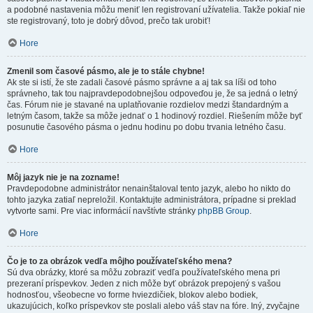
a podobné nastavenia môžu meniť len registrovaní užívatelia. Takže pokiaľ nie
ste registrovaný, toto je dobrý dôvod, prečo tak urobiť!
Hore
Zmenil som časové pásmo, ale je to stále chybne!
Ak ste si istí, že ste zadali časové pásmo správne a aj tak sa líši od toho
správneho, tak tou najpravdepodobnejšou odpoveďou je, že sa jedná o letný
čas. Fórum nie je stavané na uplatňovanie rozdielov medzi štandardným a
letným časom, takže sa môže jednať o 1 hodinový rozdiel. Riešením môže byť
posunutie časového pásma o jednu hodinu po dobu trvania letného času.
Hore
Môj jazyk nie je na zozname!
Pravdepodobne administrátor nenainštaloval tento jazyk, alebo ho nikto do
tohto jazyka zatiaľ nepreložil. Kontaktujte administrátora, prípadne si preklad
vytvorte sami. Pre viac informácií navštívte stránky
phpBB Group
.
Hore
Čo je to za obrázok vedľa môjho používateľského mena?
Sú dva obrázky, ktoré sa môžu zobraziť vedľa používateľského mena pri
prezeraní príspevkov. Jeden z nich môže byť obrázok prepojený s vašou
hodnosťou, všeobecne vo forme hviezdičiek, blokov alebo bodiek,
ukazujúcich, koľko príspevkov ste poslali alebo váš stav na fóre. Iný, zvyčajne