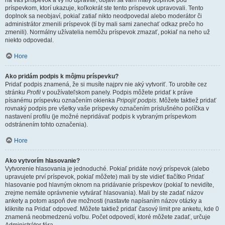
na váš príspevok a vy ho upravíte, objaví sa vám malý doplnok pod
príspevkom, ktorí ukazuje, koľkokrát ste tento príspevok upravovali. Tento
doplnok sa neobjaví, pokiaľ zatiaľ nikto neodpovedal alebo moderátor či
administrátor zmenili príspevok (tí by mali sami zanechať odkaz prečo ho
zmenili). Normálny užívatelia nemôžu príspevok zmazať, pokiaľ na neho už
niekto odpovedal.
Hore
Ako pridám podpis k môjmu príspevku?
Pridať podpis znamená, že si musíte najprv nie aký vytvoriť. To urobíte cez
stránku
Profil
v používateľskom panely. Podpis môžete pridať k práve
písanému príspevku označením okienka
Pripojiť podpis
. Môžete taktiež pridať
rovnaký podpis pre všetky vaše príspevky označením príslušného políčka v
nastavení profilu (je možné nepridávať podpis k vybraným príspevkom
odstránením tohto označenia).
Hore
Ako vytvorím hlasovanie?
Vytvorenie hlasovania je jednoduché. Pokiaľ pridáte nový príspevok (alebo
upravujete prví príspevok, pokiaľ môžete) mali by ste vidieť tlačítko Pridať
hlasovanie pod hlavným oknom na pridávanie príspevkov (pokiaľ to nevidíte,
zrejme nemáte oprávnenie vytvárať hlasovania). Mali by ste zadať názov
ankety a potom aspoň dve možnosti (nastavte napísaním názov otázky a
kliknite na Pridať odpoveď. Môžete taktiež pridať časový limit pre anketu, kde 0
znamená neobmedzenú voľbu. Počet odpovedí, ktoré môžete zadať, určuje