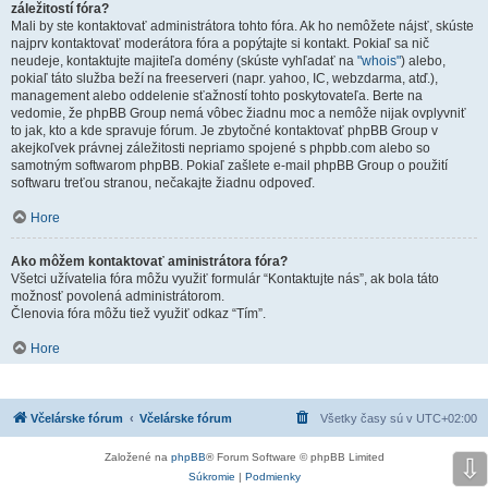
záležitostí fóra?
Mali by ste kontaktovať administrátora tohto fóra. Ak ho nemôžete nájsť, skúste
najprv kontaktovať moderátora fóra a popýtajte si kontakt. Pokiaľ sa nič
neudeje, kontaktujte majiteľa domény (skúste vyhľadať na
"whois"
) alebo,
pokiaľ táto služba beží na freeserveri (napr. yahoo, IC, webzdarma, atď.),
management alebo oddelenie sťažností tohto poskytovateľa. Berte na
vedomie, že phpBB Group nemá vôbec žiadnu moc a nemôže nijak ovplyvniť
to jak, kto a kde spravuje fórum. Je zbytočné kontaktovať phpBB Group v
akejkoľvek právnej záležitosti nepriamo spojené s phpbb.com alebo so
samotným softwarom phpBB. Pokiaľ zašlete e-mail phpBB Group o použití
softwaru treťou stranou, nečakajte žiadnu odpoveď.
Hore
Ako môžem kontaktovať aministrátora fóra?
Všetci užívatelia fóra môžu využiť formulár “Kontaktujte nás”, ak bola táto
možnosť povolená administrátorom.
Členovia fóra môžu tiež využiť odkaz “Tím”.
Hore
Včelárske fórum
Včelárske fórum
Všetky časy sú v
UTC+02:00
Založené na
phpBB
® Forum Software © phpBB Limited
⇩
Súkromie
|
Podmienky