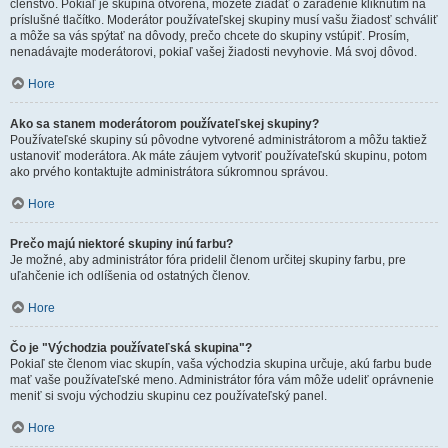
členstvo. Pokiaľ je skupina otvorená, môžete žiadať o zaradenie kliknutím na
príslušné tlačítko. Moderátor používateľskej skupiny musí vašu žiadosť schváliť
a môže sa vás spýtať na dôvody, prečo chcete do skupiny vstúpiť. Prosím,
nenadávajte moderátorovi, pokiaľ vašej žiadosti nevyhovie. Má svoj dôvod.
Hore
Ako sa stanem moderátorom používateľskej skupiny?
Používateľské skupiny sú pôvodne vytvorené administrátorom a môžu taktiež
ustanoviť moderátora. Ak máte záujem vytvoriť používateľskú skupinu, potom
ako prvého kontaktujte administrátora súkromnou správou.
Hore
Prečo majú niektoré skupiny inú farbu?
Je možné, aby administrátor fóra pridelil členom určitej skupiny farbu, pre
uľahčenie ich odlíšenia od ostatných členov.
Hore
Čo je "Východzia používateľská skupina"?
Pokiaľ ste členom viac skupín, vaša východzia skupina určuje, akú farbu bude
mať vaše používateľské meno. Administrátor fóra vám môže udeliť oprávnenie
meniť si svoju východziu skupinu cez používateľský panel.
Hore