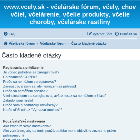
www.vcely.sk - včelárske fórum, včely, chov
včiel, včelárenie, včelie produkty, včelie
choroby, včelárske rastliny
FAQ
Vytvoriť účet
Prihlásiť sa
Včelárske fórum
Včelárske fórum
Často kladené otázky
Často kladené otázky
Registrácia a prihlásenie
Je vôbec potrebné sa zaregistrovať?
Čo znamená COPPA?
Prečo sa nemôžem zaregistrovať?
Zaregistroval som sa, ale nemôžem sa prihlásiť!
Prečo sa nemôžem prihlásiť?
V minulosti som sa zaregistroval, avšak teraz sa nemôžem prihlásiť!
Zabudol som heslo!
Prečo som automaticky odhlásený?
Na čo slúži odkaz "Vymazať cookies"?
Používateľské nastavenia
Ako zmením svoje nastavenia?
Ako zabránim, aby sa moje používateľské meno objavilo v zozname práve
prihlásených?