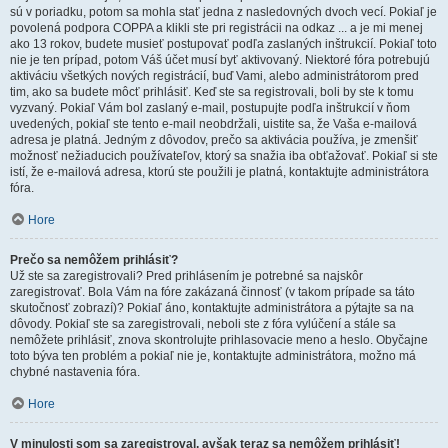
sú v poriadku, potom sa mohla stať jedna z nasledovných dvoch vecí. Pokiaľ je
povolená podpora COPPA a klikli ste pri registrácii na odkaz ... a je mi menej
ako 13 rokov, budete musieť postupovať podľa zaslaných inštrukcií. Pokiaľ toto
nie je ten prípad, potom Váš účet musí byť aktivovaný. Niektoré fóra potrebujú
aktiváciu všetkých nových registrácií, buď Vami, alebo administrátorom pred
tim, ako sa budete môcť prihlásiť. Keď ste sa registrovali, boli by ste k tomu
vyzvaný. Pokiaľ Vám bol zaslaný e-mail, postupujte podľa inštrukcií v ňom
uvedených, pokiaľ ste tento e-mail neobdržali, uistite sa, že Vaša e-mailová
adresa je platná. Jedným z dôvodov, prečo sa aktivácia používa, je zmenšiť
možnosť nežiaducich používateľov, ktorý sa snažia iba obťažovať. Pokiaľ si ste
istí, že e-mailová adresa, ktorú ste použili je platná, kontaktujte administrátora
fóra.
Hore
Prečo sa nemôžem prihlásiť?
Už ste sa zaregistrovali? Pred prihlásením je potrebné sa najskôr
zaregistrovať. Bola Vám na fóre zakázaná činnosť (v takom prípade sa táto
skutočnosť zobrazí)? Pokiaľ áno, kontaktujte administrátora a pýtajte sa na
dôvody. Pokiaľ ste sa zaregistrovali, neboli ste z fóra vylúčení a stále sa
nemôžete prihlásiť, znova skontrolujte prihlasovacie meno a heslo. Obyčajne
toto býva ten problém a pokiaľ nie je, kontaktujte administrátora, možno má
chybné nastavenia fóra.
Hore
V minulosti som sa zaregistroval, avšak teraz sa nemôžem prihlásiť!