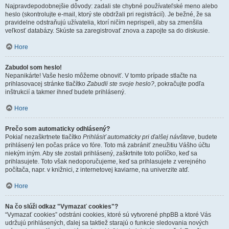
Najpravdepodobnejšie dôvody: zadali ste chybné používateľské meno alebo
heslo (skontrolujte e-mail, ktorý ste obdržali pri registrácií). Je bežné, že sa
pravidelne odstraňujú užívatelia, ktorí ničím neprispeli, aby sa zmenšila
veľkosť databázy. Skúste sa zaregistrovať znova a zapojte sa do diskusie.
Hore
Zabudol som heslo!
Nepanikárte! Vaše heslo môžeme obnoviť. V tomto prípade stlačte na
prihlasovacej stránke tlačítko
Zabudli ste svoje heslo?
, pokračujte podľa
inštrukcií a takmer ihneď budete prihlásený.
Hore
Prečo som automaticky odhlásený?
Pokiaľ nezaškrtnete tlačítko
Prihlásiť automaticky pri ďalšej návšteve
, budete
prihlásený len počas práce vo fóre. Toto má zabrániť zneužitiu Vášho účtu
niekým iným. Aby ste zostali prihlásený, zaškrtnite toto políčko, keď sa
prihlasujete. Toto však nedoporučujeme, keď sa prihlasujete z verejného
počítača, napr. v knižnici, z internetovej kaviarne, na univerzite atď.
Hore
Na čo slúži odkaz "Vymazať cookies"?
“Vymazať cookies” odstráni cookies, ktoré sú vytvorené phpBB a ktoré Vás
udržujú prihlásených, ďalej sa taktiež starajú o funkcie sledovania nových