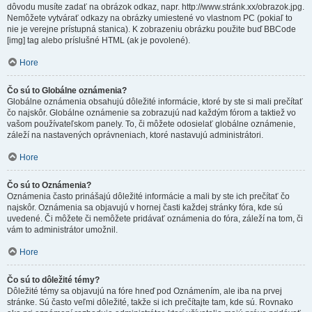
dôvodu musíte zadať na obrázok odkaz, napr. http://www.stránk.xx/obrazok.jpg.
Nemôžete vytvárať odkazy na obrázky umiestené vo vlastnom PC (pokiaľ to
nie je verejne prístupná stanica). K zobrazeniu obrázku použite buď BBCode
[img] tag alebo príslušné HTML (ak je povolené).
Hore
Čo sú to Globálne oznámenia?
Globálne oznámenia obsahujú dôležité informácie, ktoré by ste si mali prečítať
čo najskôr. Globálne oznámenie sa zobrazujú nad každým fórom a taktiež vo
vašom používateľskom panely. To, či môžete odosielať globálne oznámenie,
záleží na nastavených oprávneniach, ktoré nastavujú administrátori.
Hore
Čo sú to Oznámenia?
Oznámenia často prinášajú dôležité informácie a mali by ste ich prečítať čo
najskôr. Oznámenia sa objavujú v hornej časti každej stránky fóra, kde sú
uvedené. Či môžete či nemôžete pridávať oznámenia do fóra, záleží na tom, či
vám to administrátor umožnil.
Hore
Čo sú to dôležité témy?
Dôležité témy sa objavujú na fóre hneď pod Oznámením, ale iba na prvej
stránke. Sú často veľmi dôležité, takže si ich prečítajte tam, kde sú. Rovnako