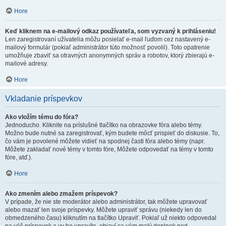
Hore
Keď kliknem na e-mailový odkaz používateľa, som vyzvaný k prihláseniu!
Len zaregistrovaní užívatelia môžu posielať e-mail ľuďom cez nastavený e-
mailový formulár (pokiaľ administrátor túto možnosť povolil). Toto opatrenie
umožňuje zbaviť sa otravných anonymných správ a robotov, ktorý zbierajú e-
mailové adresy.
Hore
Vkladanie príspevkov
Ako vložím tému do fóra?
Jednoducho. Kliknite na príslušné tlačítko na obrazovke fóra alebo témy.
Možno bude nutné sa zaregistrovať, kým budete môcť prispieť do diskusie. To,
čo vám je povolené môžete vidieť na spodnej časti fóra alebo témy (napr.
Môžete zakladať nové témy v tomto fóre, Môžete odpovedať na témy v tomto
fóre, atď.).
Hore
Ako zmením alebo zmažem príspevok?
V prípade, že nie ste moderátor alebo administrátor, tak môžete upravovať
alebo mazať len svoje príspevky. Môžete upraviť správu (niekedy len do
obmedzeného času) kliknutím na tlačítko Upraviť. Pokiaľ už niekto odpovedal