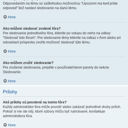
Odpovedaním na tému so zaškrtnutou možnosťou “Upozorni ma keď príde
odpoveď” tiež nastaví sledovanie na danú tému.
Hore
Ako môžem sledovať zvolené fóra?
Pre sledovanie jednotlivého fóra, kliknite po vstupu do neho na odkaz
"Sledovať toto fórum". Pre sledovanie témy kliknite na odkaz v ňom alebo pri
odosielaní príspevku zvoľte možnosť sledovať túto tému.
Hore
Ako môžem zrušiť sledovanie?
Pre zrušenie sledovania, prejdite v používateľskom panely do sekcie
Sledovanie.
Hore
Prílohy
Aké prílohy sú povolené na tomto fóre?
Každý administrátor fóra môže povoliť alebo zakázať jednotlivé druhy príloh.
Pokiaľ si nie ste istý, ktoré súbory môžu byť nahrávané, kontaktuje
administrátora fóra.
Hore