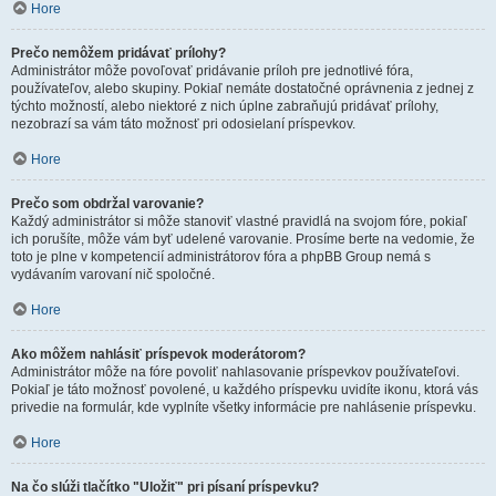
Hore
Prečo nemôžem pridávať prílohy?
Administrátor môže povoľovať pridávanie príloh pre jednotlivé fóra,
používateľov, alebo skupiny. Pokiaľ nemáte dostatočné oprávnenia z jednej z
týchto možností, alebo niektoré z nich úplne zabraňujú pridávať prílohy,
nezobrazí sa vám táto možnosť pri odosielaní príspevkov.
Hore
Prečo som obdržal varovanie?
Každý administrátor si môže stanoviť vlastné pravidlá na svojom fóre, pokiaľ
ich porušíte, môže vám byť udelené varovanie. Prosíme berte na vedomie, že
toto je plne v kompetencií administrátorov fóra a phpBB Group nemá s
vydávaním varovaní nič spoločné.
Hore
Ako môžem nahlásiť príspevok moderátorom?
Administrátor môže na fóre povoliť nahlasovanie príspevkov používateľovi.
Pokiaľ je táto možnosť povolené, u každého príspevku uvidíte ikonu, ktorá vás
privedie na formulár, kde vyplníte všetky informácie pre nahlásenie príspevku.
Hore
Na čo slúži tlačítko "Uložiť" pri písaní príspevku?