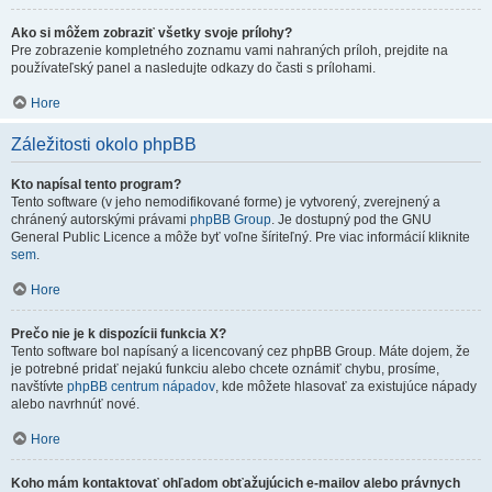
Ako si môžem zobraziť všetky svoje prílohy?
Pre zobrazenie kompletného zoznamu vami nahraných príloh, prejdite na
používateľský panel a nasledujte odkazy do časti s prílohami.
Hore
Záležitosti okolo phpBB
Kto napísal tento program?
Tento software (v jeho nemodifikované forme) je vytvorený, zverejnený a
chránený autorskými právami
phpBB Group
. Je dostupný pod the GNU
General Public Licence a môže byť voľne šíriteľný. Pre viac informácií kliknite
sem
.
Hore
Prečo nie je k dispozícii funkcia X?
Tento software bol napísaný a licencovaný cez phpBB Group. Máte dojem, že
je potrebné pridať nejakú funkciu alebo chcete oznámiť chybu, prosíme,
navštívte
phpBB centrum nápadov
, kde môžete hlasovať za existujúce nápady
alebo navrhnúť nové.
Hore
Koho mám kontaktovať ohľadom obťažujúcich e-mailov alebo právnych