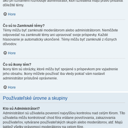
ako pri oznámení rozhoduje administrátor, ktorí užívatelia majú právo pridávať
dôležité témy.
Hore
Čo sú to Zamknuté témy?
Témy môžu byť zamknuté moderátorom alebo administrátorom. Nemôžete
odpovedať na zamknuté témy ani upravovať svoje príspevky. Každé
hlasovanie je automaticky ukončené. Témy môžu byť zamknuté z rôznych
dôvodov.
Hore
Čo sú ikony tém?
Ikony tém sú obrázky, ktoré môžu byť spojené s príspevkom pre vyjadrenie
jeho obsahu. Ikony môžete používať iba vtedy pokiaľ vám nastavil
administrátor príslušné oprávnenie.
Hore
Používateľské úrovne a skupiny
Kto sú Administrátori?
Administrátori sú užívatelia poverení najvyššou kontrolou nad celým fórom. Títo
užívatelia môžu kontrolovať chod fóra vrátane povoľovania, zakazovania
používateľov, vytvárane používateľských skupín alebo moderátorov, atď. Majú
taktiež všetky právomoci moderátorov na celom fóre.