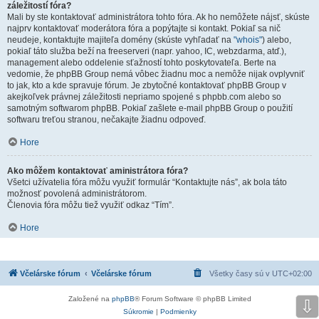
záležitostí fóra?
Mali by ste kontaktovať administrátora tohto fóra. Ak ho nemôžete nájsť, skúste
najprv kontaktovať moderátora fóra a popýtajte si kontakt. Pokiaľ sa nič
neudeje, kontaktujte majiteľa domény (skúste vyhľadať na
"whois"
) alebo,
pokiaľ táto služba beží na freeserveri (napr. yahoo, IC, webzdarma, atď.),
management alebo oddelenie sťažností tohto poskytovateľa. Berte na
vedomie, že phpBB Group nemá vôbec žiadnu moc a nemôže nijak ovplyvniť
to jak, kto a kde spravuje fórum. Je zbytočné kontaktovať phpBB Group v
akejkoľvek právnej záležitosti nepriamo spojené s phpbb.com alebo so
samotným softwarom phpBB. Pokiaľ zašlete e-mail phpBB Group o použití
softwaru treťou stranou, nečakajte žiadnu odpoveď.
Hore
Ako môžem kontaktovať aministrátora fóra?
Všetci užívatelia fóra môžu využiť formulár “Kontaktujte nás”, ak bola táto
možnosť povolená administrátorom.
Členovia fóra môžu tiež využiť odkaz “Tím”.
Hore
Včelárske fórum
Včelárske fórum
Všetky časy sú v
UTC+02:00
Založené na
phpBB
® Forum Software © phpBB Limited
⇩
Súkromie
|
Podmienky