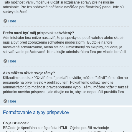
Táto možnosť vám umožňuje uložiť si rozpísané správy pre neskoršie
odoslanie. Pre ich opätovné načítanie navštívte používateľský panel, kde sú
správy uložené.
Hore
Prečo musí byť môj príspevok schválený?
Administrátor fóra môže nastaviť, že príspevky od používateľov alebo skupín
musia byť pred zobrazením schválené moderátormi. Buďto je na fóre
nastavené schvaľovanie, alebo ste boli umiestnený do skupiny, pri ktorej je
schvaľovanie požadované. Kontaktujte administrátora fóra pre viac informácií.
Hore
Ako môžem oživiť svoje témy?
Kliknutím na odkaz "Oživiť tému", pokiaľ ho vidíte, môžete "oživiť" tému, čím ho
posuniete na prvé miesto v prehľadu tém. Pokiaľ tento odkaz nevidíte,
administrátor túto možnosť pravdepodobne vypol. Tému môžete "oživiť" taktiež
pridaním nového príspevku, ale dbajte na to, aby ste neporušili pravidlá fóra.
Hore
Formátovanie a typy príspevkov
Čo je BBCode?
BBCode je špeciálna konfigurácia HTML. O jeho použití rozhoduje