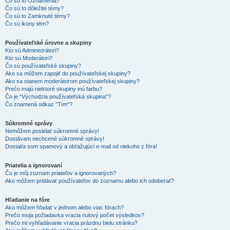
Čo sú to Oznámenia?
Čo sú to dôležité témy?
Čo sú to Zamknuté témy?
Čo sú ikony tém?
Používateľské úrovne a skupiny
Kto sú Administrátori?
Kto sú Moderátori?
Čo sú používateľské skupiny?
Ako sa môžem zapojiť do používateľskej skupiny?
Ako sa stanem moderátorom používateľskej skupiny?
Prečo majú niektoré skupiny inú farbu?
Čo je "Východzia používateľská skupina"?
Čo znamená odkaz "Tím"?
Súkromné správy
Nemôžem posielať súkromné správy!
Dostávam nechcené súkromné správy!
Dostal/a som spamový a obťažujúci e-mail od niekoho z fóra!
Priatelia a ignorovaní
Čo je môj zoznam priateľov a ignorovaných?
Ako môžem pridávať používateľov do zoznamu alebo ich odoberať?
Hľadanie na fóre
Ako môžem hľadať v jednom alebo viac fórach?
Prečo moja požiadavka vracia nulový počet výsledkov?
Prečo mi vyhľadávanie vracia prázdnu bielu stránku?