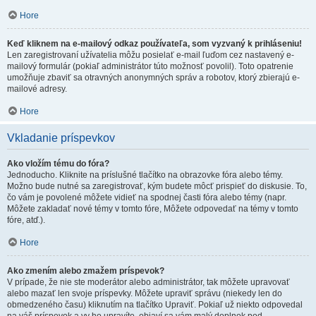
Hore
Keď kliknem na e-mailový odkaz používateľa, som vyzvaný k prihláseniu!
Len zaregistrovaní užívatelia môžu posielať e-mail ľuďom cez nastavený e-
mailový formulár (pokiaľ administrátor túto možnosť povolil). Toto opatrenie
umožňuje zbaviť sa otravných anonymných správ a robotov, ktorý zbierajú e-
mailové adresy.
Hore
Vkladanie príspevkov
Ako vložím tému do fóra?
Jednoducho. Kliknite na príslušné tlačítko na obrazovke fóra alebo témy.
Možno bude nutné sa zaregistrovať, kým budete môcť prispieť do diskusie. To,
čo vám je povolené môžete vidieť na spodnej časti fóra alebo témy (napr.
Môžete zakladať nové témy v tomto fóre, Môžete odpovedať na témy v tomto
fóre, atď.).
Hore
Ako zmením alebo zmažem príspevok?
V prípade, že nie ste moderátor alebo administrátor, tak môžete upravovať
alebo mazať len svoje príspevky. Môžete upraviť správu (niekedy len do
obmedzeného času) kliknutím na tlačítko Upraviť. Pokiaľ už niekto odpovedal