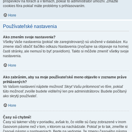
príspevkov na fórach a v témach, pokiaľ to administrátor umožní. Zmažte
cookies fóra pokiaľ máte problémy s prihlasovaním.
Hore
Používateľské nastavenia
Ako zmením svoje nastavenia?
Všetky Vaše nastavenia (pokiaľ ste zaregistrovaný) sú uložené v databáze. Ku
zmene stačí stlačiť tlačítko odkazu Nastavenia (zvyčajne sa objavuje na hornej
časti stránky, ale nemusí to byť pravidlom). Takto si môžete zmeniť všetky svoje
nastavenia.
Hore
Ako zabránim, aby sa moje používateľské meno objavilo v zozname práve
prihlásených?
Vo Vašom nastavení nájdete možnosť
Skryť Vašu prítomnosť vo fóre
, pokiaľ
túto možnosť
zvolíte
budete viditeľný len pre administrátorov. Budete počítaný
ako skrytý používateľ.
Hore
Časy sú chybné!
Časy sú takmer vždy v poriadku, avšak to, čo vidíte sú časy zobrazené v inom
časovom pásme než v tom, v ktorom sa nachádzate. Pokiaľ je to tak, zmeňte si
časové pásmo v nastaveniach. Berte na vedomie, že zmenu časového pásma