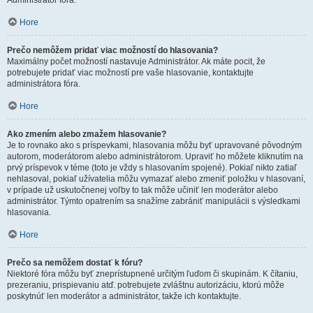
Administrátor fóra.
Hore
Prečo nemôžem pridať viac možností do hlasovania?
Maximálny počet možností nastavuje Administrátor. Ak máte pocit, že
potrebujete pridať viac možností pre vaše hlasovanie, kontaktujte
administrátora fóra.
Hore
Ako zmením alebo zmažem hlasovanie?
Je to rovnako ako s príspevkami, hlasovania môžu byť upravované pôvodným
autorom, moderátorom alebo administrátorom. Upraviť ho môžete kliknutím na
prvý príspevok v téme (toto je vždy s hlasovaním spojené). Pokiaľ nikto zatiaľ
nehlasoval, pokiaľ užívatelia môžu vymazať alebo zmeniť položku v hlasovaní,
v prípade už uskutočnenej voľby to tak môže učiniť len moderátor alebo
administrátor. Týmto opatrením sa snažíme zabrániť manipulácii s výsledkami
hlasovania.
Hore
Prečo sa nemôžem dostať k fóru?
Niektoré fóra môžu byť zneprístupnené určitým ľuďom či skupinám. K čítaniu,
prezeraniu, prispievaniu atď. potrebujete zvláštnu autorizáciu, ktorú môže
poskytnúť len moderátor a administrátor, takže ich kontaktujte.