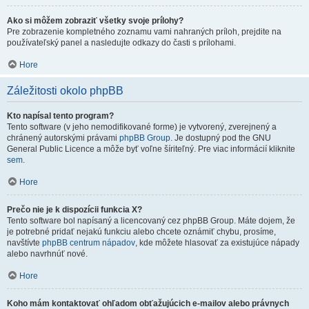
Ako si môžem zobraziť všetky svoje prílohy?
Pre zobrazenie kompletného zoznamu vami nahraných príloh, prejdite na
používateľský panel a nasledujte odkazy do časti s prílohami.
Hore
Záležitosti okolo phpBB
Kto napísal tento program?
Tento software (v jeho nemodifikované forme) je vytvorený, zverejnený a
chránený autorskými právami
phpBB Group
. Je dostupný pod the GNU
General Public Licence a môže byť voľne šíriteľný. Pre viac informácií kliknite
sem
.
Hore
Prečo nie je k dispozícii funkcia X?
Tento software bol napísaný a licencovaný cez phpBB Group. Máte dojem, že
je potrebné pridať nejakú funkciu alebo chcete oznámiť chybu, prosíme,
navštívte
phpBB centrum nápadov
, kde môžete hlasovať za existujúce nápady
alebo navrhnúť nové.
Hore
Koho mám kontaktovať ohľadom obťažujúcich e-mailov alebo právnych