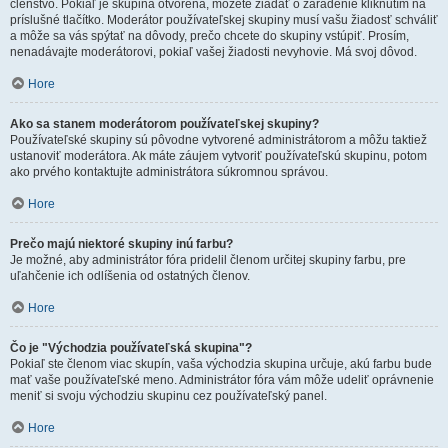
členstvo. Pokiaľ je skupina otvorená, môžete žiadať o zaradenie kliknutím na
príslušné tlačítko. Moderátor používateľskej skupiny musí vašu žiadosť schváliť
a môže sa vás spýtať na dôvody, prečo chcete do skupiny vstúpiť. Prosím,
nenadávajte moderátorovi, pokiaľ vašej žiadosti nevyhovie. Má svoj dôvod.
Hore
Ako sa stanem moderátorom používateľskej skupiny?
Používateľské skupiny sú pôvodne vytvorené administrátorom a môžu taktiež
ustanoviť moderátora. Ak máte záujem vytvoriť používateľskú skupinu, potom
ako prvého kontaktujte administrátora súkromnou správou.
Hore
Prečo majú niektoré skupiny inú farbu?
Je možné, aby administrátor fóra pridelil členom určitej skupiny farbu, pre
uľahčenie ich odlíšenia od ostatných členov.
Hore
Čo je "Východzia používateľská skupina"?
Pokiaľ ste členom viac skupín, vaša východzia skupina určuje, akú farbu bude
mať vaše používateľské meno. Administrátor fóra vám môže udeliť oprávnenie
meniť si svoju východziu skupinu cez používateľský panel.
Hore