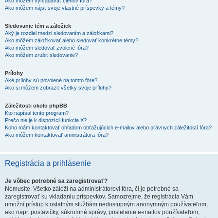
Ako môžem vyhľadávať členov fóra?
Ako môžem nájsť svoje vlastné príspevky a témy?
Sledovanie tém a záložiek
Aký je rozdiel medzi sledovaním a záložkami?
Ako môžem záložkovať alebo sledovať konkrétne témy?
Ako môžem sledovať zvolené fóra?
Ako môžem zrušiť sledovanie?
Prílohy
Aké prílohy sú povolené na tomto fóre?
Ako si môžem zobraziť všetky svoje prílohy?
Záležitosti okolo phpBB
Kto napísal tento program?
Prečo nie je k dispozícii funkcia X?
Koho mám kontaktovať ohľadom obťažujúcich e-mailov alebo právnych záležitostí fóra?
Ako môžem kontaktovať aministrátora fóra?
Registrácia a prihlásenie
Je vôbec potrebné sa zaregistrovať?
Nemusíte. Všetko záleží na administrátorovi fóra, či je potrebné sa
zaregistrovať ku vkladaniu príspevkov. Samozrejme, že registrácia Vám
umožní prístup k ostatným službám nedostupným anonymným používateľom,
ako napr. postavičky, súkromné správy, posielanie e-mailov používateľom,