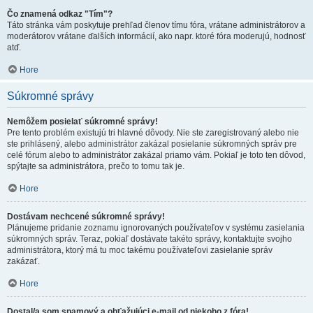
Čo znamená odkaz "Tím"?
Táto stránka vám poskytuje prehľad členov tímu fóra, vrátane administrátorov a
moderátorov vrátane ďalších informácií, ako napr. ktoré fóra moderujú, hodnosť
atď.
Hore
Súkromné správy
Nemôžem posielať súkromné správy!
Pre tento problém existujú tri hlavné dôvody. Nie ste zaregistrovaný alebo nie
ste prihlásený, alebo administrátor zakázal posielanie súkromných správ pre
celé fórum alebo to administrátor zakázal priamo vám. Pokiaľ je toto ten dôvod,
spýtajte sa administrátora, prečo to tomu tak je.
Hore
Dostávam nechcené súkromné správy!
Plánujeme pridanie zoznamu ignorovaných používateľov v systému zasielania
súkromných správ. Teraz, pokiaľ dostávate takéto správy, kontaktujte svojho
administrátora, ktorý má tu moc takému používateľovi zasielanie správ
zakázať.
Hore
Dostal/a som spamový a obťažujúci e-mail od niekoho z fóra!