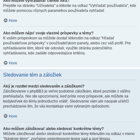
Ako môžem vyhľadávať členov fóra?
Prejdite na stránku "Užívatelia" a kliknite na odkaz "Vyhľadať používateľa", kde
môžete pomocou rôznych parametrov používateľa vyhľadať.
Hore
Ako môžem nájsť svoje vlastné príspevky a témy?
K vaším príspevkom sa môžete dostať kliknutím na odkaz "Hľadať
používateľove príspevky" v používateľskom panely, alebo cez váš profil. Pre
vyhľadávanie tém, ktoré ste odoslali, využite stránku pokročilého
vyhľadávania, kde zadáte odpovedajúce kritéria.
Hore
Sledovanie tém a záložiek
Aký je rozdiel medzi sledovaním a záložkami?
Záložkovanie v phpBB3 je veľmi podobné záložkám, ktoré poznáte z vášho
prehliadača. Nie ste upozornený, keď príde nový príspevok, ale môžete sa
kedykoľvek do témy jednoducho vrátiť. Sledovanie vám ale naopak uľahčí
prechádzanie tím, že vás kontaktuje vami vybraným spôsobom.
Hore
Ako môžem záložkovať alebo sledovať konkrétne témy?
Môžete záložkovať alebo sledovať konkrétne témy kliknutím na odkaz v meno
“Nástroje témy”, zvyčajne umiestnenom tesne nad a pod témou.