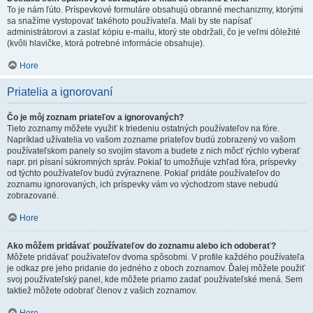
To je nám ľúto. Príspevkové formuláre obsahujú obranné mechanizmy, ktorými
sa snažíme vystopovať takéhoto používateľa. Mali by ste napísať
administrátorovi a zaslať kópiu e-mailu, ktorý ste obdržali, čo je veľmi dôležité
(kvôli hlavičke, ktorá potrebné informácie obsahuje).
Hore
Priatelia a ignorovaní
Čo je môj zoznam priateľov a ignorovaných?
Tieto zoznamy môžete využiť k triedeniu ostatných používateľov na fóre.
Napríklad užívatelia vo vašom zozname priateľov budú zobrazený vo vašom
používateľskom panely so svojím stavom a budete z nich môcť rýchlo vyberať
napr. pri písaní súkromných správ. Pokiaľ to umožňuje vzhľad fóra, príspevky
od týchto používateľov budú zvýraznene. Pokiaľ pridáte používateľov do
zoznamu ignorovaných, ich príspevky vám vo východzom stave nebudú
zobrazované.
Hore
Ako môžem pridávať používateľov do zoznamu alebo ich odoberať?
Môžete pridávať používateľov dvoma spôsobmi. V profile každého používateľa
je odkaz pre jeho pridanie do jedného z oboch zoznamov. Ďalej môžete použiť
svoj používateľský panel, kde môžete priamo zadať používateľské mená. Sem
taktiež môžete odobrať členov z vašich zoznamov.