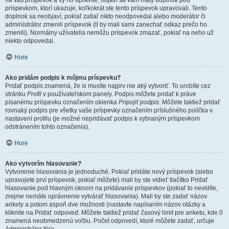
na váš príspevok a vy ho upravíte, objaví sa vám malý doplnok pod
príspevkom, ktorí ukazuje, koľkokrát ste tento príspevok upravovali. Tento
doplnok sa neobjaví, pokiaľ zatiaľ nikto neodpovedal alebo moderátor či
administrátor zmenili príspevok (tí by mali sami zanechať odkaz prečo ho
zmenili). Normálny užívatelia nemôžu príspevok zmazať, pokiaľ na neho už
niekto odpovedal.
Hore
Ako pridám podpis k môjmu príspevku?
Pridať podpis znamená, že si musíte najprv nie aký vytvoriť. To urobíte cez
stránku
Profil
v používateľskom panely. Podpis môžete pridať k práve
písanému príspevku označením okienka
Pripojiť podpis
. Môžete taktiež pridať
rovnaký podpis pre všetky vaše príspevky označením príslušného políčka v
nastavení profilu (je možné nepridávať podpis k vybraným príspevkom
odstránením tohto označenia).
Hore
Ako vytvorím hlasovanie?
Vytvorenie hlasovania je jednoduché. Pokiaľ pridáte nový príspevok (alebo
upravujete prví príspevok, pokiaľ môžete) mali by ste vidieť tlačítko Pridať
hlasovanie pod hlavným oknom na pridávanie príspevkov (pokiaľ to nevidíte,
zrejme nemáte oprávnenie vytvárať hlasovania). Mali by ste zadať názov
ankety a potom aspoň dve možnosti (nastavte napísaním názov otázky a
kliknite na Pridať odpoveď. Môžete taktiež pridať časový limit pre anketu, kde 0
znamená neobmedzenú voľbu. Počet odpovedí, ktoré môžete zadať, určuje