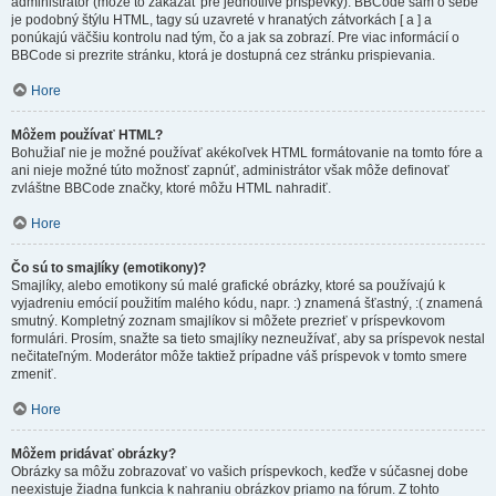
administrátor (môže to zakázať pre jednotlivé príspevky). BBCode sám o sebe
je podobný štýlu HTML, tagy sú uzavreté v hranatých zátvorkách [ a ] a
ponúkajú väčšiu kontrolu nad tým, čo a jak sa zobrazí. Pre viac informácií o
BBCode si prezrite stránku, ktorá je dostupná cez stránku prispievania.
Hore
Môžem používať HTML?
Bohužiaľ nie je možné používať akékoľvek HTML formátovanie na tomto fóre a
ani nieje možné túto možnosť zapnúť, administrátor však môže definovať
zvláštne BBCode značky, ktoré môžu HTML nahradiť.
Hore
Čo sú to smajlíky (emotikony)?
Smajlíky, alebo emotikony sú malé grafické obrázky, ktoré sa používajú k
vyjadreniu emócií použitím malého kódu, napr. :) znamená šťastný, :( znamená
smutný. Kompletný zoznam smajlíkov si môžete prezrieť v príspevkovom
formulári. Prosím, snažte sa tieto smajlíky nezneužívať, aby sa príspevok nestal
nečitateľným. Moderátor môže taktiež prípadne váš príspevok v tomto smere
zmeniť.
Hore
Môžem pridávať obrázky?
Obrázky sa môžu zobrazovať vo vašich príspevkoch, keďže v súčasnej dobe
neexistuje žiadna funkcia k nahraniu obrázkov priamo na fórum. Z tohto