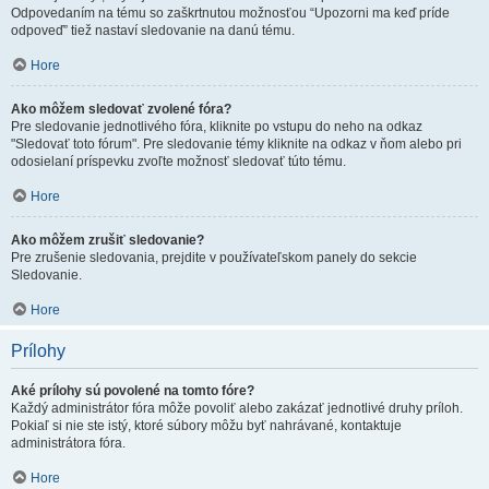
Odpovedaním na tému so zaškrtnutou možnosťou “Upozorni ma keď príde
odpoveď” tiež nastaví sledovanie na danú tému.
Hore
Ako môžem sledovať zvolené fóra?
Pre sledovanie jednotlivého fóra, kliknite po vstupu do neho na odkaz
"Sledovať toto fórum". Pre sledovanie témy kliknite na odkaz v ňom alebo pri
odosielaní príspevku zvoľte možnosť sledovať túto tému.
Hore
Ako môžem zrušiť sledovanie?
Pre zrušenie sledovania, prejdite v používateľskom panely do sekcie
Sledovanie.
Hore
Prílohy
Aké prílohy sú povolené na tomto fóre?
Každý administrátor fóra môže povoliť alebo zakázať jednotlivé druhy príloh.
Pokiaľ si nie ste istý, ktoré súbory môžu byť nahrávané, kontaktuje
administrátora fóra.
Hore