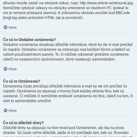
dôvodu musíte zadať na obrázok odkaz, napr. http://www.stránk.xx/obrazok.jpg.
Nemôžete vytvárať odkazy na obrázky umiestené vo vlastnom PC (pokiaľ to
nie je verejne prístupná stanica). K zobrazeniu obrázku použite buď BBCode
[img] tag alebo príslušné HTML (ak je povolené).
Hore
Čo sú to Globálne oznámenia?
Globálne oznámenia obsahujú dôležité informácie, ktoré by ste si mali prečítať
čo najskôr. Globálne oznámenie sa zobrazujú nad každým fórom a taktiež vo
vašom používateľskom panely. To, či môžete odosielať globálne oznámenie,
záleží na nastavených oprávneniach, ktoré nastavujú administrátori.
Hore
Čo sú to Oznámenia?
Oznámenia často prinášajú dôležité informácie a mali by ste ich prečítať čo
najskôr. Oznámenia sa objavujú v hornej časti každej stránky fóra, kde sú
uvedené. Či môžete či nemôžete pridávať oznámenia do fóra, záleží na tom, či
vám to administrátor umožnil.
Hore
Čo sú to dôležité témy?
Dôležité témy sa objavujú na fóre hneď pod Oznámením, ale iba na prvej
stránke. Sú často veľmi dôležité, takže si ich prečítajte tam, kde sú. Rovnako