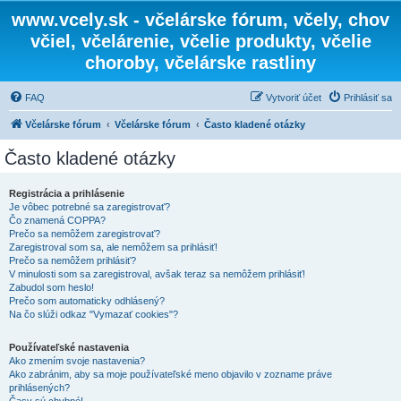
www.vcely.sk - včelárske fórum, včely, chov
včiel, včelárenie, včelie produkty, včelie
choroby, včelárske rastliny
FAQ
Vytvoriť účet
Prihlásiť sa
Včelárske fórum
Včelárske fórum
Často kladené otázky
Často kladené otázky
Registrácia a prihlásenie
Je vôbec potrebné sa zaregistrovať?
Čo znamená COPPA?
Prečo sa nemôžem zaregistrovať?
Zaregistroval som sa, ale nemôžem sa prihlásiť!
Prečo sa nemôžem prihlásiť?
V minulosti som sa zaregistroval, avšak teraz sa nemôžem prihlásiť!
Zabudol som heslo!
Prečo som automaticky odhlásený?
Na čo slúži odkaz "Vymazať cookies"?
Používateľské nastavenia
Ako zmením svoje nastavenia?
Ako zabránim, aby sa moje používateľské meno objavilo v zozname práve
prihlásených?