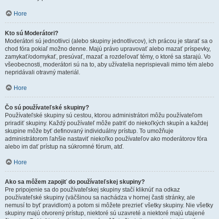
Hore
Kto sú Moderátori?
Moderátori sú jednotlivci (alebo skupiny jednotlivcov), ich prácou je starať sa o
chod fóra pokiaľ možno denne. Majú právo upravovať alebo mazať príspevky,
zamykať/odomykať, presúvať, mazať a rozdeľovať témy, o ktoré sa starajú. Vo
všeobecnosti, moderátori sú na to, aby užívatelia neprispievali mimo tém alebo
nepridávali otravný materiál.
Hore
Čo sú používateľské skupiny?
Používateľské skupiny sú cestou, ktorou administrátori môžu používateľom
priradiť skupiny. Každý používateľ môže patriť do niekoľkých skupín a každej
skupine môže byť definovaný individuálny prístup. To umožňuje
administrátorom ľahšie nastaviť niekoľko používateľov ako moderátorov fóra
alebo im dať prístup na súkromné fórum, atď.
Hore
Ako sa môžem zapojiť do používateľskej skupiny?
Pre pripojenie sa do používateľskej skupiny stačí kliknúť na odkaz
používateľské skupiny (väčšinou sa nachádza v hornej časti stránky, ale
nemusí to byť pravidlom) a potom si môžete prezrieť všetky skupiny. Nie všetky
skupiny majú otvorený prístup, niektoré sú uzavreté a niektoré majú utajené