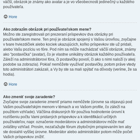
väčší, obrázok je známy ako avatar a je vo všeobecnosti jedinečný u každého
používateľa.
Hore
Ako zobrazím obrázok pri používateľskom mene?
Možno ste zaregistrovali pri prezeraní príspevkov dva obrázky pri
používateľskom mene. Ten prvý je obrázok spojený s Vašou úrovňou, zvyčajne
v tvare hviezdičiek alebo kociek ukazujúcich, koľko príspevkov ste už pridali,
alebo Vašu pozíciu vo fóre. Pod ním sa môže nachádzať väčší obrázok, známy
ako "postavička" (avatar), čo je vlastne unikátny obrázok každého používateľa.
Záleží na administrátorovi fóra, či postavičky povolí, či ako s nimi naloží (v akej
podobe sa zobrazia). Pokiaľ nemôžete využívať postavičky, potom práve vtedy
toto administrátori zakázali, a Vy by ste sa mali spýtať na dôvody (veríme, že sa
hodia).
Hore
Ako zmeniť svoje zaradenie?
Zvyčajne svoje zaradenie zmeniť priamo nemôžete (úrovne sa objavujú pod
Vašim používateľským menom v témach a vo Vašom profile, čo záleží na
použitom vzhľade). Väčšina diskusných fór používa hodnotenie úrovní k
rozlíšeniu počtu Vami pridaných príspevkov a k identifikácií určitých
používateľov, napr. označenie moderátorov a administrátorov môže mať
zvláštny vzhľad. Prosím, nezaťažujte fórum zbytočným prispievaním len aby
ste dosiahli vyššej úrovne. Moderátor alebo administrátor potom môže počet
Vašich príspevkov znížiť.