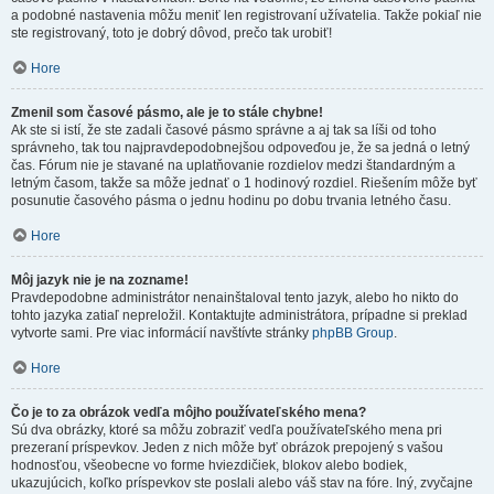
a podobné nastavenia môžu meniť len registrovaní užívatelia. Takže pokiaľ nie
ste registrovaný, toto je dobrý dôvod, prečo tak urobiť!
Hore
Zmenil som časové pásmo, ale je to stále chybne!
Ak ste si istí, že ste zadali časové pásmo správne a aj tak sa líši od toho
správneho, tak tou najpravdepodobnejšou odpoveďou je, že sa jedná o letný
čas. Fórum nie je stavané na uplatňovanie rozdielov medzi štandardným a
letným časom, takže sa môže jednať o 1 hodinový rozdiel. Riešením môže byť
posunutie časového pásma o jednu hodinu po dobu trvania letného času.
Hore
Môj jazyk nie je na zozname!
Pravdepodobne administrátor nenainštaloval tento jazyk, alebo ho nikto do
tohto jazyka zatiaľ nepreložil. Kontaktujte administrátora, prípadne si preklad
vytvorte sami. Pre viac informácií navštívte stránky
phpBB Group
.
Hore
Čo je to za obrázok vedľa môjho používateľského mena?
Sú dva obrázky, ktoré sa môžu zobraziť vedľa používateľského mena pri
prezeraní príspevkov. Jeden z nich môže byť obrázok prepojený s vašou
hodnosťou, všeobecne vo forme hviezdičiek, blokov alebo bodiek,
ukazujúcich, koľko príspevkov ste poslali alebo váš stav na fóre. Iný, zvyčajne