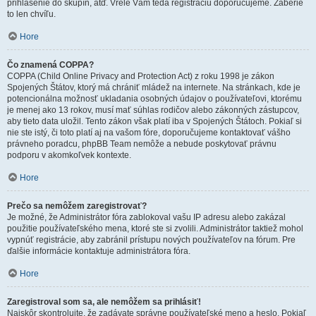
prihlásenie do skupín, atď. Vrele Vám teda registráciu doporučujeme. Zaberie
to len chvíľu.
Hore
Čo znamená COPPA?
COPPA (Child Online Privacy and Protection Act) z roku 1998 je zákon
Spojených Štátov, ktorý má chrániť mládež na internete. Na stránkach, kde je
potencionálna možnosť ukladania osobných údajov o používateľovi, ktorému
je menej ako 13 rokov, musí mať súhlas rodičov alebo zákonných zástupcov,
aby tieto data uložil. Tento zákon však platí iba v Spojených Štátoch. Pokiaľ si
nie ste istý, či toto platí aj na vašom fóre, doporučujeme kontaktovať vášho
právneho poradcu, phpBB Team nemôže a nebude poskytovať právnu
podporu v akomkoľvek kontexte.
Hore
Prečo sa nemôžem zaregistrovať?
Je možné, že Administrátor fóra zablokoval vašu IP adresu alebo zakázal
použitie používateľského mena, ktoré ste si zvolili. Administrátor taktiež mohol
vypnúť registrácie, aby zabránil prístupu nových používateľov na fórum. Pre
ďalšie informácie kontaktuje administrátora fóra.
Hore
Zaregistroval som sa, ale nemôžem sa prihlásiť!
Najskôr skontrolujte, že zadávate správne používateľské meno a heslo. Pokiaľ