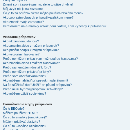
Časy sú chybné!
Zmenil som časové pásmo, ale je to stále chybne!
Môj jazyk nie je na zozname!
Čo je to za obrázok vedľa môjho používateľského mena?
Ako zobrazím obrázok pri používateľskom mene?
Ako zmeniť svoje zaradenie?
Keď kliknem na e-mailový odkaz používateľa, som vyzvaný k prihláseniu!
Vkladanie príspevkov
Ako vložím tému do fóra?
Ako zmením alebo zmažem príspevok?
Ako pridám podpis k môjmu príspevku?
Ako vytvorím hlasovanie?
Prečo nemôžem pridať viac možností do hlasovania?
Ako zmením alebo zmažem hlasovanie?
Prečo sa nemôžem dostať k fóru?
Prečo nemôžem pridávať prílohy?
Prečo som obdržal varovanie?
Ako môžem nahlásiť príspevok moderátorom?
Na čo slúži tlačítko "Uložiť" pri písaní príspevku?
Prečo musí byť môj príspevok schválený?
Ako môžem oživiť svoje témy?
Formátovanie a typy príspevkov
Čo je BBCode?
Môžem používať HTML?
Čo sú to smajlíky (emotikony)?
Môžem pridávať obrázky?
Čo sú to Globálne oznámenia?