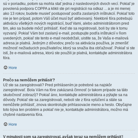
sú v poriadku, potom sa mohla stať jedna z nasledovných dvoch vecí. Pokiaľ je
povolená podpora COPPA a klikli ste pri registrácii na odkaz ... a je mi menej
ako 13 rokov, budete musieť postupovať podľa zaslaných inštrukcií. Pokiaľ toto
nie je ten prípad, potom Váš účet musí byť aktivovaný. Niektoré fóra potrebujú
aktiváciu všetkých nových registrácií, buď Vami, alebo administrátorom pred
tim, ako sa budete môcť prihlásiť. Keď ste sa registrovali, boli by ste k tomu
vyzvaný. Pokiaľ Vám bol zaslaný e-mail, postupujte podľa inštrukcií v ňom
uvedených, pokiaľ ste tento e-mail neobdržali, uistite sa, že Vaša e-mailová
adresa je platná. Jedným z dôvodov, prečo sa aktivácia používa, je zmenšiť
možnosť nežiaducich používateľov, ktorý sa snažia iba obťažovať. Pokiaľ si ste
istí, že e-mailová adresa, ktorú ste použili je platná, kontaktujte administrátora
fóra.
Hore
Prečo sa nemôžem prihlásiť?
Už ste sa zaregistrovali? Pred prihlásením je potrebné sa najskôr
zaregistrovať. Bola Vám na fóre zakázaná činnosť (v takom prípade sa táto
skutočnosť zobrazí)? Pokiaľ áno, kontaktujte administrátora a pýtajte sa na
dôvody. Pokiaľ ste sa zaregistrovali, neboli ste z fóra vylúčení a stále sa
nemôžete prihlásiť, znova skontrolujte prihlasovacie meno a heslo. Obyčajne
toto býva ten problém a pokiaľ nie je, kontaktujte administrátora, možno má
chybné nastavenia fóra.
Hore
V minulosti som sa zaregistroval, avšak teraz sa nemôžem prihlásiť!