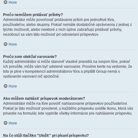
Hore
Prečo nemôžem pridávať prílohy?
Administrátor môže povoľovať pridávanie príloh pre jednotlivé fóra,
používateľov, alebo skupiny. Pokiaľ nemáte dostatočné oprávnenia z jednej z
týchto možností, alebo niektoré z nich úplne zabraňujú pridávať prílohy,
nezobrazí sa vám táto možnosť pri odosielaní príspevkov.
Hore
Prečo som obdržal varovanie?
Každý administrátor si môže stanoviť vlastné pravidlá na svojom fóre, pokiaľ
ich porušíte, môže vám byť udelené varovanie. Prosíme berte na vedomie, že
toto je plne v kompetencií administrátorov fóra a phpBB Group nemá s
vydávaním varovaní nič spoločné.
Hore
Ako môžem nahlásiť príspevok moderátorom?
Administrátor môže na fóre povoliť nahlasovanie príspevkov používateľovi.
Pokiaľ je táto možnosť povolené, u každého príspevku uvidíte ikonu, ktorá vás
privedie na formulár, kde vyplníte všetky informácie pre nahlásenie príspevku.
Hore
Na čo slúži tlačítko "Uložiť" pri písaní príspevku?