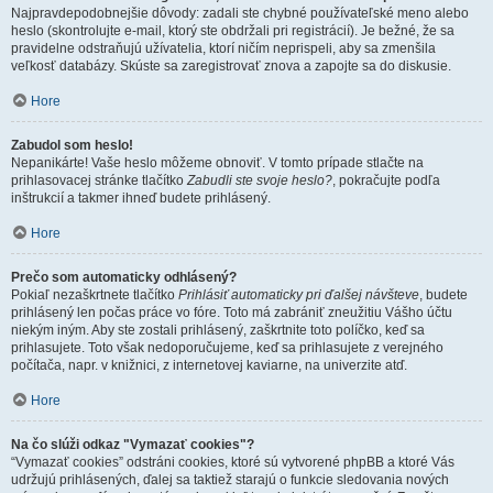
Najpravdepodobnejšie dôvody: zadali ste chybné používateľské meno alebo
heslo (skontrolujte e-mail, ktorý ste obdržali pri registrácií). Je bežné, že sa
pravidelne odstraňujú užívatelia, ktorí ničím neprispeli, aby sa zmenšila
veľkosť databázy. Skúste sa zaregistrovať znova a zapojte sa do diskusie.
Hore
Zabudol som heslo!
Nepanikárte! Vaše heslo môžeme obnoviť. V tomto prípade stlačte na
prihlasovacej stránke tlačítko
Zabudli ste svoje heslo?
, pokračujte podľa
inštrukcií a takmer ihneď budete prihlásený.
Hore
Prečo som automaticky odhlásený?
Pokiaľ nezaškrtnete tlačítko
Prihlásiť automaticky pri ďalšej návšteve
, budete
prihlásený len počas práce vo fóre. Toto má zabrániť zneužitiu Vášho účtu
niekým iným. Aby ste zostali prihlásený, zaškrtnite toto políčko, keď sa
prihlasujete. Toto však nedoporučujeme, keď sa prihlasujete z verejného
počítača, napr. v knižnici, z internetovej kaviarne, na univerzite atď.
Hore
Na čo slúži odkaz "Vymazať cookies"?
“Vymazať cookies” odstráni cookies, ktoré sú vytvorené phpBB a ktoré Vás
udržujú prihlásených, ďalej sa taktiež starajú o funkcie sledovania nových