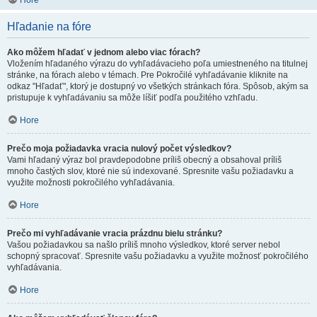
Hore
Hľadanie na fóre
Ako môžem hľadať v jednom alebo viac fórach?
Vložením hľadaného výrazu do vyhľadávacieho poľa umiestneného na titulnej
stránke, na fórach alebo v témach. Pre Pokročilé vyhľadávanie kliknite na
odkaz "Hľadať", ktorý je dostupný vo všetkých stránkach fóra. Spôsob, akým sa
pristupuje k vyhľadávaniu sa môže líšiť podľa použitého vzhľadu.
Hore
Prečo moja požiadavka vracia nulový počet výsledkov?
Vami hľadaný výraz bol pravdepodobne príliš obecný a obsahoval príliš
mnoho častých slov, ktoré nie sú indexované. Spresnite vašu požiadavku a
využite možnosti pokročilého vyhľadávania.
Hore
Prečo mi vyhľadávanie vracia prázdnu bielu stránku?
Vašou požiadavkou sa našlo príliš mnoho výsledkov, ktoré server nebol
schopný spracovať. Spresnite vašu požiadavku a využite možnosť pokročilého
vyhľadávania.
Hore