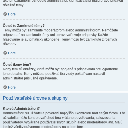
ako pri oznámení rozhoduje administrátor, ktorí užívatelia majú právo pridávať
dôležité témy.
Hore
Čo sú to Zamknuté témy?
Témy môžu byť zamknuté moderátorom alebo administrátorom. Nemôžete
odpovedať na zamknuté témy ani upravovať svoje príspevky. Každé
hlasovanie je automaticky ukončené. Témy môžu byť zamknuté z rôznych
dôvodov.
Hore
Čo sú ikony tém?
Ikony tém sú obrázky, ktoré môžu byť spojené s príspevkom pre vyjadrenie
jeho obsahu. Ikony môžete používať iba vtedy pokiaľ vám nastavil
administrátor príslušné oprávnenie.
Hore
Používateľské úrovne a skupiny
Kto sú Administrátori?
Administrátori sú užívatelia poverení najvyššou kontrolou nad celým fórom. Títo
užívatelia môžu kontrolovať chod fóra vrátane povoľovania, zakazovania
používateľov, vytvárane používateľských skupín alebo moderátorov, atď. Majú
taktiež všetky právomoci moderátorov na celom fóre.