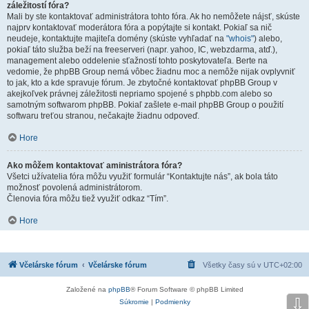
záležitostí fóra?
Mali by ste kontaktovať administrátora tohto fóra. Ak ho nemôžete nájsť, skúste
najprv kontaktovať moderátora fóra a popýtajte si kontakt. Pokiaľ sa nič
neudeje, kontaktujte majiteľa domény (skúste vyhľadať na
"whois"
) alebo,
pokiaľ táto služba beží na freeserveri (napr. yahoo, IC, webzdarma, atď.),
management alebo oddelenie sťažností tohto poskytovateľa. Berte na
vedomie, že phpBB Group nemá vôbec žiadnu moc a nemôže nijak ovplyvniť
to jak, kto a kde spravuje fórum. Je zbytočné kontaktovať phpBB Group v
akejkoľvek právnej záležitosti nepriamo spojené s phpbb.com alebo so
samotným softwarom phpBB. Pokiaľ zašlete e-mail phpBB Group o použití
softwaru treťou stranou, nečakajte žiadnu odpoveď.
Hore
Ako môžem kontaktovať aministrátora fóra?
Všetci užívatelia fóra môžu využiť formulár “Kontaktujte nás”, ak bola táto
možnosť povolená administrátorom.
Členovia fóra môžu tiež využiť odkaz “Tím”.
Hore
Včelárske fórum
Včelárske fórum
Všetky časy sú v
UTC+02:00
Založené na
phpBB
® Forum Software © phpBB Limited
⇩
Súkromie
|
Podmienky