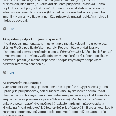
na váš príspevok a vy ho upravíte, objaví sa vám malý doplnok pod
príspevkom, ktorí ukazuje, koľkokrát ste tento príspevok upravovali. Tento
doplnok sa neobjaví, pokiaľ zatiaľ nikto neodpovedal alebo moderátor či
administrátor zmenili príspevok (tí by mali sami zanechať odkaz prečo ho
zmenili). Normálny užívatelia nemôžu príspevok zmazať, pokiaľ na neho už
niekto odpovedal.
Hore
Ako pridám podpis k môjmu príspevku?
Pridať podpis znamená, že si musíte najprv nie aký vytvoriť. To urobíte cez
stránku
Profil
v používateľskom panely. Podpis môžete pridať k práve
písanému príspevku označením okienka
Pripojiť podpis
. Môžete taktiež pridať
rovnaký podpis pre všetky vaše príspevky označením príslušného políčka v
nastavení profilu (je možné nepridávať podpis k vybraným príspevkom
odstránením tohto označenia).
Hore
Ako vytvorím hlasovanie?
Vytvorenie hlasovania je jednoduché. Pokiaľ pridáte nový príspevok (alebo
upravujete prví príspevok, pokiaľ môžete) mali by ste vidieť tlačítko Pridať
hlasovanie pod hlavným oknom na pridávanie príspevkov (pokiaľ to nevidíte,
zrejme nemáte oprávnenie vytvárať hlasovania). Mali by ste zadať názov
ankety a potom aspoň dve možnosti (nastavte napísaním názov otázky a
kliknite na Pridať odpoveď. Môžete taktiež pridať časový limit pre anketu, kde 0
znamená neobmedzenú voľbu. Počet odpovedí, ktoré môžete zadať, určuje