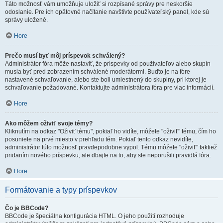
Táto možnosť vám umožňuje uložiť si rozpísané správy pre neskoršie
odoslanie. Pre ich opätovné načítanie navštívte používateľský panel, kde sú
správy uložené.
Hore
Prečo musí byť môj príspevok schválený?
Administrátor fóra môže nastaviť, že príspevky od používateľov alebo skupín
musia byť pred zobrazením schválené moderátormi. Buďto je na fóre
nastavené schvaľovanie, alebo ste boli umiestnený do skupiny, pri ktorej je
schvaľovanie požadované. Kontaktujte administrátora fóra pre viac informácií.
Hore
Ako môžem oživiť svoje témy?
Kliknutím na odkaz "Oživiť tému", pokiaľ ho vidíte, môžete "oživiť" tému, čím ho
posuniete na prvé miesto v prehľadu tém. Pokiaľ tento odkaz nevidíte,
administrátor túto možnosť pravdepodobne vypol. Tému môžete "oživiť" taktiež
pridaním nového príspevku, ale dbajte na to, aby ste neporušili pravidlá fóra.
Hore
Formátovanie a typy príspevkov
Čo je BBCode?
BBCode je špeciálna konfigurácia HTML. O jeho použití rozhoduje