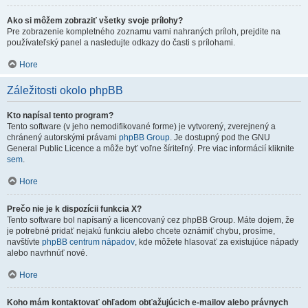
Ako si môžem zobraziť všetky svoje prílohy?
Pre zobrazenie kompletného zoznamu vami nahraných príloh, prejdite na
používateľský panel a nasledujte odkazy do časti s prílohami.
Hore
Záležitosti okolo phpBB
Kto napísal tento program?
Tento software (v jeho nemodifikované forme) je vytvorený, zverejnený a
chránený autorskými právami
phpBB Group
. Je dostupný pod the GNU
General Public Licence a môže byť voľne šíriteľný. Pre viac informácií kliknite
sem
.
Hore
Prečo nie je k dispozícii funkcia X?
Tento software bol napísaný a licencovaný cez phpBB Group. Máte dojem, že
je potrebné pridať nejakú funkciu alebo chcete oznámiť chybu, prosíme,
navštívte
phpBB centrum nápadov
, kde môžete hlasovať za existujúce nápady
alebo navrhnúť nové.
Hore
Koho mám kontaktovať ohľadom obťažujúcich e-mailov alebo právnych