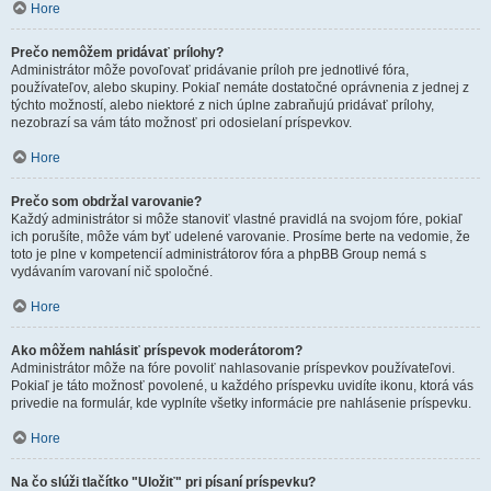
Hore
Prečo nemôžem pridávať prílohy?
Administrátor môže povoľovať pridávanie príloh pre jednotlivé fóra,
používateľov, alebo skupiny. Pokiaľ nemáte dostatočné oprávnenia z jednej z
týchto možností, alebo niektoré z nich úplne zabraňujú pridávať prílohy,
nezobrazí sa vám táto možnosť pri odosielaní príspevkov.
Hore
Prečo som obdržal varovanie?
Každý administrátor si môže stanoviť vlastné pravidlá na svojom fóre, pokiaľ
ich porušíte, môže vám byť udelené varovanie. Prosíme berte na vedomie, že
toto je plne v kompetencií administrátorov fóra a phpBB Group nemá s
vydávaním varovaní nič spoločné.
Hore
Ako môžem nahlásiť príspevok moderátorom?
Administrátor môže na fóre povoliť nahlasovanie príspevkov používateľovi.
Pokiaľ je táto možnosť povolené, u každého príspevku uvidíte ikonu, ktorá vás
privedie na formulár, kde vyplníte všetky informácie pre nahlásenie príspevku.
Hore
Na čo slúži tlačítko "Uložiť" pri písaní príspevku?