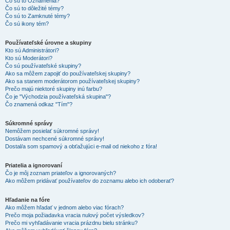
Čo sú to Oznámenia?
Čo sú to dôležité témy?
Čo sú to Zamknuté témy?
Čo sú ikony tém?
Používateľské úrovne a skupiny
Kto sú Administrátori?
Kto sú Moderátori?
Čo sú používateľské skupiny?
Ako sa môžem zapojiť do používateľskej skupiny?
Ako sa stanem moderátorom používateľskej skupiny?
Prečo majú niektoré skupiny inú farbu?
Čo je "Východzia používateľská skupina"?
Čo znamená odkaz "Tím"?
Súkromné správy
Nemôžem posielať súkromné správy!
Dostávam nechcené súkromné správy!
Dostal/a som spamový a obťažujúci e-mail od niekoho z fóra!
Priatelia a ignorovaní
Čo je môj zoznam priateľov a ignorovaných?
Ako môžem pridávať používateľov do zoznamu alebo ich odoberať?
Hľadanie na fóre
Ako môžem hľadať v jednom alebo viac fórach?
Prečo moja požiadavka vracia nulový počet výsledkov?
Prečo mi vyhľadávanie vracia prázdnu bielu stránku?