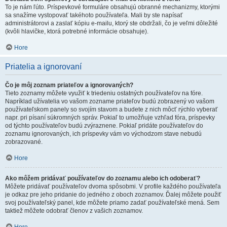
To je nám ľúto. Príspevkové formuláre obsahujú obranné mechanizmy, ktorými
sa snažíme vystopovať takéhoto používateľa. Mali by ste napísať
administrátorovi a zaslať kópiu e-mailu, ktorý ste obdržali, čo je veľmi dôležité
(kvôli hlavičke, ktorá potrebné informácie obsahuje).
Hore
Priatelia a ignorovaní
Čo je môj zoznam priateľov a ignorovaných?
Tieto zoznamy môžete využiť k triedeniu ostatných používateľov na fóre.
Napríklad užívatelia vo vašom zozname priateľov budú zobrazený vo vašom
používateľskom panely so svojím stavom a budete z nich môcť rýchlo vyberať
napr. pri písaní súkromných správ. Pokiaľ to umožňuje vzhľad fóra, príspevky
od týchto používateľov budú zvýraznene. Pokiaľ pridáte používateľov do
zoznamu ignorovaných, ich príspevky vám vo východzom stave nebudú
zobrazované.
Hore
Ako môžem pridávať používateľov do zoznamu alebo ich odoberať?
Môžete pridávať používateľov dvoma spôsobmi. V profile každého používateľa
je odkaz pre jeho pridanie do jedného z oboch zoznamov. Ďalej môžete použiť
svoj používateľský panel, kde môžete priamo zadať používateľské mená. Sem
taktiež môžete odobrať členov z vašich zoznamov.