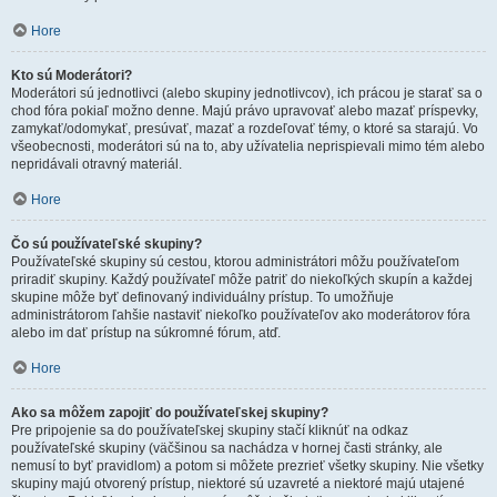
Hore
Kto sú Moderátori?
Moderátori sú jednotlivci (alebo skupiny jednotlivcov), ich prácou je starať sa o
chod fóra pokiaľ možno denne. Majú právo upravovať alebo mazať príspevky,
zamykať/odomykať, presúvať, mazať a rozdeľovať témy, o ktoré sa starajú. Vo
všeobecnosti, moderátori sú na to, aby užívatelia neprispievali mimo tém alebo
nepridávali otravný materiál.
Hore
Čo sú používateľské skupiny?
Používateľské skupiny sú cestou, ktorou administrátori môžu používateľom
priradiť skupiny. Každý používateľ môže patriť do niekoľkých skupín a každej
skupine môže byť definovaný individuálny prístup. To umožňuje
administrátorom ľahšie nastaviť niekoľko používateľov ako moderátorov fóra
alebo im dať prístup na súkromné fórum, atď.
Hore
Ako sa môžem zapojiť do používateľskej skupiny?
Pre pripojenie sa do používateľskej skupiny stačí kliknúť na odkaz
používateľské skupiny (väčšinou sa nachádza v hornej časti stránky, ale
nemusí to byť pravidlom) a potom si môžete prezrieť všetky skupiny. Nie všetky
skupiny majú otvorený prístup, niektoré sú uzavreté a niektoré majú utajené