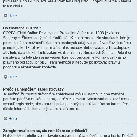
prihlásenie do skupín, atď. Vrele Vám teda registráciu doporučujeme. Zaberie
to len chvíľu.
Hore
Čo znamená COPPA?
COPPA (Child Online Privacy and Protection Act) z roku 1998 je zákon
Spojených Štátov, ktorý má chrániť mládež na internete. Na stránkach, kde je
potencionálna možnosť ukladania osobných údajov o používateľovi, ktorému
je menej ako 13 rokov, musí mať súhlas rodičov alebo zákonných zástupcov,
aby tieto data uložil. Tento zákon však platí iba v Spojených Štátoch. Pokiaľ si
nie ste istý, či toto platí aj na vašom fóre, doporučujeme kontaktovať vášho
právneho poradcu, phpBB Team nemôže a nebude poskytovať právnu
podporu v akomkoľvek kontexte.
Hore
Prečo sa nemôžem zaregistrovať?
Je možné, že Administrátor fóra zablokoval vašu IP adresu alebo zakázal
použitie používateľského mena, ktoré ste si zvolili. Administrátor taktiež mohol
vypnúť registrácie, aby zabránil prístupu nových používateľov na fórum. Pre
ďalšie informácie kontaktuje administrátora fóra.
Hore
Zaregistroval som sa, ale nemôžem sa prihlásiť!
Najskôr skontrolujte, že zadávate správne používateľské meno a heslo. Pokiaľ