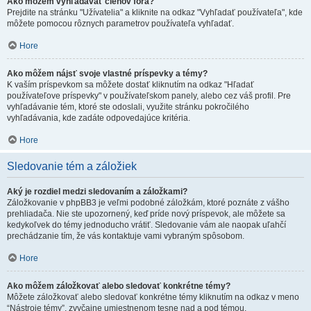
Ako môžem vyhľadávať členov fóra?
Prejdite na stránku "Užívatelia" a kliknite na odkaz "Vyhľadať používateľa", kde
môžete pomocou rôznych parametrov používateľa vyhľadať.
Hore
Ako môžem nájsť svoje vlastné príspevky a témy?
K vaším príspevkom sa môžete dostať kliknutím na odkaz "Hľadať
používateľove príspevky" v používateľskom panely, alebo cez váš profil. Pre
vyhľadávanie tém, ktoré ste odoslali, využite stránku pokročilého
vyhľadávania, kde zadáte odpovedajúce kritéria.
Hore
Sledovanie tém a záložiek
Aký je rozdiel medzi sledovaním a záložkami?
Záložkovanie v phpBB3 je veľmi podobné záložkám, ktoré poznáte z vášho
prehliadača. Nie ste upozornený, keď príde nový príspevok, ale môžete sa
kedykoľvek do témy jednoducho vrátiť. Sledovanie vám ale naopak uľahčí
prechádzanie tím, že vás kontaktuje vami vybraným spôsobom.
Hore
Ako môžem záložkovať alebo sledovať konkrétne témy?
Môžete záložkovať alebo sledovať konkrétne témy kliknutím na odkaz v meno
“Nástroje témy”, zvyčajne umiestnenom tesne nad a pod témou.