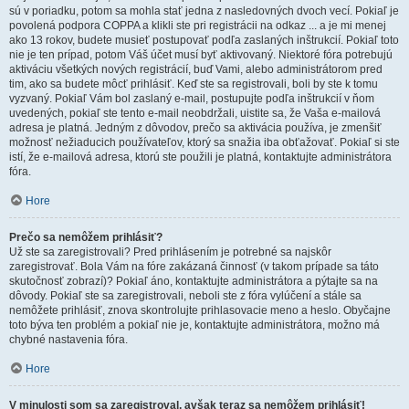
sú v poriadku, potom sa mohla stať jedna z nasledovných dvoch vecí. Pokiaľ je
povolená podpora COPPA a klikli ste pri registrácii na odkaz ... a je mi menej
ako 13 rokov, budete musieť postupovať podľa zaslaných inštrukcií. Pokiaľ toto
nie je ten prípad, potom Váš účet musí byť aktivovaný. Niektoré fóra potrebujú
aktiváciu všetkých nových registrácií, buď Vami, alebo administrátorom pred
tim, ako sa budete môcť prihlásiť. Keď ste sa registrovali, boli by ste k tomu
vyzvaný. Pokiaľ Vám bol zaslaný e-mail, postupujte podľa inštrukcií v ňom
uvedených, pokiaľ ste tento e-mail neobdržali, uistite sa, že Vaša e-mailová
adresa je platná. Jedným z dôvodov, prečo sa aktivácia používa, je zmenšiť
možnosť nežiaducich používateľov, ktorý sa snažia iba obťažovať. Pokiaľ si ste
istí, že e-mailová adresa, ktorú ste použili je platná, kontaktujte administrátora
fóra.
Hore
Prečo sa nemôžem prihlásiť?
Už ste sa zaregistrovali? Pred prihlásením je potrebné sa najskôr
zaregistrovať. Bola Vám na fóre zakázaná činnosť (v takom prípade sa táto
skutočnosť zobrazí)? Pokiaľ áno, kontaktujte administrátora a pýtajte sa na
dôvody. Pokiaľ ste sa zaregistrovali, neboli ste z fóra vylúčení a stále sa
nemôžete prihlásiť, znova skontrolujte prihlasovacie meno a heslo. Obyčajne
toto býva ten problém a pokiaľ nie je, kontaktujte administrátora, možno má
chybné nastavenia fóra.
Hore
V minulosti som sa zaregistroval, avšak teraz sa nemôžem prihlásiť!