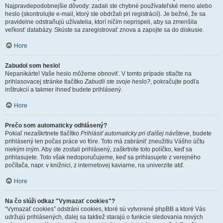
Najpravdepodobnejšie dôvody: zadali ste chybné používateľské meno alebo
heslo (skontrolujte e-mail, ktorý ste obdržali pri registrácií). Je bežné, že sa
pravidelne odstraňujú užívatelia, ktorí ničím neprispeli, aby sa zmenšila
veľkosť databázy. Skúste sa zaregistrovať znova a zapojte sa do diskusie.
Hore
Zabudol som heslo!
Nepanikárte! Vaše heslo môžeme obnoviť. V tomto prípade stlačte na
prihlasovacej stránke tlačítko
Zabudli ste svoje heslo?
, pokračujte podľa
inštrukcií a takmer ihneď budete prihlásený.
Hore
Prečo som automaticky odhlásený?
Pokiaľ nezaškrtnete tlačítko
Prihlásiť automaticky pri ďalšej návšteve
, budete
prihlásený len počas práce vo fóre. Toto má zabrániť zneužitiu Vášho účtu
niekým iným. Aby ste zostali prihlásený, zaškrtnite toto políčko, keď sa
prihlasujete. Toto však nedoporučujeme, keď sa prihlasujete z verejného
počítača, napr. v knižnici, z internetovej kaviarne, na univerzite atď.
Hore
Na čo slúži odkaz "Vymazať cookies"?
“Vymazať cookies” odstráni cookies, ktoré sú vytvorené phpBB a ktoré Vás
udržujú prihlásených, ďalej sa taktiež starajú o funkcie sledovania nových