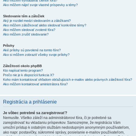
Ako môžem vyhľadávať členov fóra?
Ako môžem nájsť svoje vlastné príspevky a témy?
Sledovanie tém a záložiek
Aký je rozdiel medzi sledovaním a záložkami?
Ako môžem záložkovať alebo sledovať konkrétne témy?
Ako môžem sledovať zvolené fóra?
Ako môžem zrušiť sledovanie?
Prílohy
Aké prílohy sú povolené na tomto fóre?
Ako si môžem zobraziť všetky svoje prílohy?
Záležitosti okolo phpBB
Kto napísal tento program?
Prečo nie je k dispozícii funkcia X?
Koho mám kontaktovať ohľadom obťažujúcich e-mailov alebo právnych záležitostí fóra?
Ako môžem kontaktovať aministrátora fóra?
Registrácia a prihlásenie
Je vôbec potrebné sa zaregistrovať?
Nemusíte. Všetko záleží na administrátorovi fóra, či je potrebné sa
zaregistrovať ku vkladaniu príspevkov. Samozrejme, že registrácia Vám
umožní prístup k ostatným službám nedostupným anonymným používateľom,
ako napr. postavičky, súkromné správy, posielanie e-mailov používateľom,