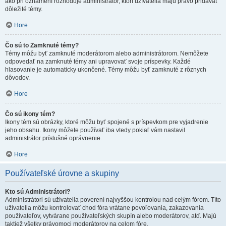
ako pri oznámení rozhoduje administrátor, ktorí užívatelia majú právo pridávať
dôležité témy.
Hore
Čo sú to Zamknuté témy?
Témy môžu byť zamknuté moderátorom alebo administrátorom. Nemôžete
odpovedať na zamknuté témy ani upravovať svoje príspevky. Každé
hlasovanie je automaticky ukončené. Témy môžu byť zamknuté z rôznych
dôvodov.
Hore
Čo sú ikony tém?
Ikony tém sú obrázky, ktoré môžu byť spojené s príspevkom pre vyjadrenie
jeho obsahu. Ikony môžete používať iba vtedy pokiaľ vám nastavil
administrátor príslušné oprávnenie.
Hore
Používateľské úrovne a skupiny
Kto sú Administrátori?
Administrátori sú užívatelia poverení najvyššou kontrolou nad celým fórom. Títo
užívatelia môžu kontrolovať chod fóra vrátane povoľovania, zakazovania
používateľov, vytvárane používateľských skupín alebo moderátorov, atď. Majú
taktiež všetky právomoci moderátorov na celom fóre.