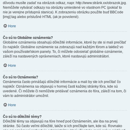
dôvodu musíte zadať na obrázok odkaz, napr. http://www.stránk.xx/obrazok.jpg.
Nemôžete vytvárať odkazy na obrázky umiestené vo vlastnom PC (pokiaľ to
nie je verejne prístupná stanica). K zobrazeniu obrázku použite buď BBCode
[img] tag alebo príslušné HTML (ak je povolené).
Hore
Čo sú to Globálne oznámenia?
Globálne oznámenia obsahujú dôležité informácie, ktoré by ste si mali prečítať
čo najskôr. Globálne oznámenie sa zobrazujú nad každým fórom a taktiež vo
vašom používateľskom panely. To, či môžete odosielať globálne oznámenie,
záleží na nastavených oprávneniach, ktoré nastavujú administrátori.
Hore
Čo sú to Oznámenia?
Oznámenia často prinášajú dôležité informácie a mali by ste ich prečítať čo
najskôr. Oznámenia sa objavujú v hornej časti každej stránky fóra, kde sú
uvedené. Či môžete či nemôžete pridávať oznámenia do fóra, záleží na tom, či
vám to administrátor umožnil.
Hore
Čo sú to dôležité témy?
Dôležité témy sa objavujú na fóre hneď pod Oznámením, ale iba na prvej
stránke. Sú často veľmi dôležité, takže si ich prečítajte tam, kde sú. Rovnako