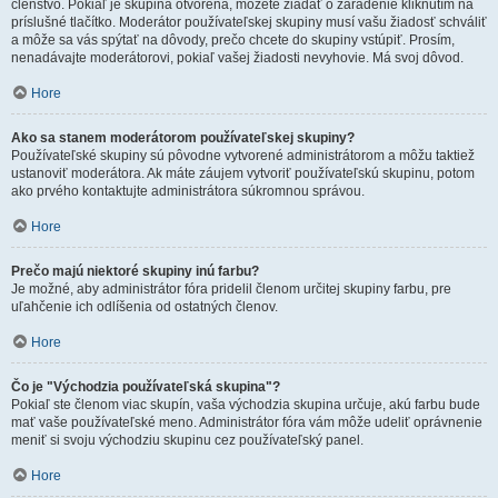
členstvo. Pokiaľ je skupina otvorená, môžete žiadať o zaradenie kliknutím na
príslušné tlačítko. Moderátor používateľskej skupiny musí vašu žiadosť schváliť
a môže sa vás spýtať na dôvody, prečo chcete do skupiny vstúpiť. Prosím,
nenadávajte moderátorovi, pokiaľ vašej žiadosti nevyhovie. Má svoj dôvod.
Hore
Ako sa stanem moderátorom používateľskej skupiny?
Používateľské skupiny sú pôvodne vytvorené administrátorom a môžu taktiež
ustanoviť moderátora. Ak máte záujem vytvoriť používateľskú skupinu, potom
ako prvého kontaktujte administrátora súkromnou správou.
Hore
Prečo majú niektoré skupiny inú farbu?
Je možné, aby administrátor fóra pridelil členom určitej skupiny farbu, pre
uľahčenie ich odlíšenia od ostatných členov.
Hore
Čo je "Východzia používateľská skupina"?
Pokiaľ ste členom viac skupín, vaša východzia skupina určuje, akú farbu bude
mať vaše používateľské meno. Administrátor fóra vám môže udeliť oprávnenie
meniť si svoju východziu skupinu cez používateľský panel.
Hore