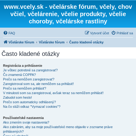
www.vcely.sk - včelárske fórum, včely, chov
včiel, včelárenie, včelie produkty, včelie
choroby, včelárske rastliny
FAQ
Vytvoriť účet
Prihlásiť sa
Včelárske fórum
Včelárske fórum
Často kladené otázky
Často kladené otázky
Registrácia a prihlásenie
Je vôbec potrebné sa zaregistrovať?
Čo znamená COPPA?
Prečo sa nemôžem zaregistrovať?
Zaregistroval som sa, ale nemôžem sa prihlásiť!
Prečo sa nemôžem prihlásiť?
V minulosti som sa zaregistroval, avšak teraz sa nemôžem prihlásiť!
Zabudol som heslo!
Prečo som automaticky odhlásený?
Na čo slúži odkaz "Vymazať cookies"?
Používateľské nastavenia
Ako zmením svoje nastavenia?
Ako zabránim, aby sa moje používateľské meno objavilo v zozname práve
prihlásených?