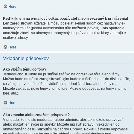
Hore
Keď kliknem na e-mailový odkaz používateľa, som vyzvaný k prihláseniu!
Len zaregistrovaní užívatelia môžu posielať e-mail ľuďom cez nastavený e-
mailový formulár (pokiaľ administrátor túto možnosť povolil). Toto opatrenie
umožňuje zbaviť sa otravných anonymných správ a robotov, ktorý zbierajú e-
mailové adresy.
Hore
Vkladanie príspevkov
Ako vložím tému do fóra?
Jednoducho. Kliknite na príslušné tlačítko na obrazovke fóra alebo témy.
Možno bude nutné sa zaregistrovať, kým budete môcť prispieť do diskusie. To,
čo vám je povolené môžete vidieť na spodnej časti fóra alebo témy (napr.
Môžete zakladať nové témy v tomto fóre, Môžete odpovedať na témy v tomto
fóre, atď.).
Hore
Ako zmením alebo zmažem príspevok?
V prípade, že nie ste moderátor alebo administrátor, tak môžete upravovať
alebo mazať len svoje príspevky. Môžete upraviť správu (niekedy len do
obmedzeného času) kliknutím na tlačítko Upraviť. Pokiaľ už niekto odpovedal