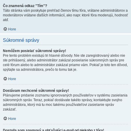
Čo znamená odkaz "Tím"?
Táto stránka vám poskytuje prehľad členov tímu fóra, vrátane administrátorov a
moderátorov vrátane ďalších informácií, ako napr. ktoré fóra moderujú, hodnosť
atď.
Hore
Súkromné správy
Nemôžem posielať súkromné správy!
Pre tento problém existujú tri hlavné dôvody. Nie ste zaregistrovaný alebo nie
ste prihlásený, alebo administrátor zakázal posielanie súkromných správ pre
celé fórum alebo to administrátor zakázal priamo vám. Pokiaľ je toto ten dôvod,
spýtajte sa administrátora, prečo to tomu tak je.
Hore
Dostávam nechcené súkromné správy!
Plánujeme pridanie zoznamu ignorovaných používateľov v systému zasielania
súkromných správ. Teraz, pokiaľ dostávate takéto správy, kontaktujte svojho
administrátora, ktorý má tu moc takému používateľovi zasielanie správ
zakázať.
Hore
Dostal/a som spamový a obťažujúci e-mail od niekoho z fóra!