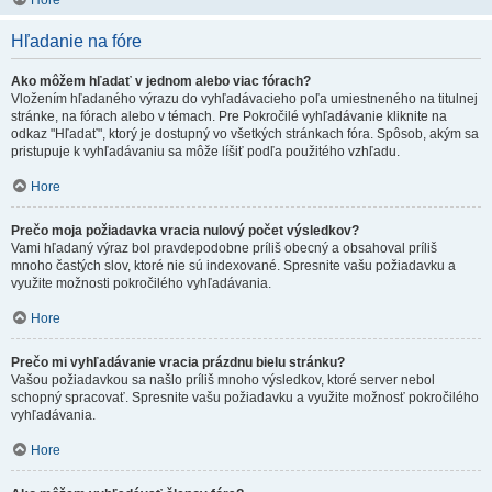
Hore
Hľadanie na fóre
Ako môžem hľadať v jednom alebo viac fórach?
Vložením hľadaného výrazu do vyhľadávacieho poľa umiestneného na titulnej
stránke, na fórach alebo v témach. Pre Pokročilé vyhľadávanie kliknite na
odkaz "Hľadať", ktorý je dostupný vo všetkých stránkach fóra. Spôsob, akým sa
pristupuje k vyhľadávaniu sa môže líšiť podľa použitého vzhľadu.
Hore
Prečo moja požiadavka vracia nulový počet výsledkov?
Vami hľadaný výraz bol pravdepodobne príliš obecný a obsahoval príliš
mnoho častých slov, ktoré nie sú indexované. Spresnite vašu požiadavku a
využite možnosti pokročilého vyhľadávania.
Hore
Prečo mi vyhľadávanie vracia prázdnu bielu stránku?
Vašou požiadavkou sa našlo príliš mnoho výsledkov, ktoré server nebol
schopný spracovať. Spresnite vašu požiadavku a využite možnosť pokročilého
vyhľadávania.
Hore