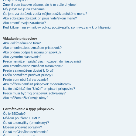
Časy sú chybné!
Zmenil som časové pásmo, ale je to stále chybne!
Môj jazyk nie je na zozname!
Čo je to za obrázok vedľa môjho používateľského mena?
Ako zobrazím obrázok pri používateľskom mene?
Ako zmeniť svoje zaradenie?
Keď kliknem na e-mailový odkaz používateľa, som vyzvaný k prihláseniu!
Vkladanie príspevkov
Ako vložím tému do fóra?
Ako zmením alebo zmažem príspevok?
Ako pridám podpis k môjmu príspevku?
Ako vytvorím hlasovanie?
Prečo nemôžem pridať viac možností do hlasovania?
Ako zmením alebo zmažem hlasovanie?
Prečo sa nemôžem dostať k fóru?
Prečo nemôžem pridávať prílohy?
Prečo som obdržal varovanie?
Ako môžem nahlásiť príspevok moderátorom?
Na čo slúži tlačítko "Uložiť" pri písaní príspevku?
Prečo musí byť môj príspevok schválený?
Ako môžem oživiť svoje témy?
Formátovanie a typy príspevkov
Čo je BBCode?
Môžem používať HTML?
Čo sú to smajlíky (emotikony)?
Môžem pridávať obrázky?
Čo sú to Globálne oznámenia?