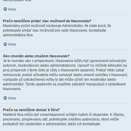
Administrátor fóra.
Hore
Prečo nemôžem pridať viac možností do hlasovania?
Maximálny počet možností nastavuje Administrátor. Ak máte pocit, že
potrebujete pridať viac možností pre vaše hlasovanie, kontaktujte
administrátora fóra.
Hore
Ako zmením alebo zmažem hlasovanie?
Je to rovnako ako s príspevkami, hlasovania môžu byť upravované pôvodným
autorom, moderátorom alebo administrátorom. Upraviť ho môžete kliknutím na
prvý príspevok v téme (toto je vždy s hlasovaním spojené). Pokiaľ nikto zatiaľ
nehlasoval, pokiaľ užívatelia môžu vymazať alebo zmeniť položku v hlasovaní,
v prípade už uskutočnenej voľby to tak môže učiniť len moderátor alebo
administrátor. Týmto opatrením sa snažíme zabrániť manipulácii s výsledkami
hlasovania.
Hore
Prečo sa nemôžem dostať k fóru?
Niektoré fóra môžu byť zneprístupnené určitým ľuďom či skupinám. K čítaniu,
prezeraniu, prispievaniu atď. potrebujete zvláštnu autorizáciu, ktorú môže
poskytnúť len moderátor a administrátor, takže ich kontaktujte.