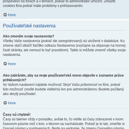
príspevkov na fórach a v témach, pokiaľ to administrátor umožní. Zmažte
cookies fóra pokiaľ máte problémy s prihlasovaním.
Hore
Používateľské nastavenia
Ako zmením svoje nastavenia?
Všetky Vaše nastavenia (pokiaľ ste zaregistrovaný) sú uložené v databáze. Ku
zmene stačí stlačiť tlačítko odkazu Nastavenia (zvyčajne sa objavuje na hornej
časti stránky, ale nemusí to byť pravidlom). Takto si môžete zmeniť všetky svoje
nastavenia.
Hore
Ako zabránim, aby sa moje používateľské meno objavilo v zozname práve
prihlásených?
Vo Vašom nastavení nájdete možnosť
Skryť Vašu prítomnosť vo fóre
, pokiaľ
túto možnosť
zvolíte
budete viditeľný len pre administrátorov. Budete počítaný
ako skrytý používateľ.
Hore
Časy sú chybné!
Časy sú takmer vždy v poriadku, avšak to, čo vidíte sú časy zobrazené v inom
časovom pásme než v tom, v ktorom sa nachádzate. Pokiaľ je to tak, zmeňte si
časové pásmo v nastaveniach. Berte na vedomie, že zmenu časového pásma