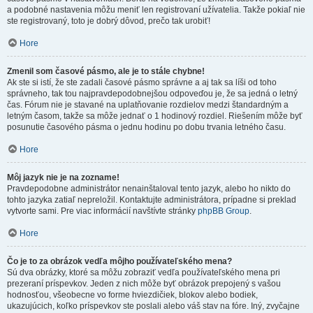
a podobné nastavenia môžu meniť len registrovaní užívatelia. Takže pokiaľ nie
ste registrovaný, toto je dobrý dôvod, prečo tak urobiť!
Hore
Zmenil som časové pásmo, ale je to stále chybne!
Ak ste si istí, že ste zadali časové pásmo správne a aj tak sa líši od toho
správneho, tak tou najpravdepodobnejšou odpoveďou je, že sa jedná o letný
čas. Fórum nie je stavané na uplatňovanie rozdielov medzi štandardným a
letným časom, takže sa môže jednať o 1 hodinový rozdiel. Riešením môže byť
posunutie časového pásma o jednu hodinu po dobu trvania letného času.
Hore
Môj jazyk nie je na zozname!
Pravdepodobne administrátor nenainštaloval tento jazyk, alebo ho nikto do
tohto jazyka zatiaľ nepreložil. Kontaktujte administrátora, prípadne si preklad
vytvorte sami. Pre viac informácií navštívte stránky
phpBB Group
.
Hore
Čo je to za obrázok vedľa môjho používateľského mena?
Sú dva obrázky, ktoré sa môžu zobraziť vedľa používateľského mena pri
prezeraní príspevkov. Jeden z nich môže byť obrázok prepojený s vašou
hodnosťou, všeobecne vo forme hviezdičiek, blokov alebo bodiek,
ukazujúcich, koľko príspevkov ste poslali alebo váš stav na fóre. Iný, zvyčajne