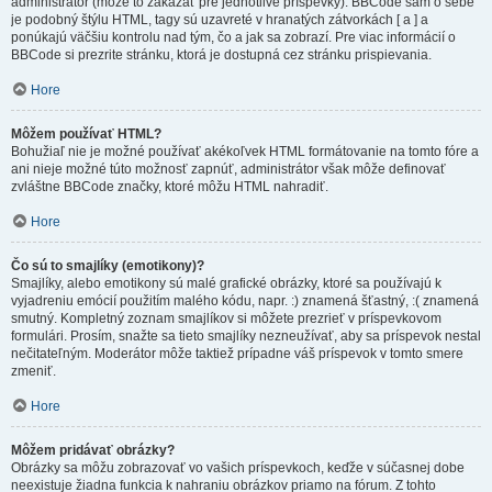
administrátor (môže to zakázať pre jednotlivé príspevky). BBCode sám o sebe
je podobný štýlu HTML, tagy sú uzavreté v hranatých zátvorkách [ a ] a
ponúkajú väčšiu kontrolu nad tým, čo a jak sa zobrazí. Pre viac informácií o
BBCode si prezrite stránku, ktorá je dostupná cez stránku prispievania.
Hore
Môžem používať HTML?
Bohužiaľ nie je možné používať akékoľvek HTML formátovanie na tomto fóre a
ani nieje možné túto možnosť zapnúť, administrátor však môže definovať
zvláštne BBCode značky, ktoré môžu HTML nahradiť.
Hore
Čo sú to smajlíky (emotikony)?
Smajlíky, alebo emotikony sú malé grafické obrázky, ktoré sa používajú k
vyjadreniu emócií použitím malého kódu, napr. :) znamená šťastný, :( znamená
smutný. Kompletný zoznam smajlíkov si môžete prezrieť v príspevkovom
formulári. Prosím, snažte sa tieto smajlíky nezneužívať, aby sa príspevok nestal
nečitateľným. Moderátor môže taktiež prípadne váš príspevok v tomto smere
zmeniť.
Hore
Môžem pridávať obrázky?
Obrázky sa môžu zobrazovať vo vašich príspevkoch, keďže v súčasnej dobe
neexistuje žiadna funkcia k nahraniu obrázkov priamo na fórum. Z tohto