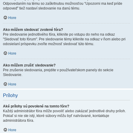
Odpovedaním na tému so zaškrtnutou možnosťou “Upozorni ma keď príde
odpoveď” tiež nastaví sledovanie na danú tému.
Hore
Ako môžem sledovať zvolené fóra?
Pre sledovanie jednotlivého fóra, kliknite po vstupu do neho na odkaz
"Sledovať toto fórum". Pre sledovanie témy kliknite na odkaz v ňom alebo pri
odosielaní príspevku zvoľte možnosť sledovať túto tému.
Hore
Ako môžem zrušiť sledovanie?
Pre zrušenie sledovania, prejdite v používateľskom panely do sekcie
Sledovanie.
Hore
Prílohy
Aké prílohy sú povolené na tomto fóre?
Každý administrátor fóra môže povoliť alebo zakázať jednotlivé druhy príloh.
Pokiaľ si nie ste istý, ktoré súbory môžu byť nahrávané, kontaktuje
administrátora fóra.
Hore