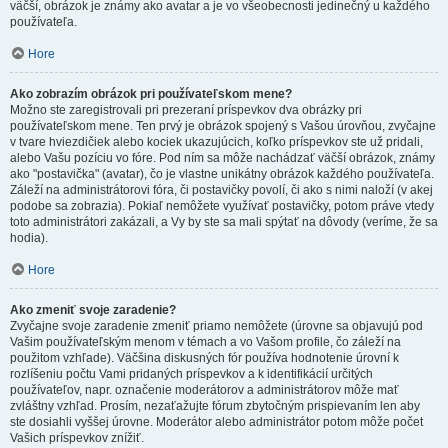
väčší, obrázok je známy ako avatar a je vo všeobecnosti jedinečný u každého
používateľa.
Hore
Ako zobrazím obrázok pri používateľskom mene?
Možno ste zaregistrovali pri prezeraní príspevkov dva obrázky pri
používateľskom mene. Ten prvý je obrázok spojený s Vašou úrovňou, zvyčajne
v tvare hviezdičiek alebo kociek ukazujúcich, koľko príspevkov ste už pridali,
alebo Vašu pozíciu vo fóre. Pod ním sa môže nachádzať väčší obrázok, známy
ako "postavička" (avatar), čo je vlastne unikátny obrázok každého používateľa.
Záleží na administrátorovi fóra, či postavičky povolí, či ako s nimi naloží (v akej
podobe sa zobrazia). Pokiaľ nemôžete využívať postavičky, potom práve vtedy
toto administrátori zakázali, a Vy by ste sa mali spýtať na dôvody (veríme, že sa
hodia).
Hore
Ako zmeniť svoje zaradenie?
Zvyčajne svoje zaradenie zmeniť priamo nemôžete (úrovne sa objavujú pod
Vašim používateľským menom v témach a vo Vašom profile, čo záleží na
použitom vzhľade). Väčšina diskusných fór používa hodnotenie úrovní k
rozlíšeniu počtu Vami pridaných príspevkov a k identifikácií určitých
používateľov, napr. označenie moderátorov a administrátorov môže mať
zvláštny vzhľad. Prosím, nezaťažujte fórum zbytočným prispievaním len aby
ste dosiahli vyššej úrovne. Moderátor alebo administrátor potom môže počet
Vašich príspevkov znížiť.