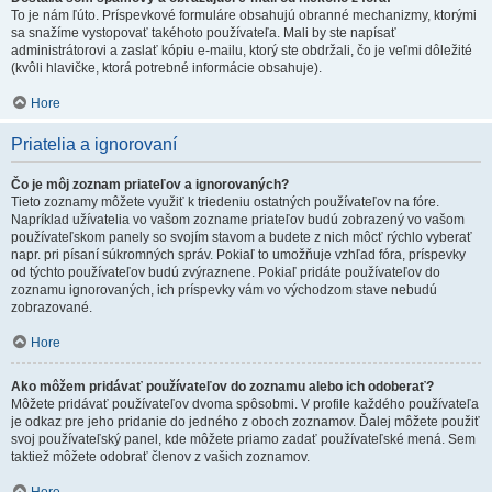
To je nám ľúto. Príspevkové formuláre obsahujú obranné mechanizmy, ktorými
sa snažíme vystopovať takéhoto používateľa. Mali by ste napísať
administrátorovi a zaslať kópiu e-mailu, ktorý ste obdržali, čo je veľmi dôležité
(kvôli hlavičke, ktorá potrebné informácie obsahuje).
Hore
Priatelia a ignorovaní
Čo je môj zoznam priateľov a ignorovaných?
Tieto zoznamy môžete využiť k triedeniu ostatných používateľov na fóre.
Napríklad užívatelia vo vašom zozname priateľov budú zobrazený vo vašom
používateľskom panely so svojím stavom a budete z nich môcť rýchlo vyberať
napr. pri písaní súkromných správ. Pokiaľ to umožňuje vzhľad fóra, príspevky
od týchto používateľov budú zvýraznene. Pokiaľ pridáte používateľov do
zoznamu ignorovaných, ich príspevky vám vo východzom stave nebudú
zobrazované.
Hore
Ako môžem pridávať používateľov do zoznamu alebo ich odoberať?
Môžete pridávať používateľov dvoma spôsobmi. V profile každého používateľa
je odkaz pre jeho pridanie do jedného z oboch zoznamov. Ďalej môžete použiť
svoj používateľský panel, kde môžete priamo zadať používateľské mená. Sem
taktiež môžete odobrať členov z vašich zoznamov.