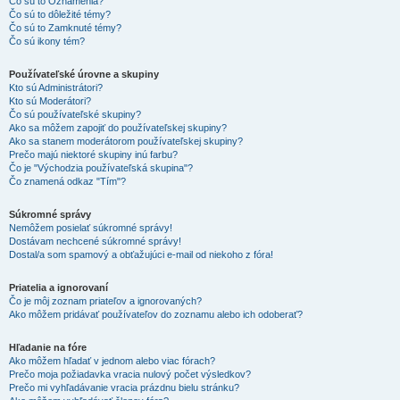
Čo sú to Oznámenia?
Čo sú to dôležité témy?
Čo sú to Zamknuté témy?
Čo sú ikony tém?
Používateľské úrovne a skupiny
Kto sú Administrátori?
Kto sú Moderátori?
Čo sú používateľské skupiny?
Ako sa môžem zapojiť do používateľskej skupiny?
Ako sa stanem moderátorom používateľskej skupiny?
Prečo majú niektoré skupiny inú farbu?
Čo je "Východzia používateľská skupina"?
Čo znamená odkaz "Tím"?
Súkromné správy
Nemôžem posielať súkromné správy!
Dostávam nechcené súkromné správy!
Dostal/a som spamový a obťažujúci e-mail od niekoho z fóra!
Priatelia a ignorovaní
Čo je môj zoznam priateľov a ignorovaných?
Ako môžem pridávať používateľov do zoznamu alebo ich odoberať?
Hľadanie na fóre
Ako môžem hľadať v jednom alebo viac fórach?
Prečo moja požiadavka vracia nulový počet výsledkov?
Prečo mi vyhľadávanie vracia prázdnu bielu stránku?