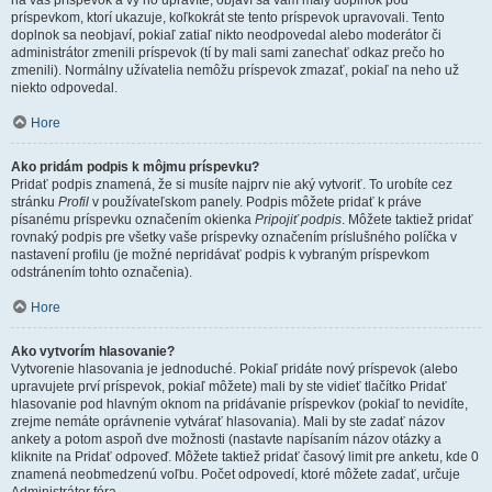
na váš príspevok a vy ho upravíte, objaví sa vám malý doplnok pod
príspevkom, ktorí ukazuje, koľkokrát ste tento príspevok upravovali. Tento
doplnok sa neobjaví, pokiaľ zatiaľ nikto neodpovedal alebo moderátor či
administrátor zmenili príspevok (tí by mali sami zanechať odkaz prečo ho
zmenili). Normálny užívatelia nemôžu príspevok zmazať, pokiaľ na neho už
niekto odpovedal.
Hore
Ako pridám podpis k môjmu príspevku?
Pridať podpis znamená, že si musíte najprv nie aký vytvoriť. To urobíte cez
stránku
Profil
v používateľskom panely. Podpis môžete pridať k práve
písanému príspevku označením okienka
Pripojiť podpis
. Môžete taktiež pridať
rovnaký podpis pre všetky vaše príspevky označením príslušného políčka v
nastavení profilu (je možné nepridávať podpis k vybraným príspevkom
odstránením tohto označenia).
Hore
Ako vytvorím hlasovanie?
Vytvorenie hlasovania je jednoduché. Pokiaľ pridáte nový príspevok (alebo
upravujete prví príspevok, pokiaľ môžete) mali by ste vidieť tlačítko Pridať
hlasovanie pod hlavným oknom na pridávanie príspevkov (pokiaľ to nevidíte,
zrejme nemáte oprávnenie vytvárať hlasovania). Mali by ste zadať názov
ankety a potom aspoň dve možnosti (nastavte napísaním názov otázky a
kliknite na Pridať odpoveď. Môžete taktiež pridať časový limit pre anketu, kde 0
znamená neobmedzenú voľbu. Počet odpovedí, ktoré môžete zadať, určuje