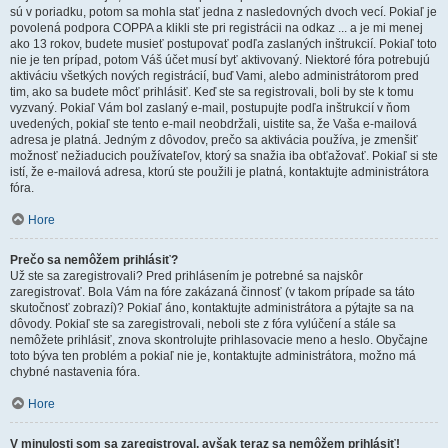
sú v poriadku, potom sa mohla stať jedna z nasledovných dvoch vecí. Pokiaľ je
povolená podpora COPPA a klikli ste pri registrácii na odkaz ... a je mi menej
ako 13 rokov, budete musieť postupovať podľa zaslaných inštrukcií. Pokiaľ toto
nie je ten prípad, potom Váš účet musí byť aktivovaný. Niektoré fóra potrebujú
aktiváciu všetkých nových registrácií, buď Vami, alebo administrátorom pred
tim, ako sa budete môcť prihlásiť. Keď ste sa registrovali, boli by ste k tomu
vyzvaný. Pokiaľ Vám bol zaslaný e-mail, postupujte podľa inštrukcií v ňom
uvedených, pokiaľ ste tento e-mail neobdržali, uistite sa, že Vaša e-mailová
adresa je platná. Jedným z dôvodov, prečo sa aktivácia používa, je zmenšiť
možnosť nežiaducich používateľov, ktorý sa snažia iba obťažovať. Pokiaľ si ste
istí, že e-mailová adresa, ktorú ste použili je platná, kontaktujte administrátora
fóra.
Hore
Prečo sa nemôžem prihlásiť?
Už ste sa zaregistrovali? Pred prihlásením je potrebné sa najskôr
zaregistrovať. Bola Vám na fóre zakázaná činnosť (v takom prípade sa táto
skutočnosť zobrazí)? Pokiaľ áno, kontaktujte administrátora a pýtajte sa na
dôvody. Pokiaľ ste sa zaregistrovali, neboli ste z fóra vylúčení a stále sa
nemôžete prihlásiť, znova skontrolujte prihlasovacie meno a heslo. Obyčajne
toto býva ten problém a pokiaľ nie je, kontaktujte administrátora, možno má
chybné nastavenia fóra.
Hore
V minulosti som sa zaregistroval, avšak teraz sa nemôžem prihlásiť!