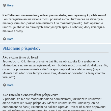
Hore
Keď kliknem na e-mailový odkaz používateľa, som vyzvaný k prihláseniu!
Len zaregistrovaní užívatelia môžu posielať e-mail ľuďom cez nastavený e-
mailový formulár (pokiaľ administrátor túto možnosť povolil). Toto opatrenie
umožňuje zbaviť sa otravných anonymných správ a robotov, ktorý zbierajú e-
mailové adresy.
Hore
Vkladanie príspevkov
Ako vložím tému do fóra?
Jednoducho. Kliknite na príslušné tlačítko na obrazovke fóra alebo témy.
Možno bude nutné sa zaregistrovať, kým budete môcť prispieť do diskusie. To,
čo vám je povolené môžete vidieť na spodnej časti fóra alebo témy (napr.
Môžete zakladať nové témy v tomto fóre, Môžete odpovedať na témy v tomto
fóre, atď.).
Hore
Ako zmením alebo zmažem príspevok?
V prípade, že nie ste moderátor alebo administrátor, tak môžete upravovať
alebo mazať len svoje príspevky. Môžete upraviť správu (niekedy len do
obmedzeného času) kliknutím na tlačítko Upraviť. Pokiaľ už niekto odpovedal