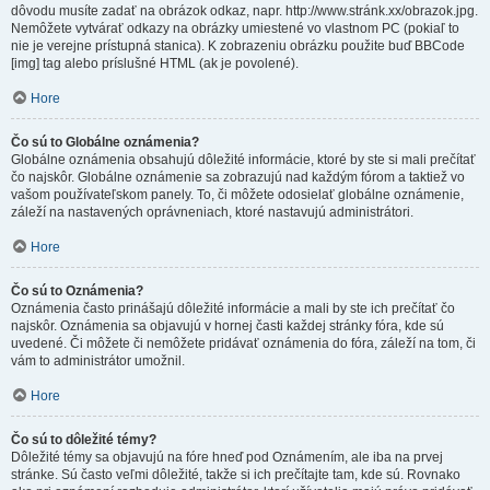
dôvodu musíte zadať na obrázok odkaz, napr. http://www.stránk.xx/obrazok.jpg.
Nemôžete vytvárať odkazy na obrázky umiestené vo vlastnom PC (pokiaľ to
nie je verejne prístupná stanica). K zobrazeniu obrázku použite buď BBCode
[img] tag alebo príslušné HTML (ak je povolené).
Hore
Čo sú to Globálne oznámenia?
Globálne oznámenia obsahujú dôležité informácie, ktoré by ste si mali prečítať
čo najskôr. Globálne oznámenie sa zobrazujú nad každým fórom a taktiež vo
vašom používateľskom panely. To, či môžete odosielať globálne oznámenie,
záleží na nastavených oprávneniach, ktoré nastavujú administrátori.
Hore
Čo sú to Oznámenia?
Oznámenia často prinášajú dôležité informácie a mali by ste ich prečítať čo
najskôr. Oznámenia sa objavujú v hornej časti každej stránky fóra, kde sú
uvedené. Či môžete či nemôžete pridávať oznámenia do fóra, záleží na tom, či
vám to administrátor umožnil.
Hore
Čo sú to dôležité témy?
Dôležité témy sa objavujú na fóre hneď pod Oznámením, ale iba na prvej
stránke. Sú často veľmi dôležité, takže si ich prečítajte tam, kde sú. Rovnako