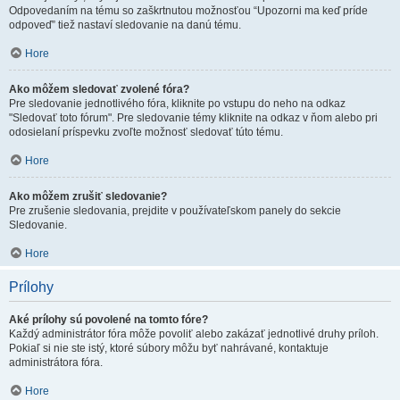
Odpovedaním na tému so zaškrtnutou možnosťou “Upozorni ma keď príde
odpoveď” tiež nastaví sledovanie na danú tému.
Hore
Ako môžem sledovať zvolené fóra?
Pre sledovanie jednotlivého fóra, kliknite po vstupu do neho na odkaz
"Sledovať toto fórum". Pre sledovanie témy kliknite na odkaz v ňom alebo pri
odosielaní príspevku zvoľte možnosť sledovať túto tému.
Hore
Ako môžem zrušiť sledovanie?
Pre zrušenie sledovania, prejdite v používateľskom panely do sekcie
Sledovanie.
Hore
Prílohy
Aké prílohy sú povolené na tomto fóre?
Každý administrátor fóra môže povoliť alebo zakázať jednotlivé druhy príloh.
Pokiaľ si nie ste istý, ktoré súbory môžu byť nahrávané, kontaktuje
administrátora fóra.
Hore