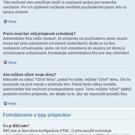
Táto možnosť vám umožňuje uložiť si rozpísané správy pre neskoršie
odoslanie. Pre ich opätovné načítanie navštívte používateľský panel, kde sú
správy uložené.
Hore
Prečo musí byť môj príspevok schválený?
Administrátor fóra môže nastaviť, že príspevky od používateľov alebo skupín
musia byť pred zobrazením schválené moderátormi. Buďto je na fóre
nastavené schvaľovanie, alebo ste boli umiestnený do skupiny, pri ktorej je
schvaľovanie požadované. Kontaktujte administrátora fóra pre viac informácií.
Hore
Ako môžem oživiť svoje témy?
Kliknutím na odkaz "Oživiť tému", pokiaľ ho vidíte, môžete "oživiť" tému, čím ho
posuniete na prvé miesto v prehľadu tém. Pokiaľ tento odkaz nevidíte,
administrátor túto možnosť pravdepodobne vypol. Tému môžete "oživiť" taktiež
pridaním nového príspevku, ale dbajte na to, aby ste neporušili pravidlá fóra.
Hore
Formátovanie a typy príspevkov
Čo je BBCode?
BBCode je špeciálna konfigurácia HTML. O jeho použití rozhoduje