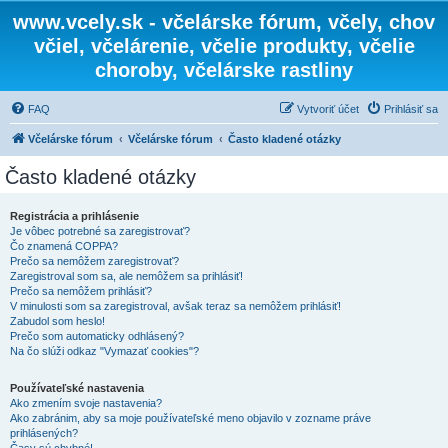
www.vcely.sk - včelárske fórum, včely, chov
včiel, včelárenie, včelie produkty, včelie
choroby, včelárske rastliny
FAQ
Vytvoriť účet
Prihlásiť sa
Včelárske fórum
Včelárske fórum
Často kladené otázky
Často kladené otázky
Registrácia a prihlásenie
Je vôbec potrebné sa zaregistrovať?
Čo znamená COPPA?
Prečo sa nemôžem zaregistrovať?
Zaregistroval som sa, ale nemôžem sa prihlásiť!
Prečo sa nemôžem prihlásiť?
V minulosti som sa zaregistroval, avšak teraz sa nemôžem prihlásiť!
Zabudol som heslo!
Prečo som automaticky odhlásený?
Na čo slúži odkaz "Vymazať cookies"?
Používateľské nastavenia
Ako zmením svoje nastavenia?
Ako zabránim, aby sa moje používateľské meno objavilo v zozname práve
prihlásených?