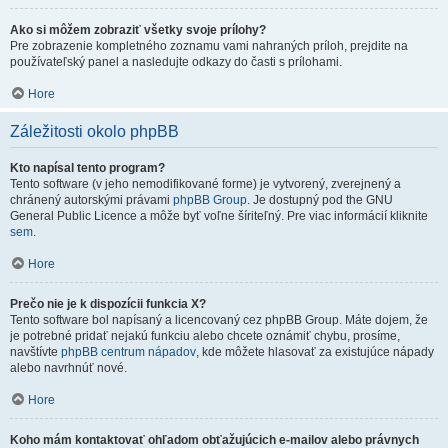
Ako si môžem zobraziť všetky svoje prílohy?
Pre zobrazenie kompletného zoznamu vami nahraných príloh, prejdite na
používateľský panel a nasledujte odkazy do časti s prílohami.
Hore
Záležitosti okolo phpBB
Kto napísal tento program?
Tento software (v jeho nemodifikované forme) je vytvorený, zverejnený a
chránený autorskými právami
phpBB Group
. Je dostupný pod the GNU
General Public Licence a môže byť voľne šíriteľný. Pre viac informácií kliknite
sem
.
Hore
Prečo nie je k dispozícii funkcia X?
Tento software bol napísaný a licencovaný cez phpBB Group. Máte dojem, že
je potrebné pridať nejakú funkciu alebo chcete oznámiť chybu, prosíme,
navštívte
phpBB centrum nápadov
, kde môžete hlasovať za existujúce nápady
alebo navrhnúť nové.
Hore
Koho mám kontaktovať ohľadom obťažujúcich e-mailov alebo právnych