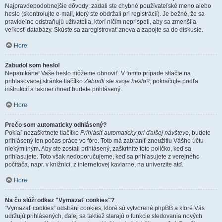
Najpravdepodobnejšie dôvody: zadali ste chybné používateľské meno alebo
heslo (skontrolujte e-mail, ktorý ste obdržali pri registrácií). Je bežné, že sa
pravidelne odstraňujú užívatelia, ktorí ničím neprispeli, aby sa zmenšila
veľkosť databázy. Skúste sa zaregistrovať znova a zapojte sa do diskusie.
Hore
Zabudol som heslo!
Nepanikárte! Vaše heslo môžeme obnoviť. V tomto prípade stlačte na
prihlasovacej stránke tlačítko
Zabudli ste svoje heslo?
, pokračujte podľa
inštrukcií a takmer ihneď budete prihlásený.
Hore
Prečo som automaticky odhlásený?
Pokiaľ nezaškrtnete tlačítko
Prihlásiť automaticky pri ďalšej návšteve
, budete
prihlásený len počas práce vo fóre. Toto má zabrániť zneužitiu Vášho účtu
niekým iným. Aby ste zostali prihlásený, zaškrtnite toto políčko, keď sa
prihlasujete. Toto však nedoporučujeme, keď sa prihlasujete z verejného
počítača, napr. v knižnici, z internetovej kaviarne, na univerzite atď.
Hore
Na čo slúži odkaz "Vymazať cookies"?
“Vymazať cookies” odstráni cookies, ktoré sú vytvorené phpBB a ktoré Vás
udržujú prihlásených, ďalej sa taktiež starajú o funkcie sledovania nových