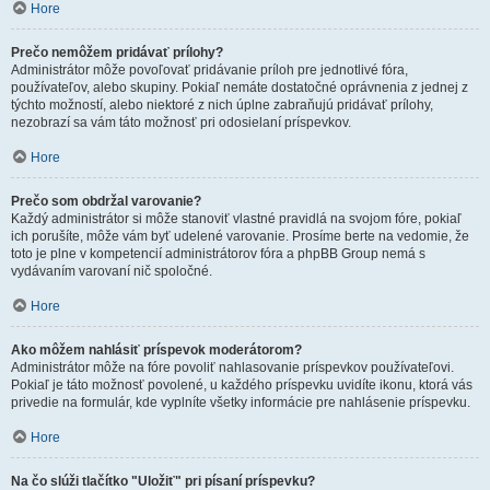
Hore
Prečo nemôžem pridávať prílohy?
Administrátor môže povoľovať pridávanie príloh pre jednotlivé fóra,
používateľov, alebo skupiny. Pokiaľ nemáte dostatočné oprávnenia z jednej z
týchto možností, alebo niektoré z nich úplne zabraňujú pridávať prílohy,
nezobrazí sa vám táto možnosť pri odosielaní príspevkov.
Hore
Prečo som obdržal varovanie?
Každý administrátor si môže stanoviť vlastné pravidlá na svojom fóre, pokiaľ
ich porušíte, môže vám byť udelené varovanie. Prosíme berte na vedomie, že
toto je plne v kompetencií administrátorov fóra a phpBB Group nemá s
vydávaním varovaní nič spoločné.
Hore
Ako môžem nahlásiť príspevok moderátorom?
Administrátor môže na fóre povoliť nahlasovanie príspevkov používateľovi.
Pokiaľ je táto možnosť povolené, u každého príspevku uvidíte ikonu, ktorá vás
privedie na formulár, kde vyplníte všetky informácie pre nahlásenie príspevku.
Hore
Na čo slúži tlačítko "Uložiť" pri písaní príspevku?