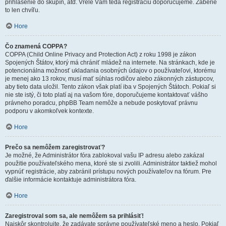
prihlásenie do skupín, atď. Vrele Vám teda registráciu doporučujeme. Zaberie
to len chvíľu.
Hore
Čo znamená COPPA?
COPPA (Child Online Privacy and Protection Act) z roku 1998 je zákon
Spojených Štátov, ktorý má chrániť mládež na internete. Na stránkach, kde je
potencionálna možnosť ukladania osobných údajov o používateľovi, ktorému
je menej ako 13 rokov, musí mať súhlas rodičov alebo zákonných zástupcov,
aby tieto data uložil. Tento zákon však platí iba v Spojených Štátoch. Pokiaľ si
nie ste istý, či toto platí aj na vašom fóre, doporučujeme kontaktovať vášho
právneho poradcu, phpBB Team nemôže a nebude poskytovať právnu
podporu v akomkoľvek kontexte.
Hore
Prečo sa nemôžem zaregistrovať?
Je možné, že Administrátor fóra zablokoval vašu IP adresu alebo zakázal
použitie používateľského mena, ktoré ste si zvolili. Administrátor taktiež mohol
vypnúť registrácie, aby zabránil prístupu nových používateľov na fórum. Pre
ďalšie informácie kontaktuje administrátora fóra.
Hore
Zaregistroval som sa, ale nemôžem sa prihlásiť!
Najskôr skontrolujte, že zadávate správne používateľské meno a heslo. Pokiaľ