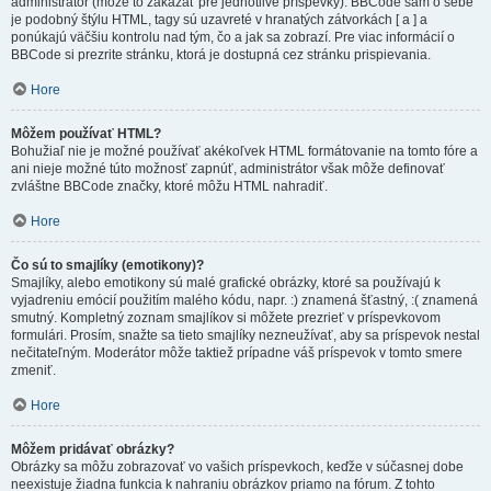
administrátor (môže to zakázať pre jednotlivé príspevky). BBCode sám o sebe
je podobný štýlu HTML, tagy sú uzavreté v hranatých zátvorkách [ a ] a
ponúkajú väčšiu kontrolu nad tým, čo a jak sa zobrazí. Pre viac informácií o
BBCode si prezrite stránku, ktorá je dostupná cez stránku prispievania.
Hore
Môžem používať HTML?
Bohužiaľ nie je možné používať akékoľvek HTML formátovanie na tomto fóre a
ani nieje možné túto možnosť zapnúť, administrátor však môže definovať
zvláštne BBCode značky, ktoré môžu HTML nahradiť.
Hore
Čo sú to smajlíky (emotikony)?
Smajlíky, alebo emotikony sú malé grafické obrázky, ktoré sa používajú k
vyjadreniu emócií použitím malého kódu, napr. :) znamená šťastný, :( znamená
smutný. Kompletný zoznam smajlíkov si môžete prezrieť v príspevkovom
formulári. Prosím, snažte sa tieto smajlíky nezneužívať, aby sa príspevok nestal
nečitateľným. Moderátor môže taktiež prípadne váš príspevok v tomto smere
zmeniť.
Hore
Môžem pridávať obrázky?
Obrázky sa môžu zobrazovať vo vašich príspevkoch, keďže v súčasnej dobe
neexistuje žiadna funkcia k nahraniu obrázkov priamo na fórum. Z tohto