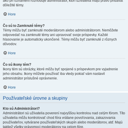
ako pri oznámení rozhoduje administrátor, ktorí užívatelia majú právo pridávať
dôležité témy.
Hore
Čo sú to Zamknuté témy?
Témy môžu byť zamknuté moderátorom alebo administrátorom. Nemôžete
odpovedať na zamknuté témy ani upravovať svoje príspevky. Každé
hlasovanie je automaticky ukončené. Témy môžu byť zamknuté z rôznych
dôvodov.
Hore
Čo sú ikony tém?
Ikony tém sú obrázky, ktoré môžu byť spojené s príspevkom pre vyjadrenie
jeho obsahu. Ikony môžete používať iba vtedy pokiaľ vám nastavil
administrátor príslušné oprávnenie.
Hore
Používateľské úrovne a skupiny
Kto sú Administrátori?
Administrátori sú užívatelia poverení najvyššou kontrolou nad celým fórom. Títo
užívatelia môžu kontrolovať chod fóra vrátane povoľovania, zakazovania
používateľov, vytvárane používateľských skupín alebo moderátorov, atď. Majú
taktiež všetky právomoci moderátorov na celom fóre.