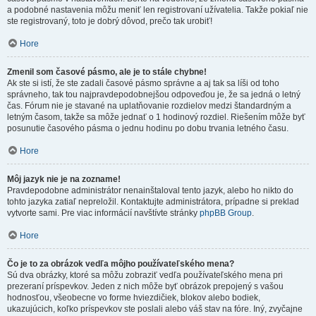
a podobné nastavenia môžu meniť len registrovaní užívatelia. Takže pokiaľ nie
ste registrovaný, toto je dobrý dôvod, prečo tak urobiť!
Hore
Zmenil som časové pásmo, ale je to stále chybne!
Ak ste si istí, že ste zadali časové pásmo správne a aj tak sa líši od toho
správneho, tak tou najpravdepodobnejšou odpoveďou je, že sa jedná o letný
čas. Fórum nie je stavané na uplatňovanie rozdielov medzi štandardným a
letným časom, takže sa môže jednať o 1 hodinový rozdiel. Riešením môže byť
posunutie časového pásma o jednu hodinu po dobu trvania letného času.
Hore
Môj jazyk nie je na zozname!
Pravdepodobne administrátor nenainštaloval tento jazyk, alebo ho nikto do
tohto jazyka zatiaľ nepreložil. Kontaktujte administrátora, prípadne si preklad
vytvorte sami. Pre viac informácií navštívte stránky
phpBB Group
.
Hore
Čo je to za obrázok vedľa môjho používateľského mena?
Sú dva obrázky, ktoré sa môžu zobraziť vedľa používateľského mena pri
prezeraní príspevkov. Jeden z nich môže byť obrázok prepojený s vašou
hodnosťou, všeobecne vo forme hviezdičiek, blokov alebo bodiek,
ukazujúcich, koľko príspevkov ste poslali alebo váš stav na fóre. Iný, zvyčajne