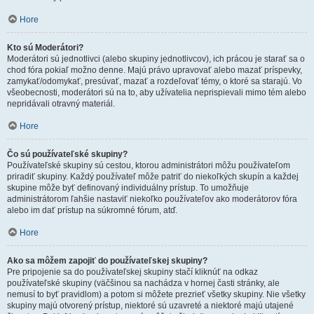
Hore
Kto sú Moderátori?
Moderátori sú jednotlivci (alebo skupiny jednotlivcov), ich prácou je starať sa o
chod fóra pokiaľ možno denne. Majú právo upravovať alebo mazať príspevky,
zamykať/odomykať, presúvať, mazať a rozdeľovať témy, o ktoré sa starajú. Vo
všeobecnosti, moderátori sú na to, aby užívatelia neprispievali mimo tém alebo
nepridávali otravný materiál.
Hore
Čo sú používateľské skupiny?
Používateľské skupiny sú cestou, ktorou administrátori môžu používateľom
priradiť skupiny. Každý používateľ môže patriť do niekoľkých skupín a každej
skupine môže byť definovaný individuálny prístup. To umožňuje
administrátorom ľahšie nastaviť niekoľko používateľov ako moderátorov fóra
alebo im dať prístup na súkromné fórum, atď.
Hore
Ako sa môžem zapojiť do používateľskej skupiny?
Pre pripojenie sa do používateľskej skupiny stačí kliknúť na odkaz
používateľské skupiny (väčšinou sa nachádza v hornej časti stránky, ale
nemusí to byť pravidlom) a potom si môžete prezrieť všetky skupiny. Nie všetky
skupiny majú otvorený prístup, niektoré sú uzavreté a niektoré majú utajené