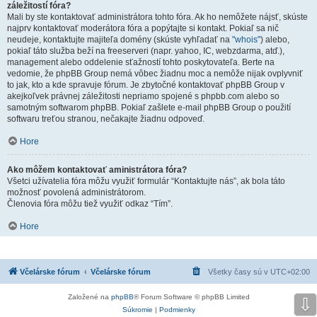
záležitostí fóra?
Mali by ste kontaktovať administrátora tohto fóra. Ak ho nemôžete nájsť, skúste
najprv kontaktovať moderátora fóra a popýtajte si kontakt. Pokiaľ sa nič
neudeje, kontaktujte majiteľa domény (skúste vyhľadať na
"whois"
) alebo,
pokiaľ táto služba beží na freeserveri (napr. yahoo, IC, webzdarma, atď.),
management alebo oddelenie sťažností tohto poskytovateľa. Berte na
vedomie, že phpBB Group nemá vôbec žiadnu moc a nemôže nijak ovplyvniť
to jak, kto a kde spravuje fórum. Je zbytočné kontaktovať phpBB Group v
akejkoľvek právnej záležitosti nepriamo spojené s phpbb.com alebo so
samotným softwarom phpBB. Pokiaľ zašlete e-mail phpBB Group o použití
softwaru treťou stranou, nečakajte žiadnu odpoveď.
Hore
Ako môžem kontaktovať aministrátora fóra?
Všetci užívatelia fóra môžu využiť formulár “Kontaktujte nás”, ak bola táto
možnosť povolená administrátorom.
Členovia fóra môžu tiež využiť odkaz “Tím”.
Hore
Včelárske fórum
Včelárske fórum
Všetky časy sú v
UTC+02:00
Založené na
phpBB
® Forum Software © phpBB Limited
⇩
Súkromie
|
Podmienky