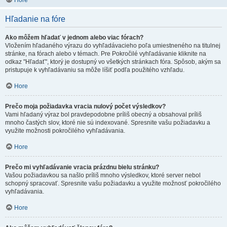
Hore
Hľadanie na fóre
Ako môžem hľadať v jednom alebo viac fórach?
Vložením hľadaného výrazu do vyhľadávacieho poľa umiestneného na titulnej
stránke, na fórach alebo v témach. Pre Pokročilé vyhľadávanie kliknite na
odkaz "Hľadať", ktorý je dostupný vo všetkých stránkach fóra. Spôsob, akým sa
pristupuje k vyhľadávaniu sa môže líšiť podľa použitého vzhľadu.
Hore
Prečo moja požiadavka vracia nulový počet výsledkov?
Vami hľadaný výraz bol pravdepodobne príliš obecný a obsahoval príliš
mnoho častých slov, ktoré nie sú indexované. Spresnite vašu požiadavku a
využite možnosti pokročilého vyhľadávania.
Hore
Prečo mi vyhľadávanie vracia prázdnu bielu stránku?
Vašou požiadavkou sa našlo príliš mnoho výsledkov, ktoré server nebol
schopný spracovať. Spresnite vašu požiadavku a využite možnosť pokročilého
vyhľadávania.
Hore