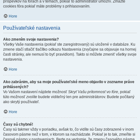
príspevkov na fórach a v témach, pokiaľ to administrátor umožní. Zmažte
cookies fóra pokiaľ máte problémy s prihlasovaním.
Hore
Používateľské nastavenia
Ako zmením svoje nastavenia?
Všetky Vaše nastavenia (pokiaľ ste zaregistrovaný) sú uložené v databáze. Ku
zmene stačí stlačiť tlačítko odkazu Nastavenia (zvyčajne sa objavuje na hornej
časti stránky, ale nemusí to byť pravidlom). Takto si môžete zmeniť všetky svoje
nastavenia.
Hore
Ako zabránim, aby sa moje používateľské meno objavilo v zozname práve
prihlásených?
Vo Vašom nastavení nájdete možnosť
Skryť Vašu prítomnosť vo fóre
, pokiaľ
túto možnosť
zvolíte
budete viditeľný len pre administrátorov. Budete počítaný
ako skrytý používateľ.
Hore
Časy sú chybné!
Časy sú takmer vždy v poriadku, avšak to, čo vidíte sú časy zobrazené v inom
časovom pásme než v tom, v ktorom sa nachádzate. Pokiaľ je to tak, zmeňte si
časové pásmo v nastaveniach. Berte na vedomie, že zmenu časového pásma