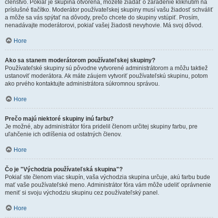
členstvo. Pokiaľ je skupina otvorená, môžete žiadať o zaradenie kliknutím na
príslušné tlačítko. Moderátor používateľskej skupiny musí vašu žiadosť schváliť
a môže sa vás spýtať na dôvody, prečo chcete do skupiny vstúpiť. Prosím,
nenadávajte moderátorovi, pokiaľ vašej žiadosti nevyhovie. Má svoj dôvod.
Hore
Ako sa stanem moderátorom používateľskej skupiny?
Používateľské skupiny sú pôvodne vytvorené administrátorom a môžu taktiež
ustanoviť moderátora. Ak máte záujem vytvoriť používateľskú skupinu, potom
ako prvého kontaktujte administrátora súkromnou správou.
Hore
Prečo majú niektoré skupiny inú farbu?
Je možné, aby administrátor fóra pridelil členom určitej skupiny farbu, pre
uľahčenie ich odlíšenia od ostatných členov.
Hore
Čo je "Východzia používateľská skupina"?
Pokiaľ ste členom viac skupín, vaša východzia skupina určuje, akú farbu bude
mať vaše používateľské meno. Administrátor fóra vám môže udeliť oprávnenie
meniť si svoju východziu skupinu cez používateľský panel.
Hore