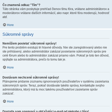
Čo znamená odkaz "Tím"?
Táto stránka vám poskytuje prehľad členov tímu fóra, vrátane administrátorov a
moderátorov vrátane ďalších informácií, ako napr. ktoré fóra moderujú, hodnosť
atď.
Hore
Súkromné správy
Nemôžem posielať súkromné správy!
Pre tento problém existujú tri hlavné dôvody. Nie ste zaregistrovaný alebo nie
ste prihlásený, alebo administrátor zakázal posielanie súkromných správ pre
celé fórum alebo to administrátor zakázal priamo vám. Pokiaľ je toto ten dôvod,
spýtajte sa administrátora, prečo to tomu tak je.
Hore
Dostávam nechcené súkromné správy!
Plánujeme pridanie zoznamu ignorovaných používateľov v systému zasielania
súkromných správ. Teraz, pokiaľ dostávate takéto správy, kontaktujte svojho
administrátora, ktorý má tu moc takému používateľovi zasielanie správ
zakázať.
Hore
Dostal/a som spamový a obťažujúci e-mail od niekoho z fóra!