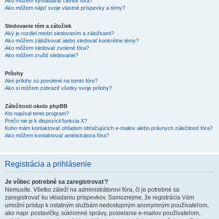
Ako môžem vyhľadávať členov fóra?
Ako môžem nájsť svoje vlastné príspevky a témy?
Sledovanie tém a záložiek
Aký je rozdiel medzi sledovaním a záložkami?
Ako môžem záložkovať alebo sledovať konkrétne témy?
Ako môžem sledovať zvolené fóra?
Ako môžem zrušiť sledovanie?
Prílohy
Aké prílohy sú povolené na tomto fóre?
Ako si môžem zobraziť všetky svoje prílohy?
Záležitosti okolo phpBB
Kto napísal tento program?
Prečo nie je k dispozícii funkcia X?
Koho mám kontaktovať ohľadom obťažujúcich e-mailov alebo právnych záležitostí fóra?
Ako môžem kontaktovať aministrátora fóra?
Registrácia a prihlásenie
Je vôbec potrebné sa zaregistrovať?
Nemusíte. Všetko záleží na administrátorovi fóra, či je potrebné sa
zaregistrovať ku vkladaniu príspevkov. Samozrejme, že registrácia Vám
umožní prístup k ostatným službám nedostupným anonymným používateľom,
ako napr. postavičky, súkromné správy, posielanie e-mailov používateľom,