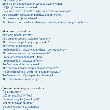
Časy sú chybné!
Zmenil som časové pásmo, ale je to stále chybne!
Môj jazyk nie je na zozname!
Čo je to za obrázok vedľa môjho používateľského mena?
Ako zobrazím obrázok pri používateľskom mene?
Ako zmeniť svoje zaradenie?
Keď kliknem na e-mailový odkaz používateľa, som vyzvaný k prihláseniu!
Vkladanie príspevkov
Ako vložím tému do fóra?
Ako zmením alebo zmažem príspevok?
Ako pridám podpis k môjmu príspevku?
Ako vytvorím hlasovanie?
Prečo nemôžem pridať viac možností do hlasovania?
Ako zmením alebo zmažem hlasovanie?
Prečo sa nemôžem dostať k fóru?
Prečo nemôžem pridávať prílohy?
Prečo som obdržal varovanie?
Ako môžem nahlásiť príspevok moderátorom?
Na čo slúži tlačítko "Uložiť" pri písaní príspevku?
Prečo musí byť môj príspevok schválený?
Ako môžem oživiť svoje témy?
Formátovanie a typy príspevkov
Čo je BBCode?
Môžem používať HTML?
Čo sú to smajlíky (emotikony)?
Môžem pridávať obrázky?
Čo sú to Globálne oznámenia?