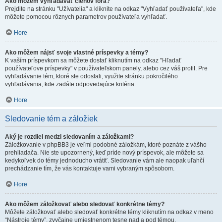
Ako môžem vyhľadávať členov fóra?
Prejdite na stránku "Užívatelia" a kliknite na odkaz "Vyhľadať používateľa", kde
môžete pomocou rôznych parametrov používateľa vyhľadať.
Hore
Ako môžem nájsť svoje vlastné príspevky a témy?
K vaším príspevkom sa môžete dostať kliknutím na odkaz "Hľadať
používateľove príspevky" v používateľskom panely, alebo cez váš profil. Pre
vyhľadávanie tém, ktoré ste odoslali, využite stránku pokročilého
vyhľadávania, kde zadáte odpovedajúce kritéria.
Hore
Sledovanie tém a záložiek
Aký je rozdiel medzi sledovaním a záložkami?
Záložkovanie v phpBB3 je veľmi podobné záložkám, ktoré poznáte z vášho
prehliadača. Nie ste upozornený, keď príde nový príspevok, ale môžete sa
kedykoľvek do témy jednoducho vrátiť. Sledovanie vám ale naopak uľahčí
prechádzanie tím, že vás kontaktuje vami vybraným spôsobom.
Hore
Ako môžem záložkovať alebo sledovať konkrétne témy?
Môžete záložkovať alebo sledovať konkrétne témy kliknutím na odkaz v meno
“Nástroje témy”, zvyčajne umiestnenom tesne nad a pod témou.