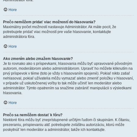
Administrátor fóra.
Hore
Prečo nemôžem pridať viac možností do hlasovania?
Maximálny počet možností nastavuje Administrátor. Ak máte pocit, že
potrebujete pridať viac možností pre vaše hlasovanie, kontaktujte
administrátora fóra.
Hore
Ako zmením alebo zmažem hlasovanie?
Je to rovnako ako s príspevkami, hlasovania môžu byť upravované pôvodným
autorom, moderátorom alebo administrátorom. Upraviť ho môžete kliknutím na
prvý príspevok v téme (toto je vždy s hlasovaním spojené). Pokiaľ nikto zatiaľ
nehlasoval, pokiaľ užívatelia môžu vymazať alebo zmeniť položku v hlasovaní,
v prípade už uskutočnenej voľby to tak môže učiniť len moderátor alebo
administrátor. Týmto opatrením sa snažíme zabrániť manipulácii s výsledkami
hlasovania.
Hore
Prečo sa nemôžem dostať k fóru?
Niektoré fóra môžu byť zneprístupnené určitým ľuďom či skupinám. K čítaniu,
prezeraniu, prispievaniu atď. potrebujete zvláštnu autorizáciu, ktorú môže
poskytnúť len moderátor a administrátor, takže ich kontaktujte.