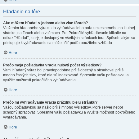
Hore
Hľadanie na fóre
Ako môžem hľadať v jednom alebo viac fórach?
Vložením hľadaného výrazu do vyhľadávacieho poľa umiestneného na titulnej
stránke, na fórach alebo v témach. Pre Pokročilé vyhľadávanie kliknite na
odkaz "Hľadať", ktorý je dostupný vo všetkých stránkach fóra. Spôsob, akým sa
pristupuje k vyhľadávaniu sa môže líšiť podľa použitého vzhľadu.
Hore
Prečo moja požiadavka vracia nulový počet výsledkov?
Vami hľadaný výraz bol pravdepodobne príliš obecný a obsahoval príliš
mnoho častých slov, ktoré nie sú indexované. Spresnite vašu požiadavku a
využite možnosti pokročilého vyhľadávania.
Hore
Prečo mi vyhľadávanie vracia prázdnu bielu stránku?
Vašou požiadavkou sa našlo príliš mnoho výsledkov, ktoré server nebol
schopný spracovať. Spresnite vašu požiadavku a využite možnosť pokročilého
vyhľadávania.
Hore