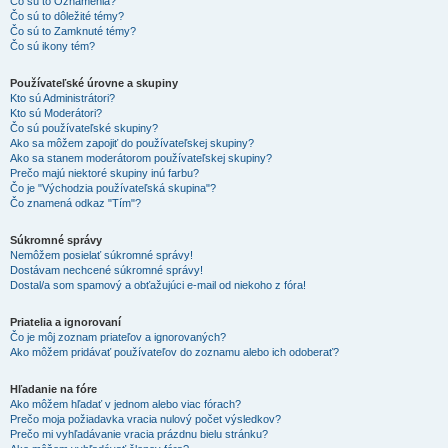
Čo sú to Oznámenia?
Čo sú to dôležité témy?
Čo sú to Zamknuté témy?
Čo sú ikony tém?
Používateľské úrovne a skupiny
Kto sú Administrátori?
Kto sú Moderátori?
Čo sú používateľské skupiny?
Ako sa môžem zapojiť do používateľskej skupiny?
Ako sa stanem moderátorom používateľskej skupiny?
Prečo majú niektoré skupiny inú farbu?
Čo je "Východzia používateľská skupina"?
Čo znamená odkaz "Tím"?
Súkromné správy
Nemôžem posielať súkromné správy!
Dostávam nechcené súkromné správy!
Dostal/a som spamový a obťažujúci e-mail od niekoho z fóra!
Priatelia a ignorovaní
Čo je môj zoznam priateľov a ignorovaných?
Ako môžem pridávať používateľov do zoznamu alebo ich odoberať?
Hľadanie na fóre
Ako môžem hľadať v jednom alebo viac fórach?
Prečo moja požiadavka vracia nulový počet výsledkov?
Prečo mi vyhľadávanie vracia prázdnu bielu stránku?