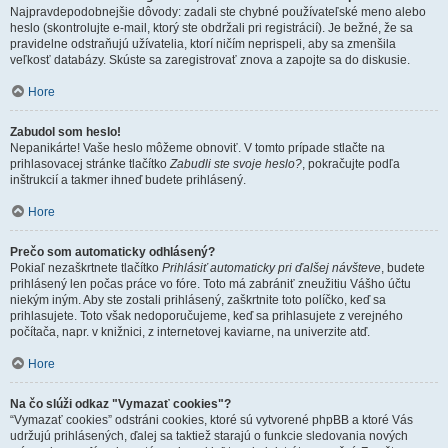
Najpravdepodobnejšie dôvody: zadali ste chybné používateľské meno alebo
heslo (skontrolujte e-mail, ktorý ste obdržali pri registrácií). Je bežné, že sa
pravidelne odstraňujú užívatelia, ktorí ničím neprispeli, aby sa zmenšila
veľkosť databázy. Skúste sa zaregistrovať znova a zapojte sa do diskusie.
Hore
Zabudol som heslo!
Nepanikárte! Vaše heslo môžeme obnoviť. V tomto prípade stlačte na
prihlasovacej stránke tlačítko
Zabudli ste svoje heslo?
, pokračujte podľa
inštrukcií a takmer ihneď budete prihlásený.
Hore
Prečo som automaticky odhlásený?
Pokiaľ nezaškrtnete tlačítko
Prihlásiť automaticky pri ďalšej návšteve
, budete
prihlásený len počas práce vo fóre. Toto má zabrániť zneužitiu Vášho účtu
niekým iným. Aby ste zostali prihlásený, zaškrtnite toto políčko, keď sa
prihlasujete. Toto však nedoporučujeme, keď sa prihlasujete z verejného
počítača, napr. v knižnici, z internetovej kaviarne, na univerzite atď.
Hore
Na čo slúži odkaz "Vymazať cookies"?
“Vymazať cookies” odstráni cookies, ktoré sú vytvorené phpBB a ktoré Vás
udržujú prihlásených, ďalej sa taktiež starajú o funkcie sledovania nových