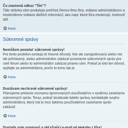
Čo znamená odkaz "Tím"?
Táto stránka vám poskytuje prehľad členov tímu fóra, vrátane administrátorov a
moderátorov vrátane ďalších informácií, ako napr. ktoré fóra moderujú, hodnosť
atď.
Hore
Súkromné správy
Nemôžem posielať súkromné správy!
Pre tento problém existujú tri hlavné dôvody. Nie ste zaregistrovaný alebo nie
ste prihlásený, alebo administrátor zakázal posielanie súkromných správ pre
celé fórum alebo to administrátor zakázal priamo vám. Pokiaľ je toto ten dôvod,
spýtajte sa administrátora, prečo to tomu tak je.
Hore
Dostávam nechcené súkromné správy!
Plánujeme pridanie zoznamu ignorovaných používateľov v systému zasielania
súkromných správ. Teraz, pokiaľ dostávate takéto správy, kontaktujte svojho
administrátora, ktorý má tu moc takému používateľovi zasielanie správ
zakázať.
Hore
Dostal/a som spamový a obťažujúci e-mail od niekoho z fóra!