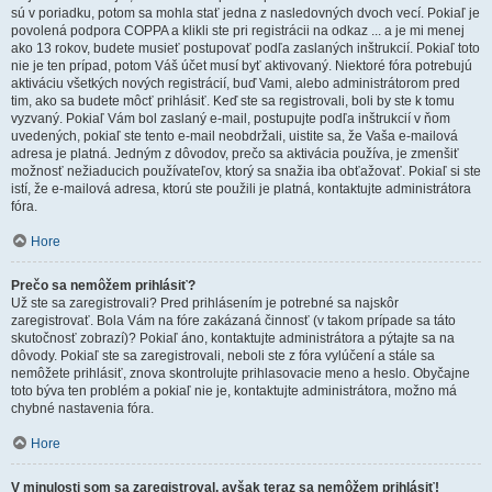
sú v poriadku, potom sa mohla stať jedna z nasledovných dvoch vecí. Pokiaľ je
povolená podpora COPPA a klikli ste pri registrácii na odkaz ... a je mi menej
ako 13 rokov, budete musieť postupovať podľa zaslaných inštrukcií. Pokiaľ toto
nie je ten prípad, potom Váš účet musí byť aktivovaný. Niektoré fóra potrebujú
aktiváciu všetkých nových registrácií, buď Vami, alebo administrátorom pred
tim, ako sa budete môcť prihlásiť. Keď ste sa registrovali, boli by ste k tomu
vyzvaný. Pokiaľ Vám bol zaslaný e-mail, postupujte podľa inštrukcií v ňom
uvedených, pokiaľ ste tento e-mail neobdržali, uistite sa, že Vaša e-mailová
adresa je platná. Jedným z dôvodov, prečo sa aktivácia používa, je zmenšiť
možnosť nežiaducich používateľov, ktorý sa snažia iba obťažovať. Pokiaľ si ste
istí, že e-mailová adresa, ktorú ste použili je platná, kontaktujte administrátora
fóra.
Hore
Prečo sa nemôžem prihlásiť?
Už ste sa zaregistrovali? Pred prihlásením je potrebné sa najskôr
zaregistrovať. Bola Vám na fóre zakázaná činnosť (v takom prípade sa táto
skutočnosť zobrazí)? Pokiaľ áno, kontaktujte administrátora a pýtajte sa na
dôvody. Pokiaľ ste sa zaregistrovali, neboli ste z fóra vylúčení a stále sa
nemôžete prihlásiť, znova skontrolujte prihlasovacie meno a heslo. Obyčajne
toto býva ten problém a pokiaľ nie je, kontaktujte administrátora, možno má
chybné nastavenia fóra.
Hore
V minulosti som sa zaregistroval, avšak teraz sa nemôžem prihlásiť!