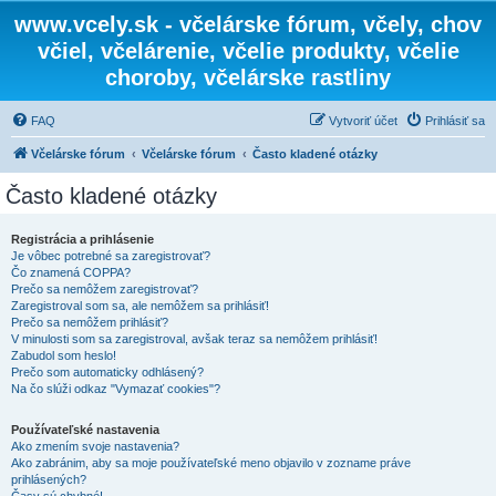
www.vcely.sk - včelárske fórum, včely, chov
včiel, včelárenie, včelie produkty, včelie
choroby, včelárske rastliny
FAQ
Vytvoriť účet
Prihlásiť sa
Včelárske fórum
Včelárske fórum
Často kladené otázky
Často kladené otázky
Registrácia a prihlásenie
Je vôbec potrebné sa zaregistrovať?
Čo znamená COPPA?
Prečo sa nemôžem zaregistrovať?
Zaregistroval som sa, ale nemôžem sa prihlásiť!
Prečo sa nemôžem prihlásiť?
V minulosti som sa zaregistroval, avšak teraz sa nemôžem prihlásiť!
Zabudol som heslo!
Prečo som automaticky odhlásený?
Na čo slúži odkaz "Vymazať cookies"?
Používateľské nastavenia
Ako zmením svoje nastavenia?
Ako zabránim, aby sa moje používateľské meno objavilo v zozname práve
prihlásených?