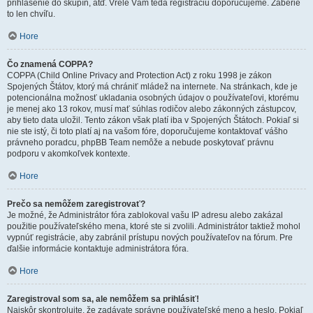
prihlásenie do skupín, atď. Vrele Vám teda registráciu doporučujeme. Zaberie
to len chvíľu.
Hore
Čo znamená COPPA?
COPPA (Child Online Privacy and Protection Act) z roku 1998 je zákon
Spojených Štátov, ktorý má chrániť mládež na internete. Na stránkach, kde je
potencionálna možnosť ukladania osobných údajov o používateľovi, ktorému
je menej ako 13 rokov, musí mať súhlas rodičov alebo zákonných zástupcov,
aby tieto data uložil. Tento zákon však platí iba v Spojených Štátoch. Pokiaľ si
nie ste istý, či toto platí aj na vašom fóre, doporučujeme kontaktovať vášho
právneho poradcu, phpBB Team nemôže a nebude poskytovať právnu
podporu v akomkoľvek kontexte.
Hore
Prečo sa nemôžem zaregistrovať?
Je možné, že Administrátor fóra zablokoval vašu IP adresu alebo zakázal
použitie používateľského mena, ktoré ste si zvolili. Administrátor taktiež mohol
vypnúť registrácie, aby zabránil prístupu nových používateľov na fórum. Pre
ďalšie informácie kontaktuje administrátora fóra.
Hore
Zaregistroval som sa, ale nemôžem sa prihlásiť!
Najskôr skontrolujte, že zadávate správne používateľské meno a heslo. Pokiaľ