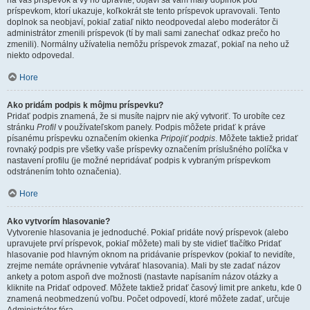
na váš príspevok a vy ho upravíte, objaví sa vám malý doplnok pod
príspevkom, ktorí ukazuje, koľkokrát ste tento príspevok upravovali. Tento
doplnok sa neobjaví, pokiaľ zatiaľ nikto neodpovedal alebo moderátor či
administrátor zmenili príspevok (tí by mali sami zanechať odkaz prečo ho
zmenili). Normálny užívatelia nemôžu príspevok zmazať, pokiaľ na neho už
niekto odpovedal.
Hore
Ako pridám podpis k môjmu príspevku?
Pridať podpis znamená, že si musíte najprv nie aký vytvoriť. To urobíte cez
stránku
Profil
v používateľskom panely. Podpis môžete pridať k práve
písanému príspevku označením okienka
Pripojiť podpis
. Môžete taktiež pridať
rovnaký podpis pre všetky vaše príspevky označením príslušného políčka v
nastavení profilu (je možné nepridávať podpis k vybraným príspevkom
odstránením tohto označenia).
Hore
Ako vytvorím hlasovanie?
Vytvorenie hlasovania je jednoduché. Pokiaľ pridáte nový príspevok (alebo
upravujete prví príspevok, pokiaľ môžete) mali by ste vidieť tlačítko Pridať
hlasovanie pod hlavným oknom na pridávanie príspevkov (pokiaľ to nevidíte,
zrejme nemáte oprávnenie vytvárať hlasovania). Mali by ste zadať názov
ankety a potom aspoň dve možnosti (nastavte napísaním názov otázky a
kliknite na Pridať odpoveď. Môžete taktiež pridať časový limit pre anketu, kde 0
znamená neobmedzenú voľbu. Počet odpovedí, ktoré môžete zadať, určuje