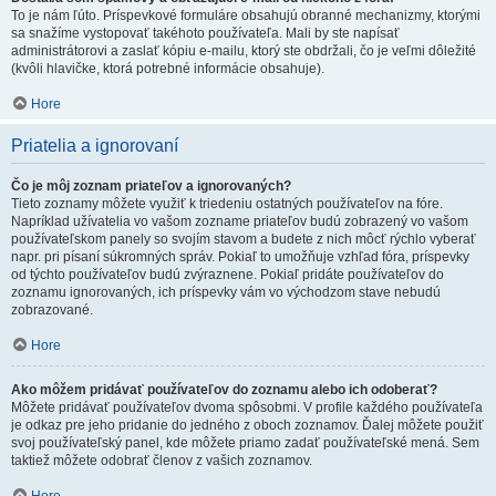
To je nám ľúto. Príspevkové formuláre obsahujú obranné mechanizmy, ktorými
sa snažíme vystopovať takéhoto používateľa. Mali by ste napísať
administrátorovi a zaslať kópiu e-mailu, ktorý ste obdržali, čo je veľmi dôležité
(kvôli hlavičke, ktorá potrebné informácie obsahuje).
Hore
Priatelia a ignorovaní
Čo je môj zoznam priateľov a ignorovaných?
Tieto zoznamy môžete využiť k triedeniu ostatných používateľov na fóre.
Napríklad užívatelia vo vašom zozname priateľov budú zobrazený vo vašom
používateľskom panely so svojím stavom a budete z nich môcť rýchlo vyberať
napr. pri písaní súkromných správ. Pokiaľ to umožňuje vzhľad fóra, príspevky
od týchto používateľov budú zvýraznene. Pokiaľ pridáte používateľov do
zoznamu ignorovaných, ich príspevky vám vo východzom stave nebudú
zobrazované.
Hore
Ako môžem pridávať používateľov do zoznamu alebo ich odoberať?
Môžete pridávať používateľov dvoma spôsobmi. V profile každého používateľa
je odkaz pre jeho pridanie do jedného z oboch zoznamov. Ďalej môžete použiť
svoj používateľský panel, kde môžete priamo zadať používateľské mená. Sem
taktiež môžete odobrať členov z vašich zoznamov.