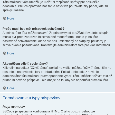
Táto možnosť vám umožňuje uložiť si rozpísané správy pre neskoršie
odoslanie. Pre ich opätovné načítanie navštívte používateľský panel, kde sú
správy uložené.
Hore
Prečo musí byť môj príspevok schválený?
Administrátor fóra môže nastaviť, že príspevky od používateľov alebo skupín
musia byť pred zobrazením schválené moderátormi. Buďto je na fóre
nastavené schvaľovanie, alebo ste boli umiestnený do skupiny, pri ktorej je
schvaľovanie požadované. Kontaktujte administrátora fóra pre viac informácií.
Hore
Ako môžem oživiť svoje témy?
Kliknutím na odkaz "Oživiť tému", pokiaľ ho vidíte, môžete "oživiť" tému, čím ho
posuniete na prvé miesto v prehľadu tém. Pokiaľ tento odkaz nevidíte,
administrátor túto možnosť pravdepodobne vypol. Tému môžete "oživiť" taktiež
pridaním nového príspevku, ale dbajte na to, aby ste neporušili pravidlá fóra.
Hore
Formátovanie a typy príspevkov
Čo je BBCode?
BBCode je špeciálna konfigurácia HTML. O jeho použití rozhoduje