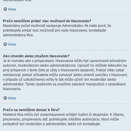
Administrátor fóra.
Hore
Prečo nemôžem pridať viac možností do hlasovania?
Maximálny počet možností nastavuje Administrátor. Ak máte pocit, že
potrebujete pridať viac možností pre vaše hlasovanie, kontaktujte
administrátora fóra.
Hore
Ako zmením alebo zmažem hlasovanie?
Je to rovnako ako s príspevkami, hlasovania môžu byť upravované pôvodným
autorom, moderátorom alebo administrátorom. Upraviť ho môžete kliknutím na
prvý príspevok v téme (toto je vždy s hlasovaním spojené). Pokiaľ nikto zatiaľ
nehlasoval, pokiaľ užívatelia môžu vymazať alebo zmeniť položku v hlasovaní,
v prípade už uskutočnenej voľby to tak môže učiniť len moderátor alebo
administrátor. Týmto opatrením sa snažíme zabrániť manipulácii s výsledkami
hlasovania.
Hore
Prečo sa nemôžem dostať k fóru?
Niektoré fóra môžu byť zneprístupnené určitým ľuďom či skupinám. K čítaniu,
prezeraniu, prispievaniu atď. potrebujete zvláštnu autorizáciu, ktorú môže
poskytnúť len moderátor a administrátor, takže ich kontaktujte.