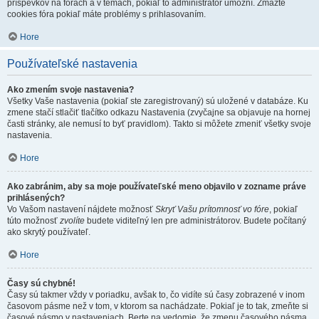
príspevkov na fórach a v témach, pokiaľ to administrátor umožní. Zmažte
cookies fóra pokiaľ máte problémy s prihlasovaním.
Hore
Používateľské nastavenia
Ako zmením svoje nastavenia?
Všetky Vaše nastavenia (pokiaľ ste zaregistrovaný) sú uložené v databáze. Ku
zmene stačí stlačiť tlačítko odkazu Nastavenia (zvyčajne sa objavuje na hornej
časti stránky, ale nemusí to byť pravidlom). Takto si môžete zmeniť všetky svoje
nastavenia.
Hore
Ako zabránim, aby sa moje používateľské meno objavilo v zozname práve
prihlásených?
Vo Vašom nastavení nájdete možnosť
Skryť Vašu prítomnosť vo fóre
, pokiaľ
túto možnosť
zvolíte
budete viditeľný len pre administrátorov. Budete počítaný
ako skrytý používateľ.
Hore
Časy sú chybné!
Časy sú takmer vždy v poriadku, avšak to, čo vidíte sú časy zobrazené v inom
časovom pásme než v tom, v ktorom sa nachádzate. Pokiaľ je to tak, zmeňte si
časové pásmo v nastaveniach. Berte na vedomie, že zmenu časového pásma