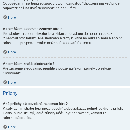
Odpovedaním na tému so zaškrtnutou možnosťou “Upozorni ma keď príde
odpoveď” tiež nastaví sledovanie na danú tému.
Hore
Ako môžem sledovať zvolené fóra?
Pre sledovanie jednotlivého fóra, kliknite po vstupu do neho na odkaz
"Sledovať toto fórum". Pre sledovanie témy kliknite na odkaz v ňom alebo pri
odosielaní príspevku zvoľte možnosť sledovať túto tému.
Hore
Ako môžem zrušiť sledovanie?
Pre zrušenie sledovania, prejdite v používateľskom panely do sekcie
Sledovanie.
Hore
Prílohy
Aké prílohy sú povolené na tomto fóre?
Každý administrátor fóra môže povoliť alebo zakázať jednotlivé druhy príloh.
Pokiaľ si nie ste istý, ktoré súbory môžu byť nahrávané, kontaktuje
administrátora fóra.
Hore