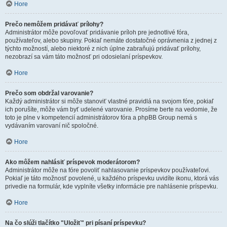
Hore
Prečo nemôžem pridávať prílohy?
Administrátor môže povoľovať pridávanie príloh pre jednotlivé fóra,
používateľov, alebo skupiny. Pokiaľ nemáte dostatočné oprávnenia z jednej z
týchto možností, alebo niektoré z nich úplne zabraňujú pridávať prílohy,
nezobrazí sa vám táto možnosť pri odosielaní príspevkov.
Hore
Prečo som obdržal varovanie?
Každý administrátor si môže stanoviť vlastné pravidlá na svojom fóre, pokiaľ
ich porušíte, môže vám byť udelené varovanie. Prosíme berte na vedomie, že
toto je plne v kompetencií administrátorov fóra a phpBB Group nemá s
vydávaním varovaní nič spoločné.
Hore
Ako môžem nahlásiť príspevok moderátorom?
Administrátor môže na fóre povoliť nahlasovanie príspevkov používateľovi.
Pokiaľ je táto možnosť povolené, u každého príspevku uvidíte ikonu, ktorá vás
privedie na formulár, kde vyplníte všetky informácie pre nahlásenie príspevku.
Hore
Na čo slúži tlačítko "Uložiť" pri písaní príspevku?