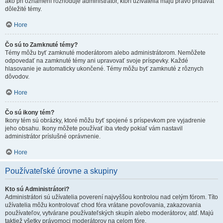
ako pri oznámení rozhoduje administrátor, ktorí užívatelia majú právo pridávať
dôležité témy.
Hore
Čo sú to Zamknuté témy?
Témy môžu byť zamknuté moderátorom alebo administrátorom. Nemôžete
odpovedať na zamknuté témy ani upravovať svoje príspevky. Každé
hlasovanie je automaticky ukončené. Témy môžu byť zamknuté z rôznych
dôvodov.
Hore
Čo sú ikony tém?
Ikony tém sú obrázky, ktoré môžu byť spojené s príspevkom pre vyjadrenie
jeho obsahu. Ikony môžete používať iba vtedy pokiaľ vám nastavil
administrátor príslušné oprávnenie.
Hore
Používateľské úrovne a skupiny
Kto sú Administrátori?
Administrátori sú užívatelia poverení najvyššou kontrolou nad celým fórom. Títo
užívatelia môžu kontrolovať chod fóra vrátane povoľovania, zakazovania
používateľov, vytvárane používateľských skupín alebo moderátorov, atď. Majú
taktiež všetky právomoci moderátorov na celom fóre.