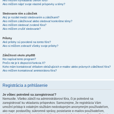
Ako môžem vyhľadávať členov fóra?
Ako môžem nájsť svoje vlastné príspevky a témy?
Sledovanie tém a záložiek
Aký je rozdiel medzi sledovaním a záložkami?
Ako môžem záložkovať alebo sledovať konkrétne témy?
Ako môžem sledovať zvolené fóra?
Ako môžem zrušiť sledovanie?
Prílohy
Aké prílohy sú povolené na tomto fóre?
Ako si môžem zobraziť všetky svoje prílohy?
Záležitosti okolo phpBB
Kto napísal tento program?
Prečo nie je k dispozícii funkcia X?
Koho mám kontaktovať ohľadom obťažujúcich e-mailov alebo právnych záležitostí fóra?
Ako môžem kontaktovať aministrátora fóra?
Registrácia a prihlásenie
Je vôbec potrebné sa zaregistrovať?
Nemusíte. Všetko záleží na administrátorovi fóra, či je potrebné sa
zaregistrovať ku vkladaniu príspevkov. Samozrejme, že registrácia Vám
umožní prístup k ostatným službám nedostupným anonymným používateľom,
ako napr. postavičky, súkromné správy, posielanie e-mailov používateľom,