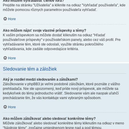
Ako môžem vyhľadávať členov fóra?
Prejdite na stránku "Užívatelia" a kliknite na odkaz "Vyhľadať používateľa", kde
môžete pomocou rôznych parametrov používateľa vyhľadať.
Hore
Ako môžem nájsť svoje vlastné príspevky a témy?
K vaším príspevkom sa môžete dostať kliknutím na odkaz "Hľadať
používateľove príspevky" v používateľskom panely, alebo cez váš profil. Pre
vyhľadávanie tém, ktoré ste odoslali, využite stránku pokročilého
vyhľadávania, kde zadáte odpovedajúce kritéria.
Hore
Sledovanie tém a záložiek
Aký je rozdiel medzi sledovaním a záložkami?
Záložkovanie v phpBB3 je veľmi podobné záložkám, ktoré poznáte z vášho
prehliadača. Nie ste upozornený, keď príde nový príspevok, ale môžete sa
kedykoľvek do témy jednoducho vrátiť. Sledovanie vám ale naopak uľahčí
prechádzanie tím, že vás kontaktuje vami vybraným spôsobom.
Hore
Ako môžem záložkovať alebo sledovať konkrétne témy?
Môžete záložkovať alebo sledovať konkrétne témy kliknutím na odkaz v meno
“Nástroje témy”, zvyčajne umiestnenom tesne nad a pod témou.