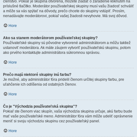
členstvo. Pokiaľ je skupina otvorená, môžete žiadať o zaradenie kliknutím na
príslušné tlačítko. Moderátor používateľskej skupiny musí vašu žiadosť schváliť
a môže sa vás spýtať na dôvody, prečo chcete do skupiny vstúpiť. Prosím,
nenadávajte moderátorovi, pokiaľ vašej žiadosti nevyhovie. Má svoj dôvod.
Hore
Ako sa stanem moderátorom používateľskej skupiny?
Používateľské skupiny sú pôvodne vytvorené administrátorom a môžu taktiež
ustanoviť moderátora. Ak máte záujem vytvoriť používateľskú skupinu, potom
ako prvého kontaktujte administrátora súkromnou správou.
Hore
Prečo majú niektoré skupiny inú farbu?
Je možné, aby administrátor fóra pridelil členom určitej skupiny farbu, pre
uľahčenie ich odlíšenia od ostatných členov.
Hore
Čo je "Východzia používateľská skupina"?
Pokiaľ ste členom viac skupín, vaša východzia skupina určuje, akú farbu bude
mať vaše používateľské meno. Administrátor fóra vám môže udeliť oprávnenie
meniť si svoju východziu skupinu cez používateľský panel.
Hore