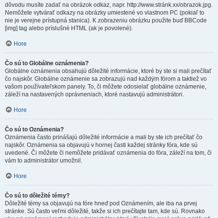
dôvodu musíte zadať na obrázok odkaz, napr. http://www.stránk.xx/obrazok.jpg.
Nemôžete vytvárať odkazy na obrázky umiestené vo vlastnom PC (pokiaľ to
nie je verejne prístupná stanica). K zobrazeniu obrázku použite buď BBCode
[img] tag alebo príslušné HTML (ak je povolené).
Hore
Čo sú to Globálne oznámenia?
Globálne oznámenia obsahujú dôležité informácie, ktoré by ste si mali prečítať
čo najskôr. Globálne oznámenie sa zobrazujú nad každým fórom a taktiež vo
vašom používateľskom panely. To, či môžete odosielať globálne oznámenie,
záleží na nastavených oprávneniach, ktoré nastavujú administrátori.
Hore
Čo sú to Oznámenia?
Oznámenia často prinášajú dôležité informácie a mali by ste ich prečítať čo
najskôr. Oznámenia sa objavujú v hornej časti každej stránky fóra, kde sú
uvedené. Či môžete či nemôžete pridávať oznámenia do fóra, záleží na tom, či
vám to administrátor umožnil.
Hore
Čo sú to dôležité témy?
Dôležité témy sa objavujú na fóre hneď pod Oznámením, ale iba na prvej
stránke. Sú často veľmi dôležité, takže si ich prečítajte tam, kde sú. Rovnako