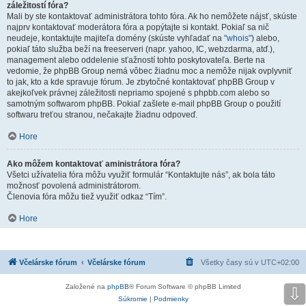
záležitostí fóra?
Mali by ste kontaktovať administrátora tohto fóra. Ak ho nemôžete nájsť, skúste
najprv kontaktovať moderátora fóra a popýtajte si kontakt. Pokiaľ sa nič
neudeje, kontaktujte majiteľa domény (skúste vyhľadať na
"whois"
) alebo,
pokiaľ táto služba beží na freeserveri (napr. yahoo, IC, webzdarma, atď.),
management alebo oddelenie sťažností tohto poskytovateľa. Berte na
vedomie, že phpBB Group nemá vôbec žiadnu moc a nemôže nijak ovplyvniť
to jak, kto a kde spravuje fórum. Je zbytočné kontaktovať phpBB Group v
akejkoľvek právnej záležitosti nepriamo spojené s phpbb.com alebo so
samotným softwarom phpBB. Pokiaľ zašlete e-mail phpBB Group o použití
softwaru treťou stranou, nečakajte žiadnu odpoveď.
Hore
Ako môžem kontaktovať aministrátora fóra?
Všetci užívatelia fóra môžu využiť formulár “Kontaktujte nás”, ak bola táto
možnosť povolená administrátorom.
Členovia fóra môžu tiež využiť odkaz “Tím”.
Hore
Včelárske fórum
Včelárske fórum
Všetky časy sú v
UTC+02:00
Založené na
phpBB
® Forum Software © phpBB Limited
⇩
Súkromie
|
Podmienky