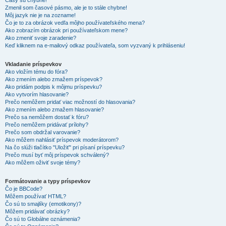
Časy sú chybné!
Zmenil som časové pásmo, ale je to stále chybne!
Môj jazyk nie je na zozname!
Čo je to za obrázok vedľa môjho používateľského mena?
Ako zobrazím obrázok pri používateľskom mene?
Ako zmeniť svoje zaradenie?
Keď kliknem na e-mailový odkaz používateľa, som vyzvaný k prihláseniu!
Vkladanie príspevkov
Ako vložím tému do fóra?
Ako zmením alebo zmažem príspevok?
Ako pridám podpis k môjmu príspevku?
Ako vytvorím hlasovanie?
Prečo nemôžem pridať viac možností do hlasovania?
Ako zmením alebo zmažem hlasovanie?
Prečo sa nemôžem dostať k fóru?
Prečo nemôžem pridávať prílohy?
Prečo som obdržal varovanie?
Ako môžem nahlásiť príspevok moderátorom?
Na čo slúži tlačítko "Uložiť" pri písaní príspevku?
Prečo musí byť môj príspevok schválený?
Ako môžem oživiť svoje témy?
Formátovanie a typy príspevkov
Čo je BBCode?
Môžem používať HTML?
Čo sú to smajlíky (emotikony)?
Môžem pridávať obrázky?
Čo sú to Globálne oznámenia?