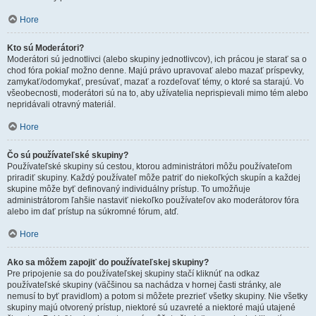
Hore
Kto sú Moderátori?
Moderátori sú jednotlivci (alebo skupiny jednotlivcov), ich prácou je starať sa o
chod fóra pokiaľ možno denne. Majú právo upravovať alebo mazať príspevky,
zamykať/odomykať, presúvať, mazať a rozdeľovať témy, o ktoré sa starajú. Vo
všeobecnosti, moderátori sú na to, aby užívatelia neprispievali mimo tém alebo
nepridávali otravný materiál.
Hore
Čo sú používateľské skupiny?
Používateľské skupiny sú cestou, ktorou administrátori môžu používateľom
priradiť skupiny. Každý používateľ môže patriť do niekoľkých skupín a každej
skupine môže byť definovaný individuálny prístup. To umožňuje
administrátorom ľahšie nastaviť niekoľko používateľov ako moderátorov fóra
alebo im dať prístup na súkromné fórum, atď.
Hore
Ako sa môžem zapojiť do používateľskej skupiny?
Pre pripojenie sa do používateľskej skupiny stačí kliknúť na odkaz
používateľské skupiny (väčšinou sa nachádza v hornej časti stránky, ale
nemusí to byť pravidlom) a potom si môžete prezrieť všetky skupiny. Nie všetky
skupiny majú otvorený prístup, niektoré sú uzavreté a niektoré majú utajené