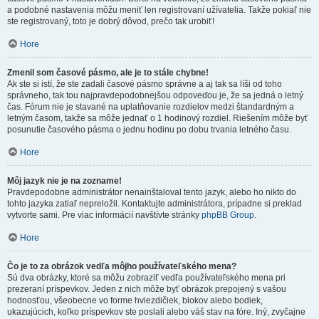
a podobné nastavenia môžu meniť len registrovaní užívatelia. Takže pokiaľ nie
ste registrovaný, toto je dobrý dôvod, prečo tak urobiť!
Hore
Zmenil som časové pásmo, ale je to stále chybne!
Ak ste si istí, že ste zadali časové pásmo správne a aj tak sa líši od toho
správneho, tak tou najpravdepodobnejšou odpoveďou je, že sa jedná o letný
čas. Fórum nie je stavané na uplatňovanie rozdielov medzi štandardným a
letným časom, takže sa môže jednať o 1 hodinový rozdiel. Riešením môže byť
posunutie časového pásma o jednu hodinu po dobu trvania letného času.
Hore
Môj jazyk nie je na zozname!
Pravdepodobne administrátor nenainštaloval tento jazyk, alebo ho nikto do
tohto jazyka zatiaľ nepreložil. Kontaktujte administrátora, prípadne si preklad
vytvorte sami. Pre viac informácií navštívte stránky
phpBB Group
.
Hore
Čo je to za obrázok vedľa môjho používateľského mena?
Sú dva obrázky, ktoré sa môžu zobraziť vedľa používateľského mena pri
prezeraní príspevkov. Jeden z nich môže byť obrázok prepojený s vašou
hodnosťou, všeobecne vo forme hviezdičiek, blokov alebo bodiek,
ukazujúcich, koľko príspevkov ste poslali alebo váš stav na fóre. Iný, zvyčajne