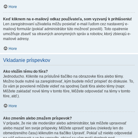
Hore
Keď kliknem na e-mailový odkaz používateľa, som vyzvaný k prihláseniu!
Len zaregistrovaní užívatelia môžu posielať e-mail ľuďom cez nastavený e-
mailový formulár (pokiaľ administrátor túto možnosť povolil). Toto opatrenie
umožňuje zbaviť sa otravných anonymných správ a robotov, ktorý zbierajú e-
mailové adresy.
Hore
Vkladanie príspevkov
Ako vložím tému do fóra?
Jednoducho. Kliknite na príslušné tlačítko na obrazovke fóra alebo témy.
Možno bude nutné sa zaregistrovať, kým budete môcť prispieť do diskusie. To,
čo vám je povolené môžete vidieť na spodnej časti fóra alebo témy (napr.
Môžete zakladať nové témy v tomto fóre, Môžete odpovedať na témy v tomto
fóre, atď.).
Hore
Ako zmením alebo zmažem príspevok?
V prípade, že nie ste moderátor alebo administrátor, tak môžete upravovať
alebo mazať len svoje príspevky. Môžete upraviť správu (niekedy len do
obmedzeného času) kliknutím na tlačítko Upraviť. Pokiaľ už niekto odpovedal