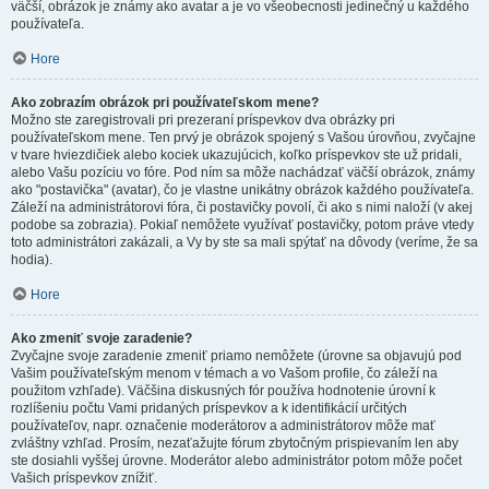
väčší, obrázok je známy ako avatar a je vo všeobecnosti jedinečný u každého
používateľa.
Hore
Ako zobrazím obrázok pri používateľskom mene?
Možno ste zaregistrovali pri prezeraní príspevkov dva obrázky pri
používateľskom mene. Ten prvý je obrázok spojený s Vašou úrovňou, zvyčajne
v tvare hviezdičiek alebo kociek ukazujúcich, koľko príspevkov ste už pridali,
alebo Vašu pozíciu vo fóre. Pod ním sa môže nachádzať väčší obrázok, známy
ako "postavička" (avatar), čo je vlastne unikátny obrázok každého používateľa.
Záleží na administrátorovi fóra, či postavičky povolí, či ako s nimi naloží (v akej
podobe sa zobrazia). Pokiaľ nemôžete využívať postavičky, potom práve vtedy
toto administrátori zakázali, a Vy by ste sa mali spýtať na dôvody (veríme, že sa
hodia).
Hore
Ako zmeniť svoje zaradenie?
Zvyčajne svoje zaradenie zmeniť priamo nemôžete (úrovne sa objavujú pod
Vašim používateľským menom v témach a vo Vašom profile, čo záleží na
použitom vzhľade). Väčšina diskusných fór používa hodnotenie úrovní k
rozlíšeniu počtu Vami pridaných príspevkov a k identifikácií určitých
používateľov, napr. označenie moderátorov a administrátorov môže mať
zvláštny vzhľad. Prosím, nezaťažujte fórum zbytočným prispievaním len aby
ste dosiahli vyššej úrovne. Moderátor alebo administrátor potom môže počet
Vašich príspevkov znížiť.