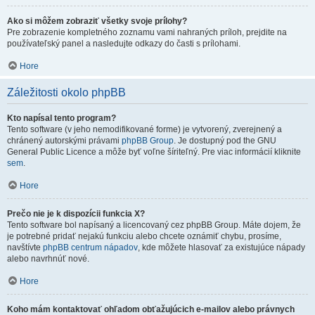
Ako si môžem zobraziť všetky svoje prílohy?
Pre zobrazenie kompletného zoznamu vami nahraných príloh, prejdite na
používateľský panel a nasledujte odkazy do časti s prílohami.
Hore
Záležitosti okolo phpBB
Kto napísal tento program?
Tento software (v jeho nemodifikované forme) je vytvorený, zverejnený a
chránený autorskými právami
phpBB Group
. Je dostupný pod the GNU
General Public Licence a môže byť voľne šíriteľný. Pre viac informácií kliknite
sem
.
Hore
Prečo nie je k dispozícii funkcia X?
Tento software bol napísaný a licencovaný cez phpBB Group. Máte dojem, že
je potrebné pridať nejakú funkciu alebo chcete oznámiť chybu, prosíme,
navštívte
phpBB centrum nápadov
, kde môžete hlasovať za existujúce nápady
alebo navrhnúť nové.
Hore
Koho mám kontaktovať ohľadom obťažujúcich e-mailov alebo právnych