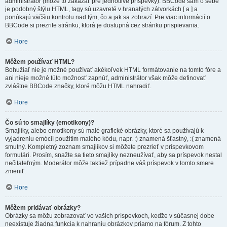
administrátor (môže to zakázať pre jednotlivé príspevky). BBCode sám o sebe
je podobný štýlu HTML, tagy sú uzavreté v hranatých zátvorkách [ a ] a
ponúkajú väčšiu kontrolu nad tým, čo a jak sa zobrazí. Pre viac informácií o
BBCode si prezrite stránku, ktorá je dostupná cez stránku prispievania.
Hore
Môžem používať HTML?
Bohužiaľ nie je možné používať akékoľvek HTML formátovanie na tomto fóre a
ani nieje možné túto možnosť zapnúť, administrátor však môže definovať
zvláštne BBCode značky, ktoré môžu HTML nahradiť.
Hore
Čo sú to smajlíky (emotikony)?
Smajlíky, alebo emotikony sú malé grafické obrázky, ktoré sa používajú k
vyjadreniu emócií použitím malého kódu, napr. :) znamená šťastný, :( znamená
smutný. Kompletný zoznam smajlíkov si môžete prezrieť v príspevkovom
formulári. Prosím, snažte sa tieto smajlíky nezneužívať, aby sa príspevok nestal
nečitateľným. Moderátor môže taktiež prípadne váš príspevok v tomto smere
zmeniť.
Hore
Môžem pridávať obrázky?
Obrázky sa môžu zobrazovať vo vašich príspevkoch, keďže v súčasnej dobe
neexistuje žiadna funkcia k nahraniu obrázkov priamo na fórum. Z tohto