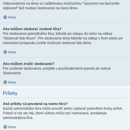
Odpovedaním na tému so zaškrtnutou možnosťou “Upozorni ma keď príde
odpoveď” tiež nastaví sledovanie na danú tému.
Hore
Ako môžem sledovať zvolené fóra?
Pre sledovanie jednotlivého fóra, kliknite po vstupu do neho na odkaz
"Sledovať toto fórum". Pre sledovanie témy kliknite na odkaz v ňom alebo pri
odosielaní príspevku zvoľte možnosť sledovať túto tému.
Hore
Ako môžem zrušiť sledovanie?
Pre zrušenie sledovania, prejdite v používateľskom panely do sekcie
Sledovanie.
Hore
Prílohy
Aké prílohy sú povolené na tomto fóre?
Každý administrátor fóra môže povoliť alebo zakázať jednotlivé druhy príloh.
Pokiaľ si nie ste istý, ktoré súbory môžu byť nahrávané, kontaktuje
administrátora fóra.
Hore