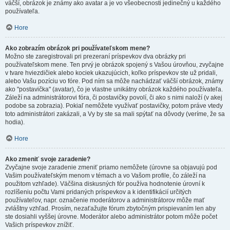
väčší, obrázok je známy ako avatar a je vo všeobecnosti jedinečný u každého
používateľa.
Hore
Ako zobrazím obrázok pri používateľskom mene?
Možno ste zaregistrovali pri prezeraní príspevkov dva obrázky pri
používateľskom mene. Ten prvý je obrázok spojený s Vašou úrovňou, zvyčajne
v tvare hviezdičiek alebo kociek ukazujúcich, koľko príspevkov ste už pridali,
alebo Vašu pozíciu vo fóre. Pod ním sa môže nachádzať väčší obrázok, známy
ako "postavička" (avatar), čo je vlastne unikátny obrázok každého používateľa.
Záleží na administrátorovi fóra, či postavičky povolí, či ako s nimi naloží (v akej
podobe sa zobrazia). Pokiaľ nemôžete využívať postavičky, potom práve vtedy
toto administrátori zakázali, a Vy by ste sa mali spýtať na dôvody (veríme, že sa
hodia).
Hore
Ako zmeniť svoje zaradenie?
Zvyčajne svoje zaradenie zmeniť priamo nemôžete (úrovne sa objavujú pod
Vašim používateľským menom v témach a vo Vašom profile, čo záleží na
použitom vzhľade). Väčšina diskusných fór používa hodnotenie úrovní k
rozlíšeniu počtu Vami pridaných príspevkov a k identifikácií určitých
používateľov, napr. označenie moderátorov a administrátorov môže mať
zvláštny vzhľad. Prosím, nezaťažujte fórum zbytočným prispievaním len aby
ste dosiahli vyššej úrovne. Moderátor alebo administrátor potom môže počet
Vašich príspevkov znížiť.