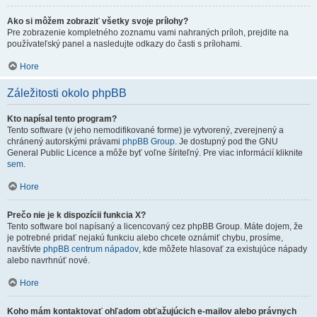
Ako si môžem zobraziť všetky svoje prílohy?
Pre zobrazenie kompletného zoznamu vami nahraných príloh, prejdite na
používateľský panel a nasledujte odkazy do časti s prílohami.
Hore
Záležitosti okolo phpBB
Kto napísal tento program?
Tento software (v jeho nemodifikované forme) je vytvorený, zverejnený a
chránený autorskými právami
phpBB Group
. Je dostupný pod the GNU
General Public Licence a môže byť voľne šíriteľný. Pre viac informácií kliknite
sem
.
Hore
Prečo nie je k dispozícii funkcia X?
Tento software bol napísaný a licencovaný cez phpBB Group. Máte dojem, že
je potrebné pridať nejakú funkciu alebo chcete oznámiť chybu, prosíme,
navštívte
phpBB centrum nápadov
, kde môžete hlasovať za existujúce nápady
alebo navrhnúť nové.
Hore
Koho mám kontaktovať ohľadom obťažujúcich e-mailov alebo právnych