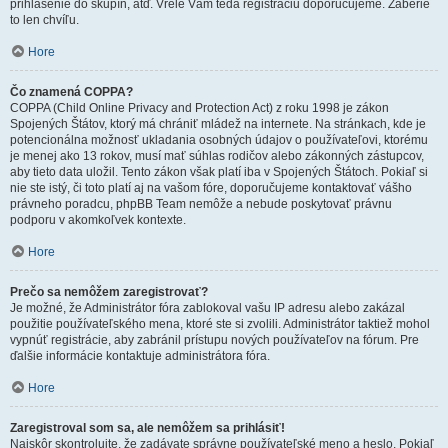
prihlásenie do skupín, atď. Vrele Vám teda registráciu doporučujeme. Zaberie
to len chvíľu.
Hore
Čo znamená COPPA?
COPPA (Child Online Privacy and Protection Act) z roku 1998 je zákon
Spojených Štátov, ktorý má chrániť mládež na internete. Na stránkach, kde je
potencionálna možnosť ukladania osobných údajov o používateľovi, ktorému
je menej ako 13 rokov, musí mať súhlas rodičov alebo zákonných zástupcov,
aby tieto data uložil. Tento zákon však platí iba v Spojených Štátoch. Pokiaľ si
nie ste istý, či toto platí aj na vašom fóre, doporučujeme kontaktovať vášho
právneho poradcu, phpBB Team nemôže a nebude poskytovať právnu
podporu v akomkoľvek kontexte.
Hore
Prečo sa nemôžem zaregistrovať?
Je možné, že Administrátor fóra zablokoval vašu IP adresu alebo zakázal
použitie používateľského mena, ktoré ste si zvolili. Administrátor taktiež mohol
vypnúť registrácie, aby zabránil prístupu nových používateľov na fórum. Pre
ďalšie informácie kontaktuje administrátora fóra.
Hore
Zaregistroval som sa, ale nemôžem sa prihlásiť!
Najskôr skontrolujte, že zadávate správne používateľské meno a heslo. Pokiaľ