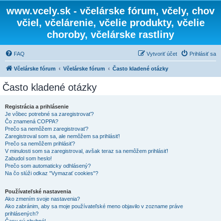
www.vcely.sk - včelárske fórum, včely, chov
včiel, včelárenie, včelie produkty, včelie
choroby, včelárske rastliny
FAQ
Vytvoriť účet
Prihlásiť sa
Včelárske fórum
Včelárske fórum
Často kladené otázky
Často kladené otázky
Registrácia a prihlásenie
Je vôbec potrebné sa zaregistrovať?
Čo znamená COPPA?
Prečo sa nemôžem zaregistrovať?
Zaregistroval som sa, ale nemôžem sa prihlásiť!
Prečo sa nemôžem prihlásiť?
V minulosti som sa zaregistroval, avšak teraz sa nemôžem prihlásiť!
Zabudol som heslo!
Prečo som automaticky odhlásený?
Na čo slúži odkaz "Vymazať cookies"?
Používateľské nastavenia
Ako zmením svoje nastavenia?
Ako zabránim, aby sa moje používateľské meno objavilo v zozname práve
prihlásených?