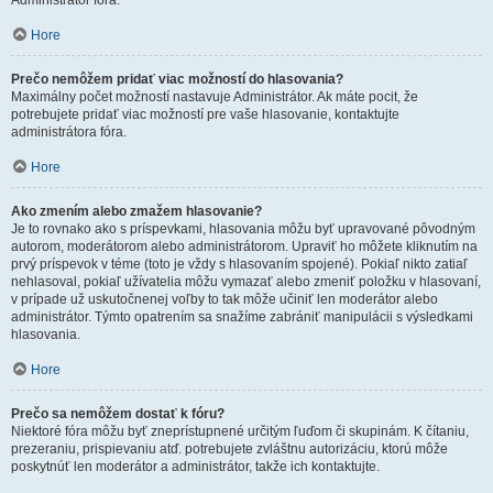
Administrátor fóra.
Hore
Prečo nemôžem pridať viac možností do hlasovania?
Maximálny počet možností nastavuje Administrátor. Ak máte pocit, že
potrebujete pridať viac možností pre vaše hlasovanie, kontaktujte
administrátora fóra.
Hore
Ako zmením alebo zmažem hlasovanie?
Je to rovnako ako s príspevkami, hlasovania môžu byť upravované pôvodným
autorom, moderátorom alebo administrátorom. Upraviť ho môžete kliknutím na
prvý príspevok v téme (toto je vždy s hlasovaním spojené). Pokiaľ nikto zatiaľ
nehlasoval, pokiaľ užívatelia môžu vymazať alebo zmeniť položku v hlasovaní,
v prípade už uskutočnenej voľby to tak môže učiniť len moderátor alebo
administrátor. Týmto opatrením sa snažíme zabrániť manipulácii s výsledkami
hlasovania.
Hore
Prečo sa nemôžem dostať k fóru?
Niektoré fóra môžu byť zneprístupnené určitým ľuďom či skupinám. K čítaniu,
prezeraniu, prispievaniu atď. potrebujete zvláštnu autorizáciu, ktorú môže
poskytnúť len moderátor a administrátor, takže ich kontaktujte.