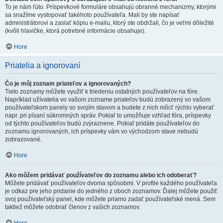
To je nám ľúto. Príspevkové formuláre obsahujú obranné mechanizmy, ktorými
sa snažíme vystopovať takéhoto používateľa. Mali by ste napísať
administrátorovi a zaslať kópiu e-mailu, ktorý ste obdržali, čo je veľmi dôležité
(kvôli hlavičke, ktorá potrebné informácie obsahuje).
Hore
Priatelia a ignorovaní
Čo je môj zoznam priateľov a ignorovaných?
Tieto zoznamy môžete využiť k triedeniu ostatných používateľov na fóre.
Napríklad užívatelia vo vašom zozname priateľov budú zobrazený vo vašom
používateľskom panely so svojím stavom a budete z nich môcť rýchlo vyberať
napr. pri písaní súkromných správ. Pokiaľ to umožňuje vzhľad fóra, príspevky
od týchto používateľov budú zvýraznene. Pokiaľ pridáte používateľov do
zoznamu ignorovaných, ich príspevky vám vo východzom stave nebudú
zobrazované.
Hore
Ako môžem pridávať používateľov do zoznamu alebo ich odoberať?
Môžete pridávať používateľov dvoma spôsobmi. V profile každého používateľa
je odkaz pre jeho pridanie do jedného z oboch zoznamov. Ďalej môžete použiť
svoj používateľský panel, kde môžete priamo zadať používateľské mená. Sem
taktiež môžete odobrať členov z vašich zoznamov.