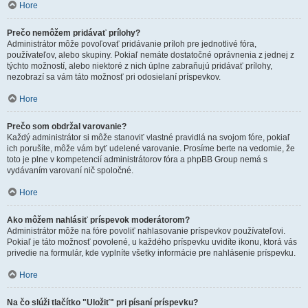
Hore
Prečo nemôžem pridávať prílohy?
Administrátor môže povoľovať pridávanie príloh pre jednotlivé fóra,
používateľov, alebo skupiny. Pokiaľ nemáte dostatočné oprávnenia z jednej z
týchto možností, alebo niektoré z nich úplne zabraňujú pridávať prílohy,
nezobrazí sa vám táto možnosť pri odosielaní príspevkov.
Hore
Prečo som obdržal varovanie?
Každý administrátor si môže stanoviť vlastné pravidlá na svojom fóre, pokiaľ
ich porušíte, môže vám byť udelené varovanie. Prosíme berte na vedomie, že
toto je plne v kompetencií administrátorov fóra a phpBB Group nemá s
vydávaním varovaní nič spoločné.
Hore
Ako môžem nahlásiť príspevok moderátorom?
Administrátor môže na fóre povoliť nahlasovanie príspevkov používateľovi.
Pokiaľ je táto možnosť povolené, u každého príspevku uvidíte ikonu, ktorá vás
privedie na formulár, kde vyplníte všetky informácie pre nahlásenie príspevku.
Hore
Na čo slúži tlačítko "Uložiť" pri písaní príspevku?