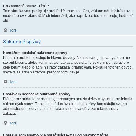
Čo znamená odkaz "Tím"?
Táto stránka vám poskytuje prehľad členov tímu fóra, vrátane administrátorov a
moderátorov vrátane ďalších informácií, ako napr. ktoré fóra moderujú, hodnosť
atď.
Hore
Súkromné správy
Nemôžem posielať súkromné správy!
Pre tento problém existujú tri hlavné dôvody. Nie ste zaregistrovaný alebo nie
ste prihlásený, alebo administrátor zakázal posielanie súkromných správ pre
celé fórum alebo to administrátor zakázal priamo vám. Pokiaľ je toto ten dôvod,
spýtajte sa administrátora, prečo to tomu tak je.
Hore
Dostávam nechcené súkromné správy!
Plánujeme pridanie zoznamu ignorovaných používateľov v systému zasielania
súkromných správ. Teraz, pokiaľ dostávate takéto správy, kontaktujte svojho
administrátora, ktorý má tu moc takému používateľovi zasielanie správ
zakázať.
Hore
Dostal/a som spamový a obťažujúci e-mail od niekoho z fóra!