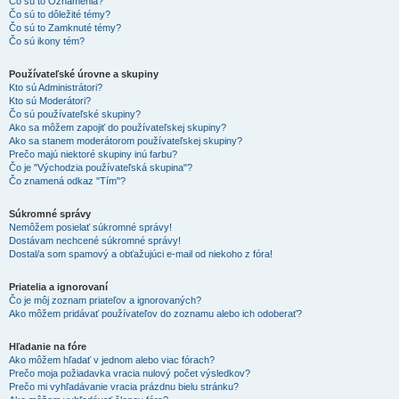
Čo sú to Oznámenia?
Čo sú to dôležité témy?
Čo sú to Zamknuté témy?
Čo sú ikony tém?
Používateľské úrovne a skupiny
Kto sú Administrátori?
Kto sú Moderátori?
Čo sú používateľské skupiny?
Ako sa môžem zapojiť do používateľskej skupiny?
Ako sa stanem moderátorom používateľskej skupiny?
Prečo majú niektoré skupiny inú farbu?
Čo je "Východzia používateľská skupina"?
Čo znamená odkaz "Tím"?
Súkromné správy
Nemôžem posielať súkromné správy!
Dostávam nechcené súkromné správy!
Dostal/a som spamový a obťažujúci e-mail od niekoho z fóra!
Priatelia a ignorovaní
Čo je môj zoznam priateľov a ignorovaných?
Ako môžem pridávať používateľov do zoznamu alebo ich odoberať?
Hľadanie na fóre
Ako môžem hľadať v jednom alebo viac fórach?
Prečo moja požiadavka vracia nulový počet výsledkov?
Prečo mi vyhľadávanie vracia prázdnu bielu stránku?