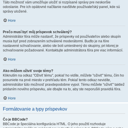
Táto možnosť vám umožňuje uložiť si rozpísané správy pre neskoršie
odoslanie. Pre ich opätovné načítanie navštívte používateľský panel, kde sú
správy uložené.
Hore
Prečo musí byť môj príspevok schválený?
Administrátor fóra môže nastaviť, že príspevky od používateľov alebo skupín
musia byť pred zobrazením schválené moderátormi. Buďto je na fóre
nastavené schvaľovanie, alebo ste boli umiestnený do skupiny, pri ktorej je
schvaľovanie požadované. Kontaktujte administrátora fóra pre viac informácií.
Hore
Ako môžem oživiť svoje témy?
Kliknutím na odkaz "Oživiť tému", pokiaľ ho vidíte, môžete "oživiť" tému, čím ho
posuniete na prvé miesto v prehľadu tém. Pokiaľ tento odkaz nevidíte,
administrátor túto možnosť pravdepodobne vypol. Tému môžete "oživiť" taktiež
pridaním nového príspevku, ale dbajte na to, aby ste neporušili pravidlá fóra.
Hore
Formátovanie a typy príspevkov
Čo je BBCode?
BBCode je špeciálna konfigurácia HTML. O jeho použití rozhoduje