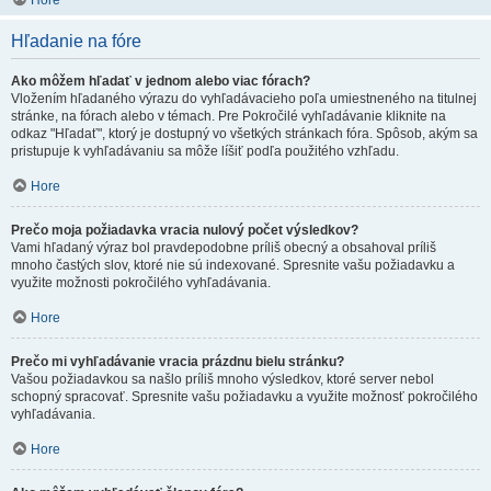
Hore
Hľadanie na fóre
Ako môžem hľadať v jednom alebo viac fórach?
Vložením hľadaného výrazu do vyhľadávacieho poľa umiestneného na titulnej
stránke, na fórach alebo v témach. Pre Pokročilé vyhľadávanie kliknite na
odkaz "Hľadať", ktorý je dostupný vo všetkých stránkach fóra. Spôsob, akým sa
pristupuje k vyhľadávaniu sa môže líšiť podľa použitého vzhľadu.
Hore
Prečo moja požiadavka vracia nulový počet výsledkov?
Vami hľadaný výraz bol pravdepodobne príliš obecný a obsahoval príliš
mnoho častých slov, ktoré nie sú indexované. Spresnite vašu požiadavku a
využite možnosti pokročilého vyhľadávania.
Hore
Prečo mi vyhľadávanie vracia prázdnu bielu stránku?
Vašou požiadavkou sa našlo príliš mnoho výsledkov, ktoré server nebol
schopný spracovať. Spresnite vašu požiadavku a využite možnosť pokročilého
vyhľadávania.
Hore