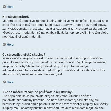
Hore
Kto sú Moderátori?
Moderátori sú jednotlivci (alebo skupiny jednotlivcov), ich prácou je starať sa o
chod fóra pokiaľ možno denne. Majú právo upravovať alebo mazať príspevky,
zamykať/odomykať, presúvať, mazať a rozdeľovať témy, o ktoré sa starajú. Vo
všeobecnosti, moderátori sú na to, aby užívatelia neprispievali mimo tém alebo
nepridávali otravný materiál.
Hore
Čo sú používateľské skupiny?
Používateľské skupiny sú cestou, ktorou administrátori môžu používateľom
priradiť skupiny. Každý používateľ môže patriť do niekoľkých skupín a každej
skupine môže byť definovaný individuálny prístup. To umožňuje
administrátorom ľahšie nastaviť niekoľko používateľov ako moderátorov fóra
alebo im dať prístup na súkromné fórum, atď.
Hore
Ako sa môžem zapojiť do používateľskej skupiny?
Pre pripojenie sa do používateľskej skupiny stačí kliknúť na odkaz
používateľské skupiny (väčšinou sa nachádza v hornej časti stránky, ale
nemusí to byť pravidlom) a potom si môžete prezrieť všetky skupiny. Nie všetky
skupiny majú otvorený prístup, niektoré sú uzavreté a niektoré majú utajené