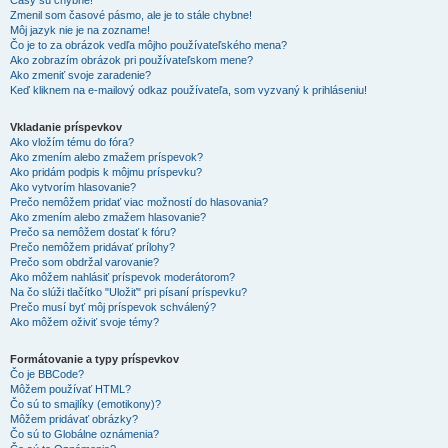
Časy sú chybné!
Zmenil som časové pásmo, ale je to stále chybne!
Môj jazyk nie je na zozname!
Čo je to za obrázok vedľa môjho používateľského mena?
Ako zobrazím obrázok pri používateľskom mene?
Ako zmeniť svoje zaradenie?
Keď kliknem na e-mailový odkaz používateľa, som vyzvaný k prihláseniu!
Vkladanie príspevkov
Ako vložím tému do fóra?
Ako zmením alebo zmažem príspevok?
Ako pridám podpis k môjmu príspevku?
Ako vytvorím hlasovanie?
Prečo nemôžem pridať viac možností do hlasovania?
Ako zmením alebo zmažem hlasovanie?
Prečo sa nemôžem dostať k fóru?
Prečo nemôžem pridávať prílohy?
Prečo som obdržal varovanie?
Ako môžem nahlásiť príspevok moderátorom?
Na čo slúži tlačítko "Uložiť" pri písaní príspevku?
Prečo musí byť môj príspevok schválený?
Ako môžem oživiť svoje témy?
Formátovanie a typy príspevkov
Čo je BBCode?
Môžem používať HTML?
Čo sú to smajlíky (emotikony)?
Môžem pridávať obrázky?
Čo sú to Globálne oznámenia?