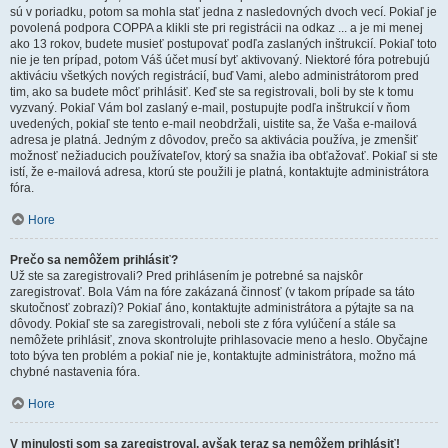
sú v poriadku, potom sa mohla stať jedna z nasledovných dvoch vecí. Pokiaľ je
povolená podpora COPPA a klikli ste pri registrácii na odkaz ... a je mi menej
ako 13 rokov, budete musieť postupovať podľa zaslaných inštrukcií. Pokiaľ toto
nie je ten prípad, potom Váš účet musí byť aktivovaný. Niektoré fóra potrebujú
aktiváciu všetkých nových registrácií, buď Vami, alebo administrátorom pred
tim, ako sa budete môcť prihlásiť. Keď ste sa registrovali, boli by ste k tomu
vyzvaný. Pokiaľ Vám bol zaslaný e-mail, postupujte podľa inštrukcií v ňom
uvedených, pokiaľ ste tento e-mail neobdržali, uistite sa, že Vaša e-mailová
adresa je platná. Jedným z dôvodov, prečo sa aktivácia používa, je zmenšiť
možnosť nežiaducich používateľov, ktorý sa snažia iba obťažovať. Pokiaľ si ste
istí, že e-mailová adresa, ktorú ste použili je platná, kontaktujte administrátora
fóra.
Hore
Prečo sa nemôžem prihlásiť?
Už ste sa zaregistrovali? Pred prihlásením je potrebné sa najskôr
zaregistrovať. Bola Vám na fóre zakázaná činnosť (v takom prípade sa táto
skutočnosť zobrazí)? Pokiaľ áno, kontaktujte administrátora a pýtajte sa na
dôvody. Pokiaľ ste sa zaregistrovali, neboli ste z fóra vylúčení a stále sa
nemôžete prihlásiť, znova skontrolujte prihlasovacie meno a heslo. Obyčajne
toto býva ten problém a pokiaľ nie je, kontaktujte administrátora, možno má
chybné nastavenia fóra.
Hore
V minulosti som sa zaregistroval, avšak teraz sa nemôžem prihlásiť!