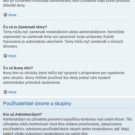
ako pri oznámení rozhoduje administrátor, ktorí užívatelia majú právo pridávať
dôležité témy.
Hore
Čo sú to Zamknuté témy?
Témy môžu byť zamknuté moderátorom alebo administrátorom. Nemôžete
odpovedať na zamknuté témy ani upravovať svoje príspevky. Každé
hlasovanie je automaticky ukončené. Témy môžu byť zamknuté z rôznych
dôvodov.
Hore
Čo sú ikony tém?
Ikony tém sú obrázky, ktoré môžu byť spojené s príspevkom pre vyjadrenie
jeho obsahu. Ikony môžete používať iba vtedy pokiaľ vám nastavil
administrátor príslušné oprávnenie.
Hore
Používateľské úrovne a skupiny
Kto sú Administrátori?
Administrátori sú užívatelia poverení najvyššou kontrolou nad celým fórom. Títo
užívatelia môžu kontrolovať chod fóra vrátane povoľovania, zakazovania
používateľov, vytvárane používateľských skupín alebo moderátorov, atď. Majú
taktiež všetky právomoci moderátorov na celom fóre.