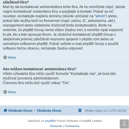
záležitostí fóra?
Mali by ste kontaktovať administrátora tohto fóra. Ak ho nemôžete nájsť, skúste
najprv kontaktovať moderátora fóra a popýtajte si kontakt. Pokiaľ sa nič
neudeje, kontaktujte majiteľa domény (skúste vyhľadať na
"whois"
) alebo,
pokiaľ táto služba beží na freeserveri (napr. yahoo, IC, webzdarma, atď.),
management alebo oddelenie sťažností tohto poskytovateľa. Berte na
vedomie, že phpBB Group nemá vôbec žiadnu moc a nemôže nijak ovplyvniť
to jak, kto a kde spravuje fórum. Je zbytočné kontaktovať phpBB Group v
akejkoľvek právnej záležitosti nepriamo spojené s phpbb.com alebo so
samotným softwarom phpBB. Pokiaľ zašlete e-mail phpBB Group o použití
softwaru treťou stranou, nečakajte žiadnu odpoveď.
Hore
Ako môžem kontaktovať aministrátora fóra?
Všetci užívatelia fóra môžu využiť formulár “Kontaktujte nás”, ak bola táto
možnosť povolená administrátorom.
Členovia fóra môžu tiež využiť odkaz “Tím”.
Hore
Včelárske fórum
Včelárske fórum
Všetky časy sú v
UTC+02:00
Založené na
phpBB
® Forum Software © phpBB Limited
⇩
Súkromie
|
Podmienky