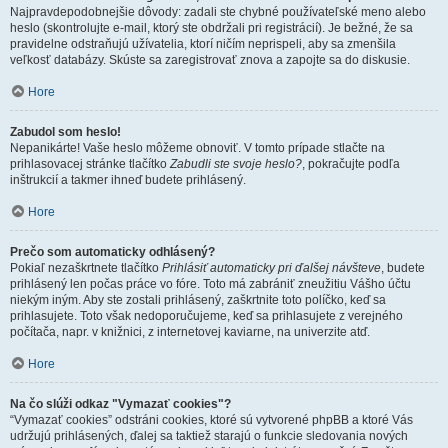
Najpravdepodobnejšie dôvody: zadali ste chybné používateľské meno alebo
heslo (skontrolujte e-mail, ktorý ste obdržali pri registrácií). Je bežné, že sa
pravidelne odstraňujú užívatelia, ktorí ničím neprispeli, aby sa zmenšila
veľkosť databázy. Skúste sa zaregistrovať znova a zapojte sa do diskusie.
Hore
Zabudol som heslo!
Nepanikárte! Vaše heslo môžeme obnoviť. V tomto prípade stlačte na
prihlasovacej stránke tlačítko
Zabudli ste svoje heslo?
, pokračujte podľa
inštrukcií a takmer ihneď budete prihlásený.
Hore
Prečo som automaticky odhlásený?
Pokiaľ nezaškrtnete tlačítko
Prihlásiť automaticky pri ďalšej návšteve
, budete
prihlásený len počas práce vo fóre. Toto má zabrániť zneužitiu Vášho účtu
niekým iným. Aby ste zostali prihlásený, zaškrtnite toto políčko, keď sa
prihlasujete. Toto však nedoporučujeme, keď sa prihlasujete z verejného
počítača, napr. v knižnici, z internetovej kaviarne, na univerzite atď.
Hore
Na čo slúži odkaz "Vymazať cookies"?
“Vymazať cookies” odstráni cookies, ktoré sú vytvorené phpBB a ktoré Vás
udržujú prihlásených, ďalej sa taktiež starajú o funkcie sledovania nových