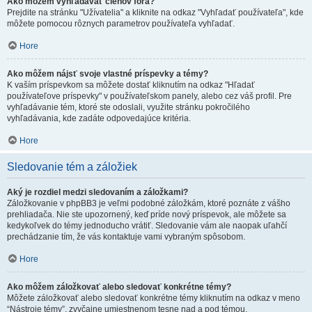
Ako môžem vyhľadávať členov fóra?
Prejdite na stránku "Užívatelia" a kliknite na odkaz "Vyhľadať používateľa", kde
môžete pomocou rôznych parametrov používateľa vyhľadať.
Hore
Ako môžem nájsť svoje vlastné príspevky a témy?
K vaším príspevkom sa môžete dostať kliknutím na odkaz "Hľadať
používateľove príspevky" v používateľskom panely, alebo cez váš profil. Pre
vyhľadávanie tém, ktoré ste odoslali, využite stránku pokročilého
vyhľadávania, kde zadáte odpovedajúce kritéria.
Hore
Sledovanie tém a záložiek
Aký je rozdiel medzi sledovaním a záložkami?
Záložkovanie v phpBB3 je veľmi podobné záložkám, ktoré poznáte z vášho
prehliadača. Nie ste upozornený, keď príde nový príspevok, ale môžete sa
kedykoľvek do témy jednoducho vrátiť. Sledovanie vám ale naopak uľahčí
prechádzanie tím, že vás kontaktuje vami vybraným spôsobom.
Hore
Ako môžem záložkovať alebo sledovať konkrétne témy?
Môžete záložkovať alebo sledovať konkrétne témy kliknutím na odkaz v meno
“Nástroje témy”, zvyčajne umiestnenom tesne nad a pod témou.