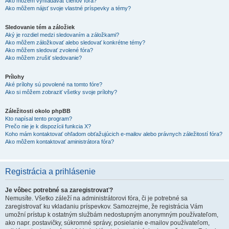
Ako môžem vyhľadávať členov fóra?
Ako môžem nájsť svoje vlastné príspevky a témy?
Sledovanie tém a záložiek
Aký je rozdiel medzi sledovaním a záložkami?
Ako môžem záložkovať alebo sledovať konkrétne témy?
Ako môžem sledovať zvolené fóra?
Ako môžem zrušiť sledovanie?
Prílohy
Aké prílohy sú povolené na tomto fóre?
Ako si môžem zobraziť všetky svoje prílohy?
Záležitosti okolo phpBB
Kto napísal tento program?
Prečo nie je k dispozícii funkcia X?
Koho mám kontaktovať ohľadom obťažujúcich e-mailov alebo právnych záležitostí fóra?
Ako môžem kontaktovať aministrátora fóra?
Registrácia a prihlásenie
Je vôbec potrebné sa zaregistrovať?
Nemusíte. Všetko záleží na administrátorovi fóra, či je potrebné sa
zaregistrovať ku vkladaniu príspevkov. Samozrejme, že registrácia Vám
umožní prístup k ostatným službám nedostupným anonymným používateľom,
ako napr. postavičky, súkromné správy, posielanie e-mailov používateľom,