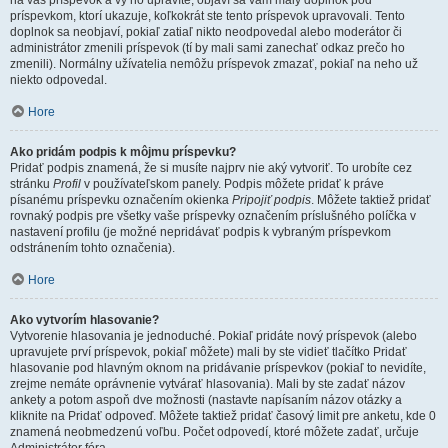
na váš príspevok a vy ho upravíte, objaví sa vám malý doplnok pod
príspevkom, ktorí ukazuje, koľkokrát ste tento príspevok upravovali. Tento
doplnok sa neobjaví, pokiaľ zatiaľ nikto neodpovedal alebo moderátor či
administrátor zmenili príspevok (tí by mali sami zanechať odkaz prečo ho
zmenili). Normálny užívatelia nemôžu príspevok zmazať, pokiaľ na neho už
niekto odpovedal.
Hore
Ako pridám podpis k môjmu príspevku?
Pridať podpis znamená, že si musíte najprv nie aký vytvoriť. To urobíte cez
stránku
Profil
v používateľskom panely. Podpis môžete pridať k práve
písanému príspevku označením okienka
Pripojiť podpis
. Môžete taktiež pridať
rovnaký podpis pre všetky vaše príspevky označením príslušného políčka v
nastavení profilu (je možné nepridávať podpis k vybraným príspevkom
odstránením tohto označenia).
Hore
Ako vytvorím hlasovanie?
Vytvorenie hlasovania je jednoduché. Pokiaľ pridáte nový príspevok (alebo
upravujete prví príspevok, pokiaľ môžete) mali by ste vidieť tlačítko Pridať
hlasovanie pod hlavným oknom na pridávanie príspevkov (pokiaľ to nevidíte,
zrejme nemáte oprávnenie vytvárať hlasovania). Mali by ste zadať názov
ankety a potom aspoň dve možnosti (nastavte napísaním názov otázky a
kliknite na Pridať odpoveď. Môžete taktiež pridať časový limit pre anketu, kde 0
znamená neobmedzenú voľbu. Počet odpovedí, ktoré môžete zadať, určuje