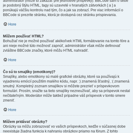
administrátor (môže to zakázať pre jednotlivé príspevky). BBCode sám o sebe
je podobný štýlu HTML, tagy sú uzavreté v hranatých zátvorkách [ a ] a
ponúkajú väčšiu kontrolu nad tým, čo a jak sa zobrazí. Pre viac informácií o
BBCode si prezrite stránku, ktorá je dostupná cez stránku prispievania.
Hore
Môžem používať HTML?
Bohužiaľ nie je možné používať akékoľvek HTML formátovanie na tomto fóre a
ani nieje možné túto možnosť zapnúť, administrátor však môže definovať
zvláštne BBCode značky, ktoré môžu HTML nahradiť.
Hore
Čo sú to smajlíky (emotikony)?
Smajlíky, alebo emotikony sú malé grafické obrázky, ktoré sa používajú k
vyjadreniu emócií použitím malého kódu, napr. :) znamená šťastný, :( znamená
smutný. Kompletný zoznam smajlíkov si môžete prezrieť v príspevkovom
formulári. Prosím, snažte sa tieto smajlíky nezneužívať, aby sa príspevok nestal
nečitateľným. Moderátor môže taktiež prípadne váš príspevok v tomto smere
zmeniť.
Hore
Môžem pridávať obrázky?
Obrázky sa môžu zobrazovať vo vašich príspevkoch, keďže v súčasnej dobe
neexistuje žiadna funkcia k nahraniu obrázkov priamo na fórum. Z tohto