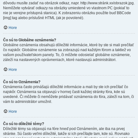
dôvodu musíte zadať na obrázok odkaz, napr. http://www.stránk.xx/obrazok.jpg.
Nemôžete vytvárať odkazy na obrázky umiestené vo vlastnom PC (pokiaľ to
nie je verejne prístupná stanica). K zobrazeniu obrázku použite buď BBCode
[img] tag alebo príslušné HTML (ak je povolené).
Hore
Čo sú to Globálne oznámenia?
Globálne oznámenia obsahujú dôležité informácie, ktoré by ste si mali prečítať
čo najskôr. Globálne oznámenie sa zobrazujú nad každým fórom a taktiež vo
vašom používateľskom panely. To, či môžete odosielať globálne oznámenie,
záleží na nastavených oprávneniach, ktoré nastavujú administrátori.
Hore
Čo sú to Oznámenia?
Oznámenia často prinášajú dôležité informácie a mali by ste ich prečítať čo
najskôr. Oznámenia sa objavujú v hornej časti každej stránky fóra, kde sú
uvedené. Či môžete či nemôžete pridávať oznámenia do fóra, záleží na tom, či
vám to administrátor umožnil.
Hore
Čo sú to dôležité témy?
Dôležité témy sa objavujú na fóre hneď pod Oznámením, ale iba na prvej
stránke. Sú často veľmi dôležité, takže si ich prečítajte tam, kde sú. Rovnako