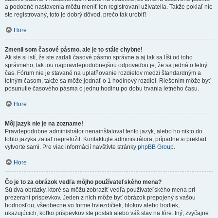
a podobné nastavenia môžu meniť len registrovaní užívatelia. Takže pokiaľ nie
ste registrovaný, toto je dobrý dôvod, prečo tak urobiť!
Hore
Zmenil som časové pásmo, ale je to stále chybne!
Ak ste si istí, že ste zadali časové pásmo správne a aj tak sa líši od toho
správneho, tak tou najpravdepodobnejšou odpoveďou je, že sa jedná o letný
čas. Fórum nie je stavané na uplatňovanie rozdielov medzi štandardným a
letným časom, takže sa môže jednať o 1 hodinový rozdiel. Riešením môže byť
posunutie časového pásma o jednu hodinu po dobu trvania letného času.
Hore
Môj jazyk nie je na zozname!
Pravdepodobne administrátor nenainštaloval tento jazyk, alebo ho nikto do
tohto jazyka zatiaľ nepreložil. Kontaktujte administrátora, prípadne si preklad
vytvorte sami. Pre viac informácií navštívte stránky
phpBB Group
.
Hore
Čo je to za obrázok vedľa môjho používateľského mena?
Sú dva obrázky, ktoré sa môžu zobraziť vedľa používateľského mena pri
prezeraní príspevkov. Jeden z nich môže byť obrázok prepojený s vašou
hodnosťou, všeobecne vo forme hviezdičiek, blokov alebo bodiek,
ukazujúcich, koľko príspevkov ste poslali alebo váš stav na fóre. Iný, zvyčajne