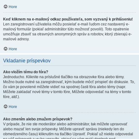
Hore
Keď kliknem na e-mailový odkaz používateľa, som vyzvaný k prihláseniu!
Len zaregistrovaní užívatelia môžu posielať e-mail ľuďom cez nastavený e-
mailový formulár (pokiaľ administrátor túto možnosť povolil). Toto opatrenie
umožňuje zbaviť sa otravných anonymných správ a robotov, ktorý zbierajú e-
mailové adresy.
Hore
Vkladanie príspevkov
Ako vložím tému do fóra?
Jednoducho. Kliknite na príslušné tlačítko na obrazovke fóra alebo témy.
Možno bude nutné sa zaregistrovať, kým budete môcť prispieť do diskusie. To,
čo vám je povolené môžete vidieť na spodnej časti fóra alebo témy (napr.
Môžete zakladať nové témy v tomto fóre, Môžete odpovedať na témy v tomto
fóre, atď.).
Hore
Ako zmením alebo zmažem príspevok?
V prípade, že nie ste moderátor alebo administrátor, tak môžete upravovať
alebo mazať len svoje príspevky. Môžete upraviť správu (niekedy len do
obmedzeného času) kliknutím na tlačítko Upraviť. Pokiaľ už niekto odpovedal