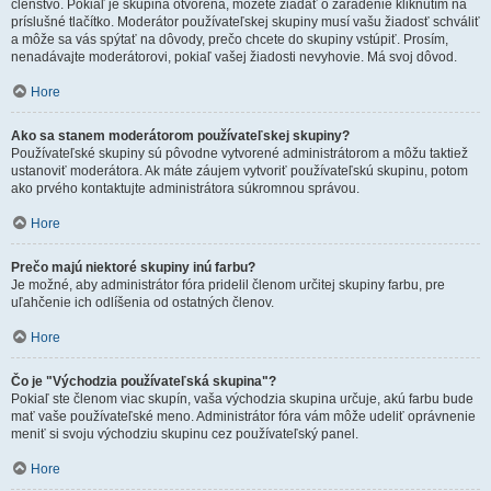
členstvo. Pokiaľ je skupina otvorená, môžete žiadať o zaradenie kliknutím na
príslušné tlačítko. Moderátor používateľskej skupiny musí vašu žiadosť schváliť
a môže sa vás spýtať na dôvody, prečo chcete do skupiny vstúpiť. Prosím,
nenadávajte moderátorovi, pokiaľ vašej žiadosti nevyhovie. Má svoj dôvod.
Hore
Ako sa stanem moderátorom používateľskej skupiny?
Používateľské skupiny sú pôvodne vytvorené administrátorom a môžu taktiež
ustanoviť moderátora. Ak máte záujem vytvoriť používateľskú skupinu, potom
ako prvého kontaktujte administrátora súkromnou správou.
Hore
Prečo majú niektoré skupiny inú farbu?
Je možné, aby administrátor fóra pridelil členom určitej skupiny farbu, pre
uľahčenie ich odlíšenia od ostatných členov.
Hore
Čo je "Východzia používateľská skupina"?
Pokiaľ ste členom viac skupín, vaša východzia skupina určuje, akú farbu bude
mať vaše používateľské meno. Administrátor fóra vám môže udeliť oprávnenie
meniť si svoju východziu skupinu cez používateľský panel.
Hore