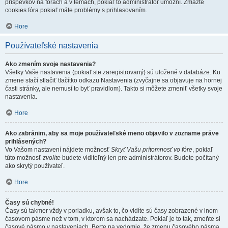
príspevkov na fórach a v témach, pokiaľ to administrátor umožní. Zmažte
cookies fóra pokiaľ máte problémy s prihlasovaním.
Hore
Používateľské nastavenia
Ako zmením svoje nastavenia?
Všetky Vaše nastavenia (pokiaľ ste zaregistrovaný) sú uložené v databáze. Ku
zmene stačí stlačiť tlačítko odkazu Nastavenia (zvyčajne sa objavuje na hornej
časti stránky, ale nemusí to byť pravidlom). Takto si môžete zmeniť všetky svoje
nastavenia.
Hore
Ako zabránim, aby sa moje používateľské meno objavilo v zozname práve
prihlásených?
Vo Vašom nastavení nájdete možnosť
Skryť Vašu prítomnosť vo fóre
, pokiaľ
túto možnosť
zvolíte
budete viditeľný len pre administrátorov. Budete počítaný
ako skrytý používateľ.
Hore
Časy sú chybné!
Časy sú takmer vždy v poriadku, avšak to, čo vidíte sú časy zobrazené v inom
časovom pásme než v tom, v ktorom sa nachádzate. Pokiaľ je to tak, zmeňte si
časové pásmo v nastaveniach. Berte na vedomie, že zmenu časového pásma