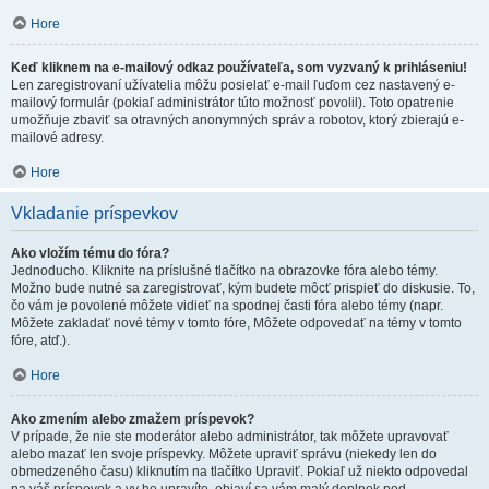
Hore
Keď kliknem na e-mailový odkaz používateľa, som vyzvaný k prihláseniu!
Len zaregistrovaní užívatelia môžu posielať e-mail ľuďom cez nastavený e-
mailový formulár (pokiaľ administrátor túto možnosť povolil). Toto opatrenie
umožňuje zbaviť sa otravných anonymných správ a robotov, ktorý zbierajú e-
mailové adresy.
Hore
Vkladanie príspevkov
Ako vložím tému do fóra?
Jednoducho. Kliknite na príslušné tlačítko na obrazovke fóra alebo témy.
Možno bude nutné sa zaregistrovať, kým budete môcť prispieť do diskusie. To,
čo vám je povolené môžete vidieť na spodnej časti fóra alebo témy (napr.
Môžete zakladať nové témy v tomto fóre, Môžete odpovedať na témy v tomto
fóre, atď.).
Hore
Ako zmením alebo zmažem príspevok?
V prípade, že nie ste moderátor alebo administrátor, tak môžete upravovať
alebo mazať len svoje príspevky. Môžete upraviť správu (niekedy len do
obmedzeného času) kliknutím na tlačítko Upraviť. Pokiaľ už niekto odpovedal