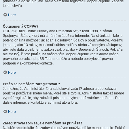
prihlásenie do skupín, atď. Vrele Vám teda registráciu doporučujeme. Zaberie
to len chvíľu.
Hore
Čo znamená COPPA?
COPPA (Child Online Privacy and Protection Act) z roku 1998 je zákon
Spojených Štátov, ktorý má chrániť mládež na internete. Na stránkach, kde je
potencionálna možnosť ukladania osobných údajov o používateľovi, ktorému
je menej ako 13 rokov, musí mať súhlas rodičov alebo zákonných zástupcov,
aby tieto data uložil. Tento zákon však platí iba v Spojených Štátoch. Pokiaľ si
nie ste istý, či toto platí aj na vašom fóre, doporučujeme kontaktovať vášho
právneho poradcu, phpBB Team nemôže a nebude poskytovať právnu
podporu v akomkoľvek kontexte.
Hore
Prečo sa nemôžem zaregistrovať?
Je možné, že Administrátor fóra zablokoval vašu IP adresu alebo zakázal
použitie používateľského mena, ktoré ste si zvolili. Administrátor taktiež mohol
vypnúť registrácie, aby zabránil prístupu nových používateľov na fórum. Pre
ďalšie informácie kontaktuje administrátora fóra.
Hore
Zaregistroval som sa, ale nemôžem sa prihlásiť!
Najskôr skontrolujte, že zadávate správne používateľské meno a heslo. Pokiaľ