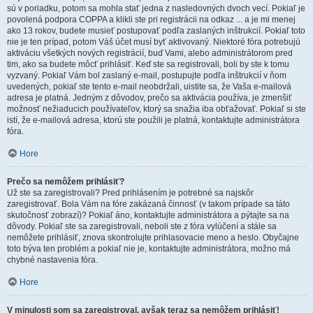
sú v poriadku, potom sa mohla stať jedna z nasledovných dvoch vecí. Pokiaľ je
povolená podpora COPPA a klikli ste pri registrácii na odkaz ... a je mi menej
ako 13 rokov, budete musieť postupovať podľa zaslaných inštrukcií. Pokiaľ toto
nie je ten prípad, potom Váš účet musí byť aktivovaný. Niektoré fóra potrebujú
aktiváciu všetkých nových registrácií, buď Vami, alebo administrátorom pred
tim, ako sa budete môcť prihlásiť. Keď ste sa registrovali, boli by ste k tomu
vyzvaný. Pokiaľ Vám bol zaslaný e-mail, postupujte podľa inštrukcií v ňom
uvedených, pokiaľ ste tento e-mail neobdržali, uistite sa, že Vaša e-mailová
adresa je platná. Jedným z dôvodov, prečo sa aktivácia používa, je zmenšiť
možnosť nežiaducich používateľov, ktorý sa snažia iba obťažovať. Pokiaľ si ste
istí, že e-mailová adresa, ktorú ste použili je platná, kontaktujte administrátora
fóra.
Hore
Prečo sa nemôžem prihlásiť?
Už ste sa zaregistrovali? Pred prihlásením je potrebné sa najskôr
zaregistrovať. Bola Vám na fóre zakázaná činnosť (v takom prípade sa táto
skutočnosť zobrazí)? Pokiaľ áno, kontaktujte administrátora a pýtajte sa na
dôvody. Pokiaľ ste sa zaregistrovali, neboli ste z fóra vylúčení a stále sa
nemôžete prihlásiť, znova skontrolujte prihlasovacie meno a heslo. Obyčajne
toto býva ten problém a pokiaľ nie je, kontaktujte administrátora, možno má
chybné nastavenia fóra.
Hore
V minulosti som sa zaregistroval, avšak teraz sa nemôžem prihlásiť!