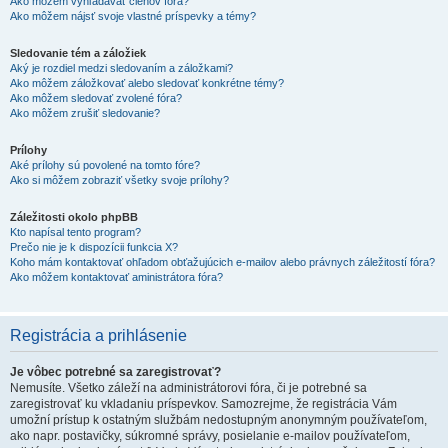
Ako môžem vyhľadávať členov fóra?
Ako môžem nájsť svoje vlastné príspevky a témy?
Sledovanie tém a záložiek
Aký je rozdiel medzi sledovaním a záložkami?
Ako môžem záložkovať alebo sledovať konkrétne témy?
Ako môžem sledovať zvolené fóra?
Ako môžem zrušiť sledovanie?
Prílohy
Aké prílohy sú povolené na tomto fóre?
Ako si môžem zobraziť všetky svoje prílohy?
Záležitosti okolo phpBB
Kto napísal tento program?
Prečo nie je k dispozícii funkcia X?
Koho mám kontaktovať ohľadom obťažujúcich e-mailov alebo právnych záležitostí fóra?
Ako môžem kontaktovať aministrátora fóra?
Registrácia a prihlásenie
Je vôbec potrebné sa zaregistrovať?
Nemusíte. Všetko záleží na administrátorovi fóra, či je potrebné sa
zaregistrovať ku vkladaniu príspevkov. Samozrejme, že registrácia Vám
umožní prístup k ostatným službám nedostupným anonymným používateľom,
ako napr. postavičky, súkromné správy, posielanie e-mailov používateľom,