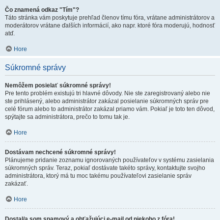
Čo znamená odkaz "Tím"?
Táto stránka vám poskytuje prehľad členov tímu fóra, vrátane administrátorov a
moderátorov vrátane ďalších informácií, ako napr. ktoré fóra moderujú, hodnosť
atď.
Hore
Súkromné správy
Nemôžem posielať súkromné správy!
Pre tento problém existujú tri hlavné dôvody. Nie ste zaregistrovaný alebo nie
ste prihlásený, alebo administrátor zakázal posielanie súkromných správ pre
celé fórum alebo to administrátor zakázal priamo vám. Pokiaľ je toto ten dôvod,
spýtajte sa administrátora, prečo to tomu tak je.
Hore
Dostávam nechcené súkromné správy!
Plánujeme pridanie zoznamu ignorovaných používateľov v systému zasielania
súkromných správ. Teraz, pokiaľ dostávate takéto správy, kontaktujte svojho
administrátora, ktorý má tu moc takému používateľovi zasielanie správ
zakázať.
Hore
Dostal/a som spamový a obťažujúci e-mail od niekoho z fóra!