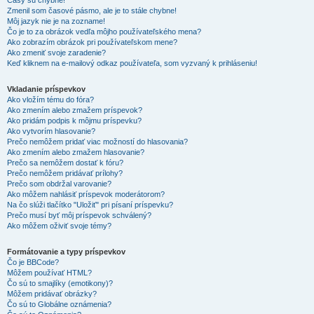
Časy sú chybné!
Zmenil som časové pásmo, ale je to stále chybne!
Môj jazyk nie je na zozname!
Čo je to za obrázok vedľa môjho používateľského mena?
Ako zobrazím obrázok pri používateľskom mene?
Ako zmeniť svoje zaradenie?
Keď kliknem na e-mailový odkaz používateľa, som vyzvaný k prihláseniu!
Vkladanie príspevkov
Ako vložím tému do fóra?
Ako zmením alebo zmažem príspevok?
Ako pridám podpis k môjmu príspevku?
Ako vytvorím hlasovanie?
Prečo nemôžem pridať viac možností do hlasovania?
Ako zmením alebo zmažem hlasovanie?
Prečo sa nemôžem dostať k fóru?
Prečo nemôžem pridávať prílohy?
Prečo som obdržal varovanie?
Ako môžem nahlásiť príspevok moderátorom?
Na čo slúži tlačítko "Uložiť" pri písaní príspevku?
Prečo musí byť môj príspevok schválený?
Ako môžem oživiť svoje témy?
Formátovanie a typy príspevkov
Čo je BBCode?
Môžem používať HTML?
Čo sú to smajlíky (emotikony)?
Môžem pridávať obrázky?
Čo sú to Globálne oznámenia?