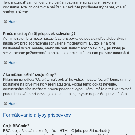
Táto možnosť vám umožňuje uložiť si rozpísané správy pre neskoršie
odoslanie. Pre ich opätovné načítanie navštívte používateľský panel, kde sú
správy uložené.
Hore
Prečo musí byť môj príspevok schválený?
Administrátor fóra môže nastaviť, že príspevky od používateľov alebo skupín
musia byť pred zobrazením schválené moderátormi. Buďto je na fóre
nastavené schvaľovanie, alebo ste boli umiestnený do skupiny, pri ktorej je
schvaľovanie požadované. Kontaktujte administrátora fóra pre viac informácií.
Hore
Ako môžem oživiť svoje témy?
Kliknutím na odkaz "Oživiť tému", pokiaľ ho vidíte, môžete "oživiť" tému, čím ho
posuniete na prvé miesto v prehľadu tém. Pokiaľ tento odkaz nevidíte,
administrátor túto možnosť pravdepodobne vypol. Tému môžete "oživiť" taktiež
pridaním nového príspevku, ale dbajte na to, aby ste neporušili pravidlá fóra.
Hore
Formátovanie a typy príspevkov
Čo je BBCode?
BBCode je špeciálna konfigurácia HTML. O jeho použití rozhoduje