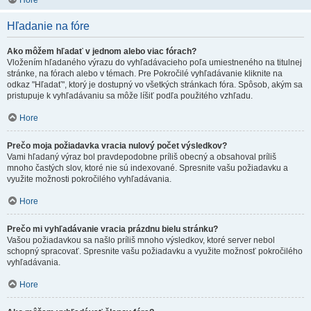
Hore
Hľadanie na fóre
Ako môžem hľadať v jednom alebo viac fórach?
Vložením hľadaného výrazu do vyhľadávacieho poľa umiestneného na titulnej
stránke, na fórach alebo v témach. Pre Pokročilé vyhľadávanie kliknite na
odkaz "Hľadať", ktorý je dostupný vo všetkých stránkach fóra. Spôsob, akým sa
pristupuje k vyhľadávaniu sa môže líšiť podľa použitého vzhľadu.
Hore
Prečo moja požiadavka vracia nulový počet výsledkov?
Vami hľadaný výraz bol pravdepodobne príliš obecný a obsahoval príliš
mnoho častých slov, ktoré nie sú indexované. Spresnite vašu požiadavku a
využite možnosti pokročilého vyhľadávania.
Hore
Prečo mi vyhľadávanie vracia prázdnu bielu stránku?
Vašou požiadavkou sa našlo príliš mnoho výsledkov, ktoré server nebol
schopný spracovať. Spresnite vašu požiadavku a využite možnosť pokročilého
vyhľadávania.
Hore