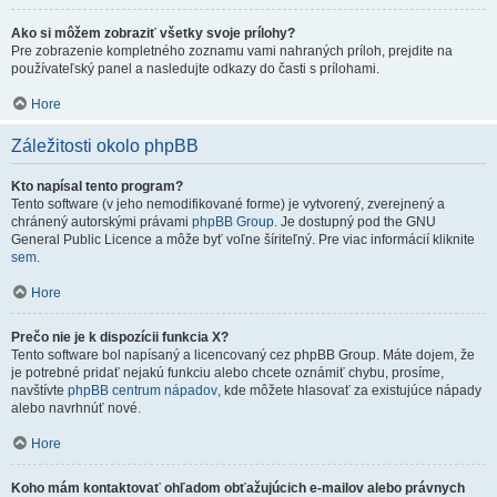
Ako si môžem zobraziť všetky svoje prílohy?
Pre zobrazenie kompletného zoznamu vami nahraných príloh, prejdite na
používateľský panel a nasledujte odkazy do časti s prílohami.
Hore
Záležitosti okolo phpBB
Kto napísal tento program?
Tento software (v jeho nemodifikované forme) je vytvorený, zverejnený a
chránený autorskými právami
phpBB Group
. Je dostupný pod the GNU
General Public Licence a môže byť voľne šíriteľný. Pre viac informácií kliknite
sem
.
Hore
Prečo nie je k dispozícii funkcia X?
Tento software bol napísaný a licencovaný cez phpBB Group. Máte dojem, že
je potrebné pridať nejakú funkciu alebo chcete oznámiť chybu, prosíme,
navštívte
phpBB centrum nápadov
, kde môžete hlasovať za existujúce nápady
alebo navrhnúť nové.
Hore
Koho mám kontaktovať ohľadom obťažujúcich e-mailov alebo právnych