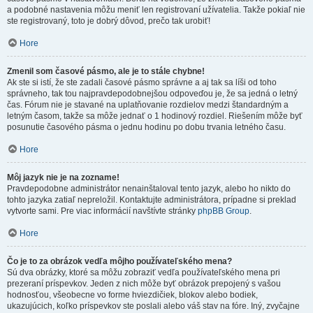
a podobné nastavenia môžu meniť len registrovaní užívatelia. Takže pokiaľ nie
ste registrovaný, toto je dobrý dôvod, prečo tak urobiť!
Hore
Zmenil som časové pásmo, ale je to stále chybne!
Ak ste si istí, že ste zadali časové pásmo správne a aj tak sa líši od toho
správneho, tak tou najpravdepodobnejšou odpoveďou je, že sa jedná o letný
čas. Fórum nie je stavané na uplatňovanie rozdielov medzi štandardným a
letným časom, takže sa môže jednať o 1 hodinový rozdiel. Riešením môže byť
posunutie časového pásma o jednu hodinu po dobu trvania letného času.
Hore
Môj jazyk nie je na zozname!
Pravdepodobne administrátor nenainštaloval tento jazyk, alebo ho nikto do
tohto jazyka zatiaľ nepreložil. Kontaktujte administrátora, prípadne si preklad
vytvorte sami. Pre viac informácií navštívte stránky
phpBB Group
.
Hore
Čo je to za obrázok vedľa môjho používateľského mena?
Sú dva obrázky, ktoré sa môžu zobraziť vedľa používateľského mena pri
prezeraní príspevkov. Jeden z nich môže byť obrázok prepojený s vašou
hodnosťou, všeobecne vo forme hviezdičiek, blokov alebo bodiek,
ukazujúcich, koľko príspevkov ste poslali alebo váš stav na fóre. Iný, zvyčajne