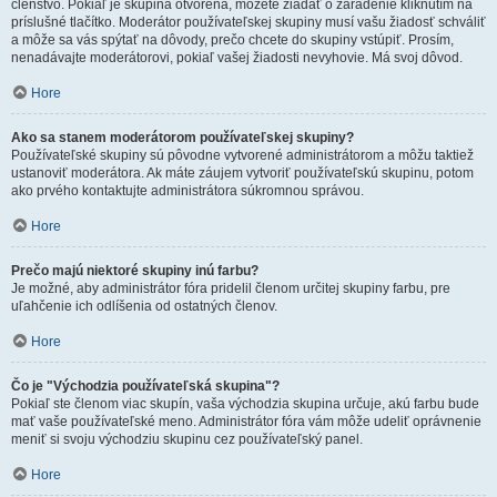
členstvo. Pokiaľ je skupina otvorená, môžete žiadať o zaradenie kliknutím na
príslušné tlačítko. Moderátor používateľskej skupiny musí vašu žiadosť schváliť
a môže sa vás spýtať na dôvody, prečo chcete do skupiny vstúpiť. Prosím,
nenadávajte moderátorovi, pokiaľ vašej žiadosti nevyhovie. Má svoj dôvod.
Hore
Ako sa stanem moderátorom používateľskej skupiny?
Používateľské skupiny sú pôvodne vytvorené administrátorom a môžu taktiež
ustanoviť moderátora. Ak máte záujem vytvoriť používateľskú skupinu, potom
ako prvého kontaktujte administrátora súkromnou správou.
Hore
Prečo majú niektoré skupiny inú farbu?
Je možné, aby administrátor fóra pridelil členom určitej skupiny farbu, pre
uľahčenie ich odlíšenia od ostatných členov.
Hore
Čo je "Východzia používateľská skupina"?
Pokiaľ ste členom viac skupín, vaša východzia skupina určuje, akú farbu bude
mať vaše používateľské meno. Administrátor fóra vám môže udeliť oprávnenie
meniť si svoju východziu skupinu cez používateľský panel.
Hore