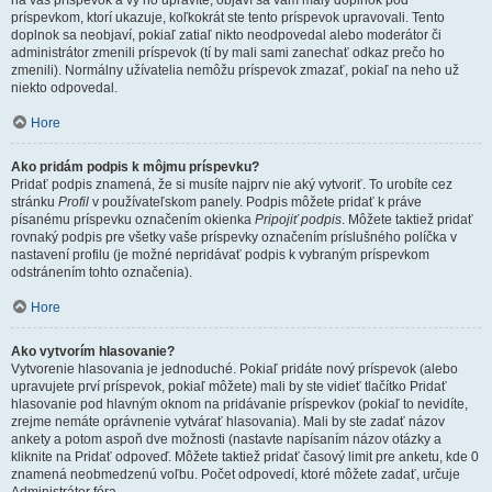
na váš príspevok a vy ho upravíte, objaví sa vám malý doplnok pod
príspevkom, ktorí ukazuje, koľkokrát ste tento príspevok upravovali. Tento
doplnok sa neobjaví, pokiaľ zatiaľ nikto neodpovedal alebo moderátor či
administrátor zmenili príspevok (tí by mali sami zanechať odkaz prečo ho
zmenili). Normálny užívatelia nemôžu príspevok zmazať, pokiaľ na neho už
niekto odpovedal.
Hore
Ako pridám podpis k môjmu príspevku?
Pridať podpis znamená, že si musíte najprv nie aký vytvoriť. To urobíte cez
stránku
Profil
v používateľskom panely. Podpis môžete pridať k práve
písanému príspevku označením okienka
Pripojiť podpis
. Môžete taktiež pridať
rovnaký podpis pre všetky vaše príspevky označením príslušného políčka v
nastavení profilu (je možné nepridávať podpis k vybraným príspevkom
odstránením tohto označenia).
Hore
Ako vytvorím hlasovanie?
Vytvorenie hlasovania je jednoduché. Pokiaľ pridáte nový príspevok (alebo
upravujete prví príspevok, pokiaľ môžete) mali by ste vidieť tlačítko Pridať
hlasovanie pod hlavným oknom na pridávanie príspevkov (pokiaľ to nevidíte,
zrejme nemáte oprávnenie vytvárať hlasovania). Mali by ste zadať názov
ankety a potom aspoň dve možnosti (nastavte napísaním názov otázky a
kliknite na Pridať odpoveď. Môžete taktiež pridať časový limit pre anketu, kde 0
znamená neobmedzenú voľbu. Počet odpovedí, ktoré môžete zadať, určuje