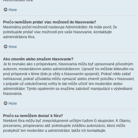
Administrátor fóra.
Hore
Prečo nemôžem pridať viac možností do hlasovania?
Maximálny počet možností nastavuje Administrátor. Ak máte pocit, že
potrebujete pridať viac možností pre vaše hlasovanie, kontaktujte
administrátora fóra.
Hore
Ako zmením alebo zmažem hlasovanie?
Je to rovnako ako s príspevkami, hlasovania môžu byť upravované pôvodným
autorom, moderátorom alebo administrátorom. Upraviť ho môžete kliknutím na
prvý príspevok v téme (toto je vždy s hlasovaním spojené). Pokiaľ nikto zatiaľ
nehlasoval, pokiaľ užívatelia môžu vymazať alebo zmeniť položku v hlasovaní,
v prípade už uskutočnenej voľby to tak môže učiniť len moderátor alebo
administrátor. Týmto opatrením sa snažíme zabrániť manipulácii s výsledkami
hlasovania.
Hore
Prečo sa nemôžem dostať k fóru?
Niektoré fóra môžu byť zneprístupnené určitým ľuďom či skupinám. K čítaniu,
prezeraniu, prispievaniu atď. potrebujete zvláštnu autorizáciu, ktorú môže
poskytnúť len moderátor a administrátor, takže ich kontaktujte.