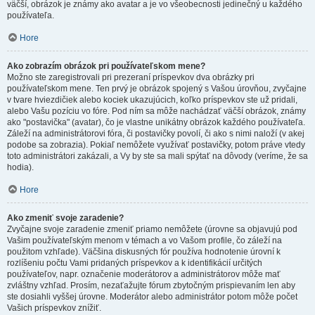
väčší, obrázok je známy ako avatar a je vo všeobecnosti jedinečný u každého
používateľa.
Hore
Ako zobrazím obrázok pri používateľskom mene?
Možno ste zaregistrovali pri prezeraní príspevkov dva obrázky pri
používateľskom mene. Ten prvý je obrázok spojený s Vašou úrovňou, zvyčajne
v tvare hviezdičiek alebo kociek ukazujúcich, koľko príspevkov ste už pridali,
alebo Vašu pozíciu vo fóre. Pod ním sa môže nachádzať väčší obrázok, známy
ako "postavička" (avatar), čo je vlastne unikátny obrázok každého používateľa.
Záleží na administrátorovi fóra, či postavičky povolí, či ako s nimi naloží (v akej
podobe sa zobrazia). Pokiaľ nemôžete využívať postavičky, potom práve vtedy
toto administrátori zakázali, a Vy by ste sa mali spýtať na dôvody (veríme, že sa
hodia).
Hore
Ako zmeniť svoje zaradenie?
Zvyčajne svoje zaradenie zmeniť priamo nemôžete (úrovne sa objavujú pod
Vašim používateľským menom v témach a vo Vašom profile, čo záleží na
použitom vzhľade). Väčšina diskusných fór používa hodnotenie úrovní k
rozlíšeniu počtu Vami pridaných príspevkov a k identifikácií určitých
používateľov, napr. označenie moderátorov a administrátorov môže mať
zvláštny vzhľad. Prosím, nezaťažujte fórum zbytočným prispievaním len aby
ste dosiahli vyššej úrovne. Moderátor alebo administrátor potom môže počet
Vašich príspevkov znížiť.