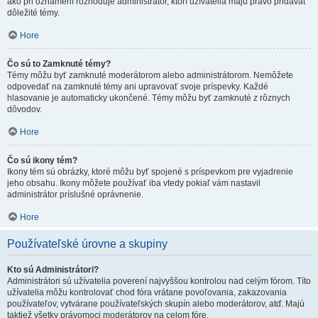
ako pri oznámení rozhoduje administrátor, ktorí užívatelia majú právo pridávať
dôležité témy.
Hore
Čo sú to Zamknuté témy?
Témy môžu byť zamknuté moderátorom alebo administrátorom. Nemôžete
odpovedať na zamknuté témy ani upravovať svoje príspevky. Každé
hlasovanie je automaticky ukončené. Témy môžu byť zamknuté z rôznych
dôvodov.
Hore
Čo sú ikony tém?
Ikony tém sú obrázky, ktoré môžu byť spojené s príspevkom pre vyjadrenie
jeho obsahu. Ikony môžete používať iba vtedy pokiaľ vám nastavil
administrátor príslušné oprávnenie.
Hore
Používateľské úrovne a skupiny
Kto sú Administrátori?
Administrátori sú užívatelia poverení najvyššou kontrolou nad celým fórom. Títo
užívatelia môžu kontrolovať chod fóra vrátane povoľovania, zakazovania
používateľov, vytvárane používateľských skupín alebo moderátorov, atď. Majú
taktiež všetky právomoci moderátorov na celom fóre.