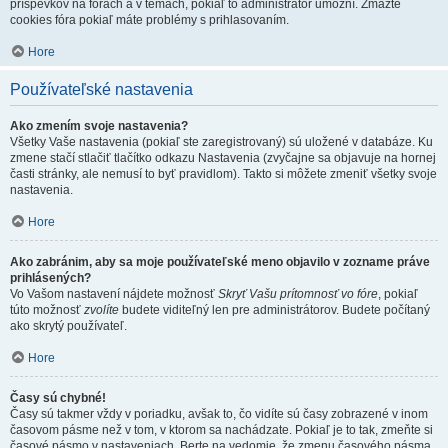
príspevkov na fórach a v témach, pokiaľ to administrátor umožní. Zmažte
cookies fóra pokiaľ máte problémy s prihlasovaním.
Hore
Používateľské nastavenia
Ako zmením svoje nastavenia?
Všetky Vaše nastavenia (pokiaľ ste zaregistrovaný) sú uložené v databáze. Ku
zmene stačí stlačiť tlačítko odkazu Nastavenia (zvyčajne sa objavuje na hornej
časti stránky, ale nemusí to byť pravidlom). Takto si môžete zmeniť všetky svoje
nastavenia.
Hore
Ako zabránim, aby sa moje používateľské meno objavilo v zozname práve
prihlásených?
Vo Vašom nastavení nájdete možnosť
Skryť Vašu prítomnosť vo fóre
, pokiaľ
túto možnosť
zvolíte
budete viditeľný len pre administrátorov. Budete počítaný
ako skrytý používateľ.
Hore
Časy sú chybné!
Časy sú takmer vždy v poriadku, avšak to, čo vidíte sú časy zobrazené v inom
časovom pásme než v tom, v ktorom sa nachádzate. Pokiaľ je to tak, zmeňte si
časové pásmo v nastaveniach. Berte na vedomie, že zmenu časového pásma