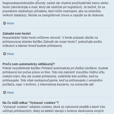
Najpravdepodobnejšie dôvody: zadali ste chybné používateľské meno alebo
heslo (skontrolujte e-mail, ktorý ste obdržali pri registrácií). Je bežné, že sa
pravidelne odstraňujú užívatelia, ktorí ničím neprispeli, aby sa zmenšila
veľkosť databázy. Skúste sa zaregistrovať znova a zapojte sa do diskusie.
Hore
Zabudol som heslo!
Nepanikárte! Vaše heslo môžeme obnoviť. V tomto prípade stlačte na
prihlasovacej stránke tlačítko
Zabudli ste svoje heslo?
, pokračujte podľa
inštrukcií a takmer ihneď budete prihlásený.
Hore
Prečo som automaticky odhlásený?
Pokiaľ nezaškrtnete tlačítko
Prihlásiť automaticky pri ďalšej návšteve
, budete
prihlásený len počas práce vo fóre. Toto má zabrániť zneužitiu Vášho účtu
niekým iným. Aby ste zostali prihlásený, zaškrtnite toto políčko, keď sa
prihlasujete. Toto však nedoporučujeme, keď sa prihlasujete z verejného
počítača, napr. v knižnici, z internetovej kaviarne, na univerzite atď.
Hore
Na čo slúži odkaz "Vymazať cookies"?
“Vymazať cookies” odstráni cookies, ktoré sú vytvorené phpBB a ktoré Vás
udržujú prihlásených, ďalej sa taktiež starajú o funkcie sledovania nových