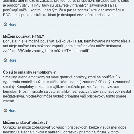
administrátor (môže to zakázať pre jednotlivé príspevky). BBCode sám o sebe
je podobný štýlu HTML, tagy sú uzavreté v hranatých zátvorkách [ a ] a
ponúkajú väčšiu kontrolu nad tým, čo a jak sa zobrazí. Pre viac informácií o
BBCode si prezrite stránku, ktorá je dostupná cez stránku prispievania.
Hore
Môžem používať HTML?
Bohužiaľ nie je možné používať akékoľvek HTML formátovanie na tomto fóre a
ani nieje možné túto možnosť zapnúť, administrátor však môže definovať
zvláštne BBCode značky, ktoré môžu HTML nahradiť.
Hore
Čo sú to smajlíky (emotikony)?
Smajlíky, alebo emotikony sú malé grafické obrázky, ktoré sa používajú k
vyjadreniu emócií použitím malého kódu, napr. :) znamená šťastný, :( znamená
smutný. Kompletný zoznam smajlíkov si môžete prezrieť v príspevkovom
formulári. Prosím, snažte sa tieto smajlíky nezneužívať, aby sa príspevok nestal
nečitateľným. Moderátor môže taktiež prípadne váš príspevok v tomto smere
zmeniť.
Hore
Môžem pridávať obrázky?
Obrázky sa môžu zobrazovať vo vašich príspevkoch, keďže v súčasnej dobe
neexistuje žiadna funkcia k nahraniu obrázkov priamo na fórum. Z tohto