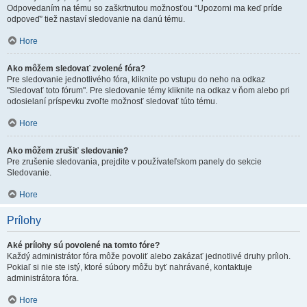
Odpovedaním na tému so zaškrtnutou možnosťou “Upozorni ma keď príde
odpoveď” tiež nastaví sledovanie na danú tému.
Hore
Ako môžem sledovať zvolené fóra?
Pre sledovanie jednotlivého fóra, kliknite po vstupu do neho na odkaz
"Sledovať toto fórum". Pre sledovanie témy kliknite na odkaz v ňom alebo pri
odosielaní príspevku zvoľte možnosť sledovať túto tému.
Hore
Ako môžem zrušiť sledovanie?
Pre zrušenie sledovania, prejdite v používateľskom panely do sekcie
Sledovanie.
Hore
Prílohy
Aké prílohy sú povolené na tomto fóre?
Každý administrátor fóra môže povoliť alebo zakázať jednotlivé druhy príloh.
Pokiaľ si nie ste istý, ktoré súbory môžu byť nahrávané, kontaktuje
administrátora fóra.
Hore