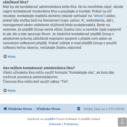
záležitostí fóra?
Mali by ste kontaktovať administrátora tohto fóra. Ak ho nemôžete nájsť, skúste
najprv kontaktovať moderátora fóra a popýtajte si kontakt. Pokiaľ sa nič
neudeje, kontaktujte majiteľa domény (skúste vyhľadať na
"whois"
) alebo,
pokiaľ táto služba beží na freeserveri (napr. yahoo, IC, webzdarma, atď.),
management alebo oddelenie sťažností tohto poskytovateľa. Berte na
vedomie, že phpBB Group nemá vôbec žiadnu moc a nemôže nijak ovplyvniť
to jak, kto a kde spravuje fórum. Je zbytočné kontaktovať phpBB Group v
akejkoľvek právnej záležitosti nepriamo spojené s phpbb.com alebo so
samotným softwarom phpBB. Pokiaľ zašlete e-mail phpBB Group o použití
softwaru treťou stranou, nečakajte žiadnu odpoveď.
Hore
Ako môžem kontaktovať aministrátora fóra?
Všetci užívatelia fóra môžu využiť formulár “Kontaktujte nás”, ak bola táto
možnosť povolená administrátorom.
Členovia fóra môžu tiež využiť odkaz “Tím”.
Hore
Včelárske fórum
Včelárske fórum
Všetky časy sú v
UTC+02:00
Založené na
phpBB
® Forum Software © phpBB Limited
⇩
Súkromie
|
Podmienky