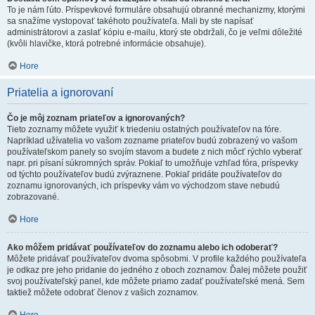
To je nám ľúto. Príspevkové formuláre obsahujú obranné mechanizmy, ktorými
sa snažíme vystopovať takéhoto používateľa. Mali by ste napísať
administrátorovi a zaslať kópiu e-mailu, ktorý ste obdržali, čo je veľmi dôležité
(kvôli hlavičke, ktorá potrebné informácie obsahuje).
Hore
Priatelia a ignorovaní
Čo je môj zoznam priateľov a ignorovaných?
Tieto zoznamy môžete využiť k triedeniu ostatných používateľov na fóre.
Napríklad užívatelia vo vašom zozname priateľov budú zobrazený vo vašom
používateľskom panely so svojím stavom a budete z nich môcť rýchlo vyberať
napr. pri písaní súkromných správ. Pokiaľ to umožňuje vzhľad fóra, príspevky
od týchto používateľov budú zvýraznene. Pokiaľ pridáte používateľov do
zoznamu ignorovaných, ich príspevky vám vo východzom stave nebudú
zobrazované.
Hore
Ako môžem pridávať používateľov do zoznamu alebo ich odoberať?
Môžete pridávať používateľov dvoma spôsobmi. V profile každého používateľa
je odkaz pre jeho pridanie do jedného z oboch zoznamov. Ďalej môžete použiť
svoj používateľský panel, kde môžete priamo zadať používateľské mená. Sem
taktiež môžete odobrať členov z vašich zoznamov.