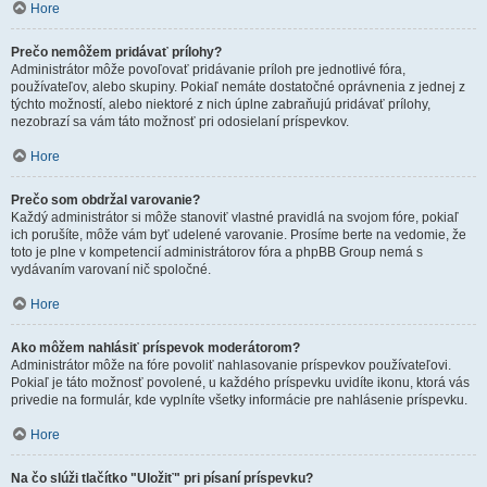
Hore
Prečo nemôžem pridávať prílohy?
Administrátor môže povoľovať pridávanie príloh pre jednotlivé fóra,
používateľov, alebo skupiny. Pokiaľ nemáte dostatočné oprávnenia z jednej z
týchto možností, alebo niektoré z nich úplne zabraňujú pridávať prílohy,
nezobrazí sa vám táto možnosť pri odosielaní príspevkov.
Hore
Prečo som obdržal varovanie?
Každý administrátor si môže stanoviť vlastné pravidlá na svojom fóre, pokiaľ
ich porušíte, môže vám byť udelené varovanie. Prosíme berte na vedomie, že
toto je plne v kompetencií administrátorov fóra a phpBB Group nemá s
vydávaním varovaní nič spoločné.
Hore
Ako môžem nahlásiť príspevok moderátorom?
Administrátor môže na fóre povoliť nahlasovanie príspevkov používateľovi.
Pokiaľ je táto možnosť povolené, u každého príspevku uvidíte ikonu, ktorá vás
privedie na formulár, kde vyplníte všetky informácie pre nahlásenie príspevku.
Hore
Na čo slúži tlačítko "Uložiť" pri písaní príspevku?