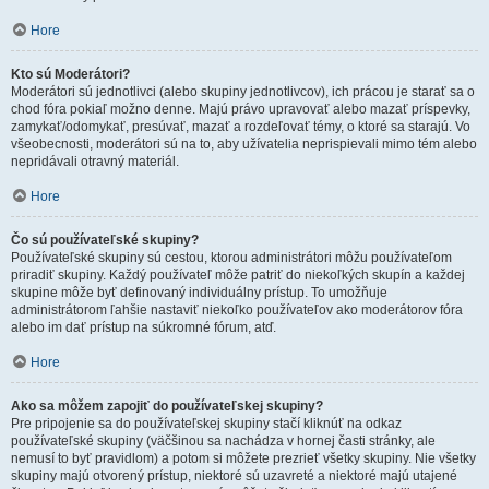
Hore
Kto sú Moderátori?
Moderátori sú jednotlivci (alebo skupiny jednotlivcov), ich prácou je starať sa o
chod fóra pokiaľ možno denne. Majú právo upravovať alebo mazať príspevky,
zamykať/odomykať, presúvať, mazať a rozdeľovať témy, o ktoré sa starajú. Vo
všeobecnosti, moderátori sú na to, aby užívatelia neprispievali mimo tém alebo
nepridávali otravný materiál.
Hore
Čo sú používateľské skupiny?
Používateľské skupiny sú cestou, ktorou administrátori môžu používateľom
priradiť skupiny. Každý používateľ môže patriť do niekoľkých skupín a každej
skupine môže byť definovaný individuálny prístup. To umožňuje
administrátorom ľahšie nastaviť niekoľko používateľov ako moderátorov fóra
alebo im dať prístup na súkromné fórum, atď.
Hore
Ako sa môžem zapojiť do používateľskej skupiny?
Pre pripojenie sa do používateľskej skupiny stačí kliknúť na odkaz
používateľské skupiny (väčšinou sa nachádza v hornej časti stránky, ale
nemusí to byť pravidlom) a potom si môžete prezrieť všetky skupiny. Nie všetky
skupiny majú otvorený prístup, niektoré sú uzavreté a niektoré majú utajené