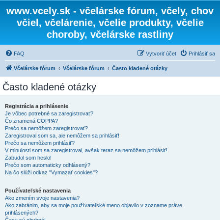
www.vcely.sk - včelárske fórum, včely, chov
včiel, včelárenie, včelie produkty, včelie
choroby, včelárske rastliny
FAQ
Vytvoriť účet
Prihlásiť sa
Včelárske fórum
Včelárske fórum
Často kladené otázky
Často kladené otázky
Registrácia a prihlásenie
Je vôbec potrebné sa zaregistrovať?
Čo znamená COPPA?
Prečo sa nemôžem zaregistrovať?
Zaregistroval som sa, ale nemôžem sa prihlásiť!
Prečo sa nemôžem prihlásiť?
V minulosti som sa zaregistroval, avšak teraz sa nemôžem prihlásiť!
Zabudol som heslo!
Prečo som automaticky odhlásený?
Na čo slúži odkaz "Vymazať cookies"?
Používateľské nastavenia
Ako zmením svoje nastavenia?
Ako zabránim, aby sa moje používateľské meno objavilo v zozname práve
prihlásených?