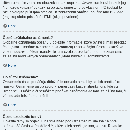
dôvodu musíte zadať na obrázok odkaz, napr. http://www.stránk.xx/obrazok.jpg.
Nemôžete vytvárať odkazy na obrázky umiestené vo vlastnom PC (pokiaľ to
nie je verejne prístupná stanica). K zobrazeniu obrázku použite buď BBCode
[img] tag alebo príslušné HTML (ak je povolené).
Hore
Čo sú to Globálne oznámenia?
Globálne oznámenia obsahujú dôležité informácie, ktoré by ste si mali prečítať
čo najskôr. Globálne oznámenie sa zobrazujú nad každým fórom a taktiež vo
vašom používateľskom panely. To, či môžete odosielať globálne oznámenie,
záleží na nastavených oprávneniach, ktoré nastavujú administrátori.
Hore
Čo sú to Oznámenia?
Oznámenia často prinášajú dôležité informácie a mali by ste ich prečítať čo
najskôr. Oznámenia sa objavujú v hornej časti každej stránky fóra, kde sú
uvedené. Či môžete či nemôžete pridávať oznámenia do fóra, záleží na tom, či
vám to administrátor umožnil.
Hore
Čo sú to dôležité témy?
Dôležité témy sa objavujú na fóre hneď pod Oznámením, ale iba na prvej
stránke. Sú často veľmi dôležité, takže si ich prečítajte tam, kde sú. Rovnako