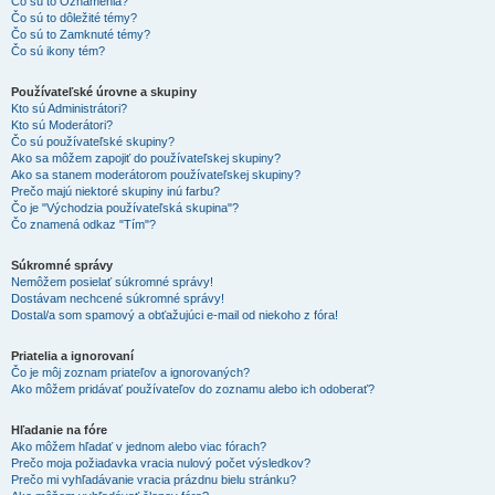
Čo sú to Oznámenia?
Čo sú to dôležité témy?
Čo sú to Zamknuté témy?
Čo sú ikony tém?
Používateľské úrovne a skupiny
Kto sú Administrátori?
Kto sú Moderátori?
Čo sú používateľské skupiny?
Ako sa môžem zapojiť do používateľskej skupiny?
Ako sa stanem moderátorom používateľskej skupiny?
Prečo majú niektoré skupiny inú farbu?
Čo je "Východzia používateľská skupina"?
Čo znamená odkaz "Tím"?
Súkromné správy
Nemôžem posielať súkromné správy!
Dostávam nechcené súkromné správy!
Dostal/a som spamový a obťažujúci e-mail od niekoho z fóra!
Priatelia a ignorovaní
Čo je môj zoznam priateľov a ignorovaných?
Ako môžem pridávať používateľov do zoznamu alebo ich odoberať?
Hľadanie na fóre
Ako môžem hľadať v jednom alebo viac fórach?
Prečo moja požiadavka vracia nulový počet výsledkov?
Prečo mi vyhľadávanie vracia prázdnu bielu stránku?