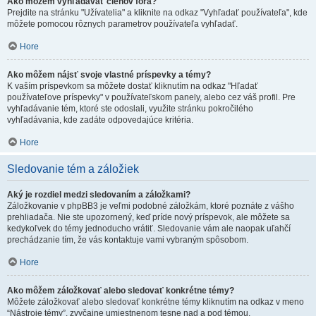
Ako môžem vyhľadávať členov fóra?
Prejdite na stránku "Užívatelia" a kliknite na odkaz "Vyhľadať používateľa", kde
môžete pomocou rôznych parametrov používateľa vyhľadať.
Hore
Ako môžem nájsť svoje vlastné príspevky a témy?
K vaším príspevkom sa môžete dostať kliknutím na odkaz "Hľadať
používateľove príspevky" v používateľskom panely, alebo cez váš profil. Pre
vyhľadávanie tém, ktoré ste odoslali, využite stránku pokročilého
vyhľadávania, kde zadáte odpovedajúce kritéria.
Hore
Sledovanie tém a záložiek
Aký je rozdiel medzi sledovaním a záložkami?
Záložkovanie v phpBB3 je veľmi podobné záložkám, ktoré poznáte z vášho
prehliadača. Nie ste upozornený, keď príde nový príspevok, ale môžete sa
kedykoľvek do témy jednoducho vrátiť. Sledovanie vám ale naopak uľahčí
prechádzanie tím, že vás kontaktuje vami vybraným spôsobom.
Hore
Ako môžem záložkovať alebo sledovať konkrétne témy?
Môžete záložkovať alebo sledovať konkrétne témy kliknutím na odkaz v meno
“Nástroje témy”, zvyčajne umiestnenom tesne nad a pod témou.